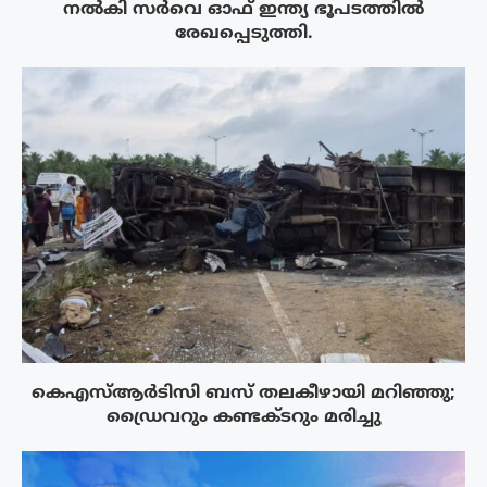
നൽകി സർവെ ഓഫ് ഇന്ത്യ ഭൂപടത്തിൽ
രേഖപ്പെടുത്തി.
കെഎസ്ആർടിസി ബസ് തലകീഴായി മറിഞ്ഞു;
ഡ്രൈവറും കണ്ടക്ടറും മരിച്ചു