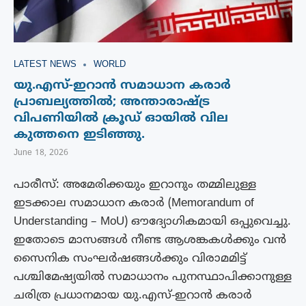
LATEST NEWS
WORLD
യു.എസ്-ഇറാൻ സമാധാന കരാർ
പ്രാബല്യത്തിൽ; അന്താരാഷ്ട്ര
വിപണിയിൽ ക്രൂഡ് ഓയിൽ വില
കുത്തനെ ഇടിഞ്ഞു.
June 18, 2026
പാരീസ്: അമേരിക്കയും ഇറാനും തമ്മിലുള്ള
ഇടക്കാല സമാധാന കരാർ (Memorandum of
Understanding – MoU) ഔദ്യോഗികമായി ഒപ്പുവെച്ചു.
ഇതോടെ മാസങ്ങൾ നീണ്ട ആശങ്കകൾക്കും വൻ
സൈനിക സംഘർഷങ്ങൾക്കും വിരാമമിട്ട്
പശ്ചിമേഷ്യയിൽ സമാധാനം പുനസ്ഥാപിക്കാനുള്ള
ചരിത്ര പ്രധാനമായ യു.എസ്-ഇറാൻ കരാർ