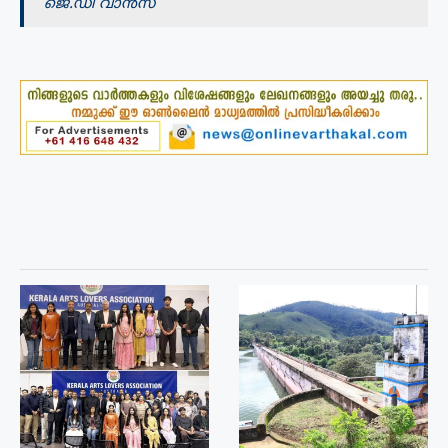
ജെ.ഡി വാൻസ്