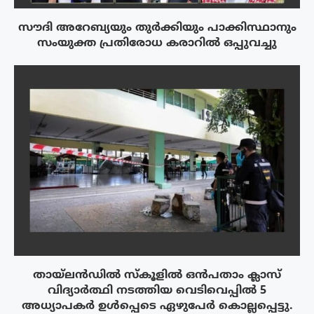
സൗദി അറേബ്യയും തുർക്കിയും പാക്കിസ്ഥാനും
സംയുക്ത പ്രതിരോധ കരാറിൽ ഒപ്പുവച്ചു
തായ്‌ലൻഡിൽ സ്കൂളിൽ ഒൻപതാം ക്ലാസ്
വിദ്യാർത്ഥി നടത്തിയ വെടിവെപ്പിൽ 5
അധ്യാപകർ ഉൾപ്പെടെ ഏഴുപേർ കൊല്ലപ്പെട്ടു.