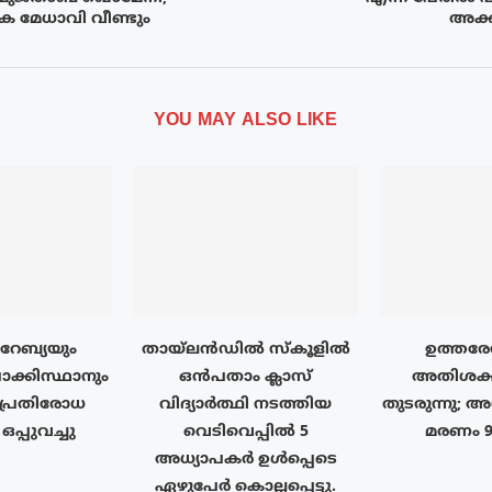
 മേധാവി വീണ്ടും
അക്ക
YOU MAY ALSO LIKE
േബ്യയും
തായ്‌ലൻഡിൽ സ്കൂളിൽ
ഉത്തരേ
ാക്കിസ്ഥാനും
ഒൻപതാം ക്ലാസ്
അതിശക്
പ്രതിരോധ
വിദ്യാർത്ഥി നടത്തിയ
തുടരുന്നു; 
പ്പുവച്ചു
വെടിവെപ്പിൽ 5
മരണം 
അധ്യാപകർ ഉൾപ്പെടെ
ഏഴുപേർ കൊല്ലപ്പെട്ടു.