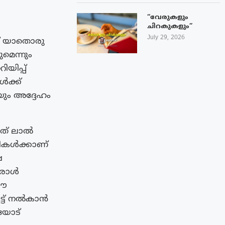
“വേരുകളും
ചിറകുകളും”
July 29, 2026
ന് യാതൊരു
മെന്നും
ിയിപ്പ്
ൾക്ക്
ും അദ്ദേഹം
രത് ലാൽ
തികൾക്കാണ്
ഷ
പരോൾ
 ഈ
ട്ട് നൽകാൻ
യോട്