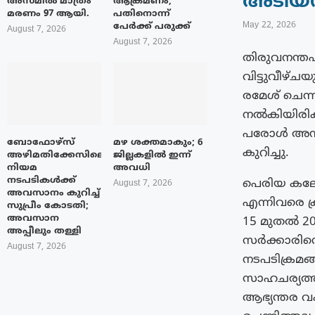
അടിയന്ത
അസമിൽ മാത്രം
ആക്രമണം;
മരണം 97 ആയി.
പതിനൊന്ന്
May 22, 2026
പേർക്ക് പരുക്ക്
August 7, 2026
August 7, 2026
തിരുവനന്ത
വിട്ടുവീഴ്‌
രമേശ് ചെന്നി
നൽകിയിരിക്
പരോൾ അനുവദ
ബോഫോഴ്‌സ്
മഴ ശക്തമാകും; 6
കുറിച്ചു.
അഴിമതിക്കേസിലെ
ജില്ലകളിൽ ഇന്ന്
നിയമ
അവധി
നടപടികൾക്ക്
പെരിയ കല്യ
August 7, 2026
അവസാനം കുറിച്ച്
എന്നിവരെ ക
സുപ്രീം കോടതി;
അവസാന
15 മുതൽ 20
അപ്പീലും തള്ളി
സർക്കാരിൻ്
August 7, 2026
നടപടിക്രമങ
സാഹചര്യത്ത
ആഭ്യന്തര വ