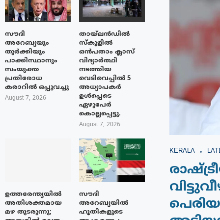
സൗദി
തായ്‌ലൻഡിൽ
അറേബ്യയും
സ്കൂളിൽ
തുർക്കിയും
ഒൻപതാം ക്ലാസ്
പാക്കിസ്ഥാനും
വിദ്യാർത്ഥി
സംയുക്ത
നടത്തിയ
പ്രതിരോധ
വെടിവെപ്പിൽ 5
കരാറിൽ ഒപ്പുവച്ചു
അധ്യാപകർ
ഉൾപ്പെടെ
August 7, 2026
ഏഴുപേർ
കൊല്ലപ്പെട്ടു.
August 7, 2026
KERALA
LAT
രാഷ്ട
വിട്ടുവ
ഉത്തരേന്ത്യയിൽ
സൗദി
പെരിയ
അതിശക്തമായ
അറേബ്യയിൽ
മഴ തുടരുന്നു;
ഹൂതികളുടെ