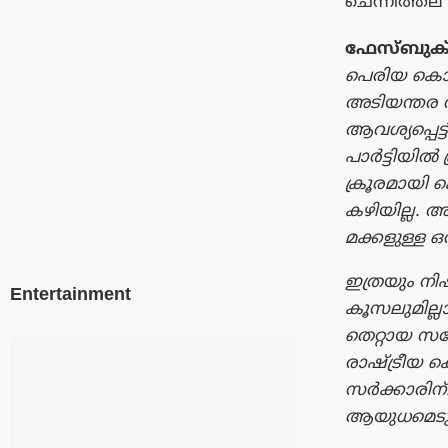
ചെന്നിത്തല 
ഫേസ്ബുക് 
പെരിയ കൊലക
അടിയന്തര റി
ആവശ്യപ്പെട്ട
പാർട്ടിയിൽ 
ക്രൂരമായി
കഴിയില്ല. അ
മക്കളുള്ള 
ഇത്രയും ന
Entertainment
കൂസലുമില്
തെറ്റായ സന
രാഷ്ട്രീയ
സർക്കാരിന്.
ആയുധമെടുത