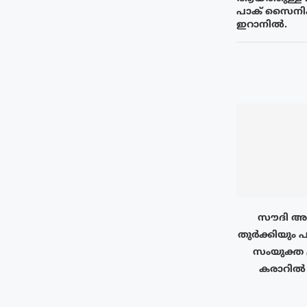
പാക് സൈനിക
ഇറാനിൽ.
സൗദി അറ
തുർക്കിയും പ
സംയുക്ത 
കരാറിൽ ഒ