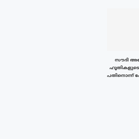
സൗദി അറ
ഹൂതികളുടെ
പതിനൊന്ന് പേ