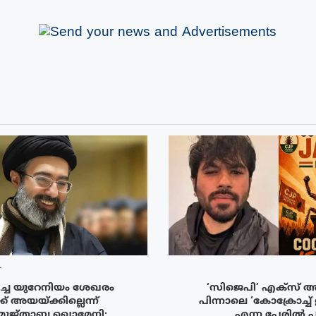
T
ിച്ച യുറേനിയം ശേഖരം
‘സിജെപി’ എക്‌സ് അക്
് അയയ്ക്കില്ലെന്ന്
പിന്നാലെ ‘കോക്രോച്ച
മുജ്‌താബ ഖൊമേനി;
എന്ന പേരിൽ പ