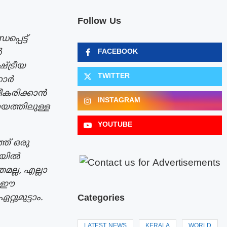
Follow Us
പെട്ട്
ൽ
FACEBOOK
ഷ്ട്രീയ
TWITTER
്കാർ
ീകരിക്കാൻ
INSTAGRAM
ായത്തിലുള്ള
YOUTUBE
ത് ഒരു
ിയിൽ
ല്ല, എല്ലാ
ം ഈ
Categories
റുമുട്ടാം.
LATEST NEWS
KERALA
WORLD