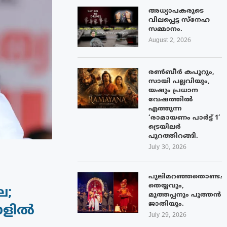
അധ്യാപകരുടെ
വിലപ്പെട്ട സ്നേഹ
സമ്മാനം.
August 2, 2026
രൺബീർ കപൂറും,
സായി പല്ലവിയും,
യഷും പ്രധാന
വേഷത്തിൽ
എത്തുന്ന
‘രാമായണം പാർട്ട് 1’
ട്രെയിലർ
പുറത്തിറങ്ങി.
July 30, 2026
പുലിമറഞ്ഞതൊണ്ടച്
തെയ്യവും,
ല;
മുത്തപ്പനും പുത്തൻ
ജാതിയും.
ോളിൽ
July 29, 2026