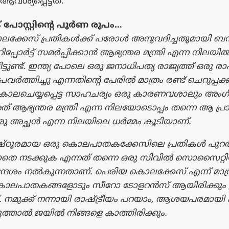
ആവശ്യപ്പെട്ടത്.
പോസ്റ്റിന്റെ പൂർണ രൂപം…
്കേസ് പ്രതികൾക്ക് പരോൾ അനുവദിച്ചതുമായി ബന്ധപ്
പ്പോർട്ട് സമർപ്പിക്കാൻ ആഭ്യന്തര മന്ത്രി എന്ന നിലയി
ിട്ടുണ്ട്. ഇന്ത്യ പോലെ ഒരു ജനാധിപത്യ രാജ്യത്ത് ഒരു രാ
പ്രവർത്തിച്ചു എന്നതിൻ്റെ പേരിൽ മാത്രം രണ്ട് ചെറുപ്പക
 കൊലചെയ്യപ്പെട്ട സാഹചര്യം ഒരു കാരണവശാലും അംഗ
ത് ആഭ്യന്തര മന്ത്രി എന്ന നിലയോടൊപ്പം തന്നെ ആ പ്ര
ഒരു അച്ഛൻ എന്ന നിലയിലെ ധർമ്മം കൂടിയാണ്.
ിഷ്ഠൂരമായ ഒരു കൊലപാതകക്കേസിലെ പ്രതികൾ പുറത്
ലാതെ നടക്കുക എന്നത് തന്നെ ഒരു സിവിൽ സൊസൈറ്റ
്ദേശം നൽകുന്നതാണ്. പെരിയ കൊലക്കേസ് എന്ന് മാത്രമ
 കൊലപാതകങ്ങളോടും സീറോ ടോളറൻസ് ആയിരിക്കു
 നമുക്ക് നന്നായി രാഷ്ട്രീയം പറയാം, ആശയപരമായി ഏറ്
്താൽ ജയിൽ നിങ്ങളെ കാത്തിരിക്കും.