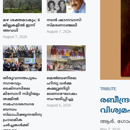
മഴ ശക്തമാകും; 6
നടൻ ഷാനവാസ്:
ജില്ലകളിൽ ഇന്ന്
സ്മരണാഞ്ജലി
അവധി
August 7, 2026
August 7, 2026
തിരുവനന്തപുരം
മെൽബണിലെ
നഗരവും
ഹിന്ദു ധർമ്മ
ടെക്‌സസിലെ
കമ്മ്യൂണിറ്റി
TRIBUTE
മിസോറി സിറ്റിയും
ഓണാഘോഷം
രബീന്ദ
തമ്മിൽ
സംഘടിപ്പിച്ചു.
സഹോദരനഗര
August 6, 2026
വിശ്വ
ബന്ധം
സ്‌ഥാപിക്കുന്നതിനുള്ള
പ്രാഥമിക
ആർ. ഗോ
ചർച്ചകൾക്ക്
May 7, 2026