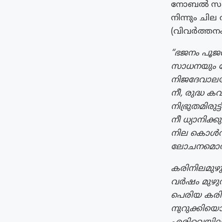
നോബൽ സമ്മ
നിന്നും ചി
(വിവർത്തനം 
“ഭജനം പൂ
സാധനയും ഹ
നിജദേവാലയ 
നീ, രുദ്ധ ക
നിഭ്രുതമിരുട്
നീ ധ്യാനിക
നില കൊള്‍വ
ലോചനമൊന്നു
കരിനിലമുഴ
വർഷം മുഴുവന
പെരിയ കരിങ്
നുറുക്കിയ