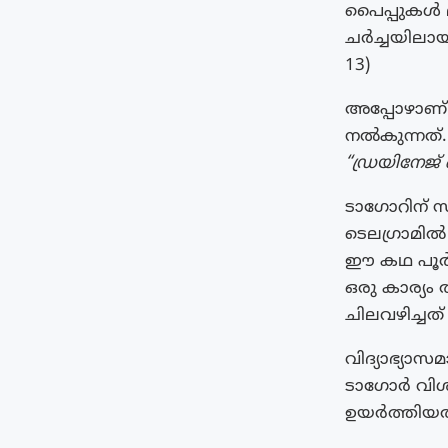
പൈപ്പുകൾ മാ
ചർച്ചയിലായ
13)
അപ്പോഴാണ് 
നൽകുന്നത്. 
“ഡ്രയിനേജ് 
ടാഗോറിന് സ
ടെലഗ്രാമിൽ 
ഈ കഥ പൂർണ
ഒരു കാര്യം
ചിലവഴിച്ചത്
വിദ്യാഭ്യാ
ടാഗോർ വിശ്
ഉയർത്തിയത