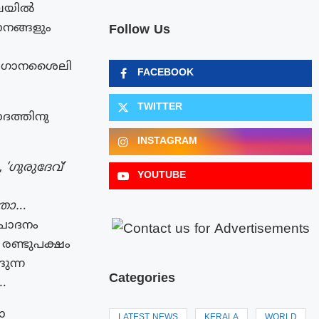
കലയിൽ
ാനങ്ങളും
Follow Us
 ആ ഗാനശൈലി
FACEBOOK
TWITTER
ദത്തിനു
INSTAGRAM
,
‘ഗുരുദേവ്‌
‘
YOUTUBE
ാതാ.
..
രചോദനം
 രണ്ടുപക്ഷം
ങുന്ന
Categories
.
ോ
LATEST NEWS
KERALA
WORLD