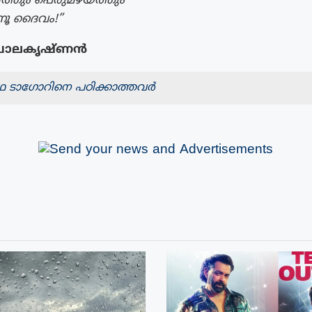
്തും പെരുമഴയത്തും
്നൂ ദൈവം!”
പാലകൃഷ്ണൻ
നാഥ ടാഗോറിനെ പഠിക്കാത്തവർ