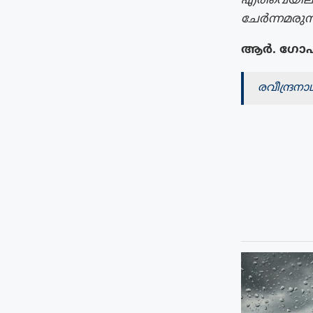
എരിവെയിലത
ചേർന്നമരുന
ആർ. ഗോ
രവീന്ദ്ര