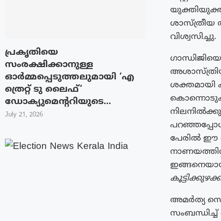
യുക്തിയുക്
ശാസ്ത്രീയ
വിശ്വസിച്ചു.
പ്രകൃതിയെ
ഗാന്ധിജിയെ
സംരക്ഷിക്കാനുള്ള
അശാസ്ത്രിയ
ഓർമ്മപ്പെടുത്തലുമായി ‘എ
ശക്തമായി 
ത്രെറ്റ് ടു ലൈഫ്’
കൊന്നൊടുക
ഡോക്യുമെന്ററിയുടെ...
നിലനിൽക്കു
July 21, 2026
പറഞ്ഞപ്പോൾ
പേരിൽ ഈ ഒ
നാണയത്തിൽ
ഇങ്ങനെയായി
കൂട്ടിക്കു
അമർത്യ സെന
സംബന്ധിച്ച