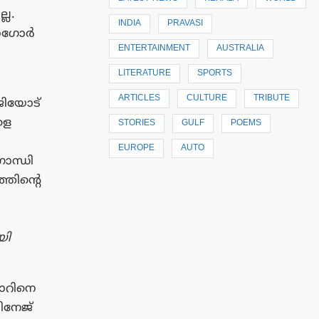
്ല.
INDIA
PRAVASI
ടാഗോർ
ENTERTAINMENT
AUSTRALIA
LITERATURE
SPORTS
ARTICLES
CULTURE
TRIBUTE
ജിയോട്
ളെ
STORIES
GULF
POEMS
EUROPE
AUTO
ാന്ധി
തിൻ്റെ
യി
ഗോറിനെ
ിനേജ്