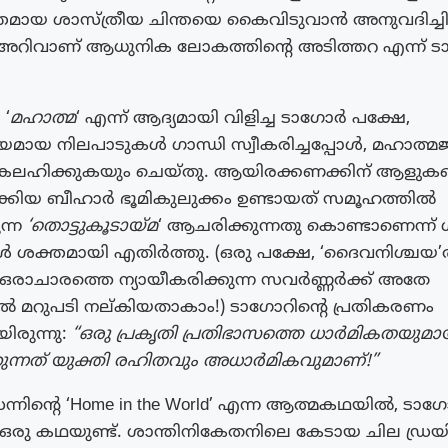
തമായ ശാസ്ത്രീയ ചിന്തയെ കൈവിടുവാൻ അനുവദിച്ചില
 അറിവാണ് ആധുനിക ലോകത്തിന്റെ അടിത്തറ എന്ന് 
 ‘
മഹാത്മ
‘ എന്ന് ആദ്യമായി വിളിച്ച ടാഗോർ പക്ഷേ,
മായ നിലപാടുകൾ ഗാന്ധി സ്വീകരിച്ചപ്പോൾ, മഹാത്മ
കലഹിക്കുകയും ചെയ്തു. ആയിരക്കണക്കിന് ആളുക
്കിയ ബീഹാർ ഭൂമികുലുക്കം ഉണ്ടായത് സമൂഹത്തിൽ
ന്ന
‘തൊട്ടുകൂടായ്മ
‘ ആചരിക്കുന്നതു കൊണ്ടാണെന്ന് ഗ
 ശക്തമായി എതിർത്തു. (ഒരു പക്ഷേ, ‘ദൈവനിശ്ചയ’ത്
രാചാരത്തെ ന്യായീകരിക്കുന്ന സവർണ്ണർക്ക് അതേ
 മറുപടി നല്കിയതാകാം!) ടാഗോറിൻ്റെ പ്രതികരണം
രുന്നു:
“ഒരു പ്രകൃതി പ്രതിഭാസത്തെ ധാർമികതയുമാ
ഴക്കുന്നത് യുക്തി രഹിതവും അധാർമികവുമാണ്!”
്നിന്റെ ‘Home in the World’ എന്ന ആത്മകഥയിൽ, ടാ
് ഒരു കഥയുണ്ട്. ശാന്തിനികേതനിലെ കേടായ ചില ഡ്രയ