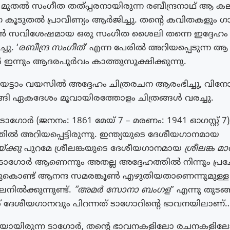
മുതൽ സംഗീത തത്പ്പരനായിരുന്ന രബീന്ദ്രനാഥ് ആ 
കൂടുതൽ പ്രാവീണ്യം ആർജിച്ചു. തന്റെ കവിതകളും ഗ
 സവിശേഷമായ ഒരു സംഗീത ശൈലി തന്നെ ഇദ്ദേഹം
ു. ‘
രബീന്ദ്ര സംഗീത്
‘ എന്ന പേരിൽ അറിയപ്പെടുന്ന
ന്നും ആദരപൂർവം കാത്തുസൂക്ഷിക്കുന്നു.
ട്ടാം വയസില്‍ അദ്ദേഹം ചിത്രരചന ആരംഭിച്ചു, വിനോ
ങ്ങി ഏകദേശം മൂവായിരത്തോളം ചിത്രങ്ങൾ വരച്ചു.
 ടാഗോർ (ജനനം: 1861 മേയ് 7 – മരണം: 1941 ഓഗസ്റ്റ് 7)
തിൽ അറിയപ്പെട്ടിരുന്നു. ഇന്ത്യയുടെ ദേശീയഗാനമായ
ക്കു
പുറമേ ശ്രീലങ്കയുടെ ദേശീയഗാനമായ
ശ്രീലങ്ക മ
ാഗോര്‍ ആണെന്നും അതല്ല അദ്ദേഹത്തില്‍ നിന്നും പ്
ടുകൊണ്ട് ആനന്ദ സമരങ്കൂണ്‍ എഴുതിയതാണെന്നുമുള്ള
നില്‍ക്കുന്നുണ്ട്.
“അമര്‍ സോനാ ബംഗള
” എന്നു തുടങ്
് ദേശീയഗാനവും പിറന്നത് ടാഗോറിന്റെ ഭാവനയിലാണ്…
 കവിയായിരുന്ന ടാഗോർ, തൻ്റെ ഭാവനകളിലോ രചനകളില