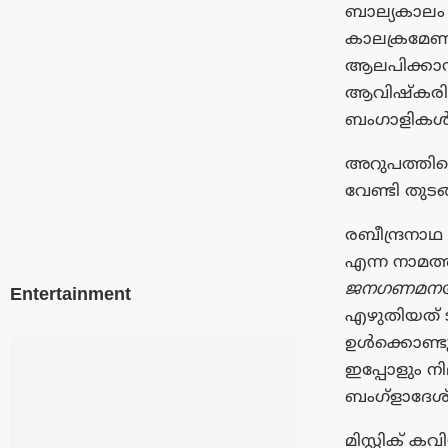
ബാല്യകാലം 
കാലക്രമേണ 
ആലപിക്കാൻ
ആവിഷ്കരിച്ച
ബംഗാളികൾ ഇ
അറുപത്തിയെ
വേണ്ടി തുട
രബീന്ദ്രനാഥ
എന്ന നാമത്
ജനഗണമനയ്
Entertainment
എഴുതിയത് ട
ഉള്‍ക്കൊണ്
ഇപ്പോളും നില
ബംഗ്‌ളാദേശ
മിസ്റ്റിക്