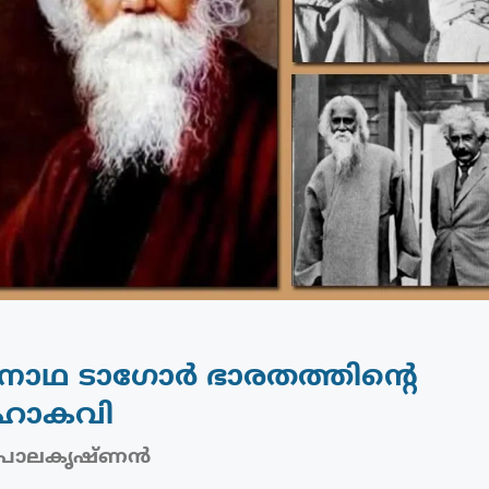
്രനാഥ ടാഗോർ ഭാരതത്തിൻ്റെ
മഹാകവി
പാലകൃഷ്ണൻ