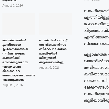
തുടക്കം.
August 6, 2026
സാഹിത്യത്ത
എത്തിയിട്ടു
മഹാകവിയും;
ചിത്രകാരൻ,
എന്നിങ്ങനെ
മെൽബണിൽ
ഡാർവിൻ സെന്റ്
സ്മരണാഞ്ജ
പ്രതിരോധ
അൽഫോൻസാ
ഉപകരണങ്ങൾ
സിറോ മലബാർ
നിർമ്മിക്കുന്ന
പള്ളിയിൽ
എട്ടാമത്തെ
കമ്പനിക്ക്
തിരുനാൾ
വയസില്‍ ടാ
നേരെയുണ്ടായ
ആഘോഷിച്ചു.
ആക്രമണം;
കവിതാസമാഹ
August 6, 2026
ഭീകരവാദ
കവിതാസമാഹ
ബന്ധമുണ്ടോയെന്ന്
അന്വേഷണം.
നാടകങ്ങള്‍
August 6, 2026
ലേഖനങ്ങള്
സാഹിത്യലോ
കൂടിയായിരുന