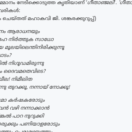
ാനം നേടിക്കൊടുത്ത കൃതിയാണ്‌ ‘
ഗീതാഞ്ജലി
‘.
‘ഗീത
ല വരികൾ:
ചെയ്തത് മഹാകവി ജി. ശങ്കരക്കുറുപ്പ്)
ജനം ആരാധനയും
േ നിര്‍ത്തുക സാധോ
മൂലയിലെന്തിനിരിക്കുന്നൂ
വാടം?
ടില്‍ നിഗൂഡമിരുന്നു
്കും ദൈവമതെവിടെ?
ീല! നിമീലിത
 തുറക്കൂ, നന്നായ് നോക്കൂ!
ുമാ കര്‍ഷകരോടും
്‍ വഴി നന്നാക്കാന്‍
കല്‍ പാറ നുറുക്കി
ൊരുക്കും പണിയാളരോടും