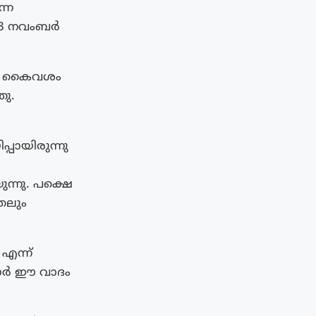
്ന
913 നവംബർ
്റെ കൈവശം
ഞു.
്പായിരുന്നു
്നു. പക്ഷെ
തലും
എന്ന്
ഗോർ ഈ വാദം