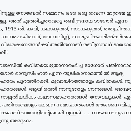
ിനുള്ള നോബേല്‍ സമ്മാനം ഒരേ ഒരു തവണ മാത്രമേ ഇന്
ള്ളൂ. അത് എത്തിച്ചതാവട്ടെ രബീന്ദ്രനാഥ ടാഗോര്‍ എന്ന
 1913-ൽ. കവി, കഥാകൃത്ത്, നാടകകൃത്ത്, തത്വചിന്തകന
 ഗാനരചയിതാവ്, നോവലിസ്റ്റ്, സാമൂഹികപരിഷ്‌കര്‍ത്ത
 വിശേഷണങ്ങള്‍ക്ക് അതീതനാണ് രബീന്ദ്രനാഥ് ടാഗോ
ലി!
 വയസില്‍ കവിതയെഴുതാനാരംഭിച്ച ടാഗോര്‍ പതിനാറാ
ഗോര്‍ ഭാനുസിംഹന്‍ എന്ന തൂലികാനാമത്തില്‍ ആദ്യ
ാരം പുറത്തിറക്കി. മൂവായിരത്തോളം കവിതകള്‍, ന
ാരങ്ങള്‍, ആയിരത്തി നാനൂറോളം ഗാനങ്ങള്‍, അമ്പ
, നാല്പതിലധികം കഥാസമാഹാരങ്ങള്‍, നോവലുകള്‍, എണ്
‍, പതിനഞ്ചോളം ലേഖന സമാഹാരങ്ങള്‍ അങ്ങനെ വി
കമാണ് ടാഗോറിന്റെതായി ഉള്ളത്……. നാടകനടനും ഗ
്നു അദ്ദേഹം.