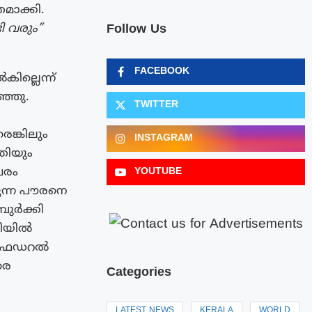
തമാക്കി.
Follow Us
ി വരും”
FACEBOOK
ല്ലെന്ന്
ഞ്ഞു.
TWITTER
ങ്കിലും
INSTAGRAM
്തിയും
വരം
YOUTUBE
രുന്ന പൗരനെ
ബുർക്കി
ലിയിൽ
യൻ ഫെഡറൽ
രെ
Categories
LATEST NEWS
KERALA
WORLD