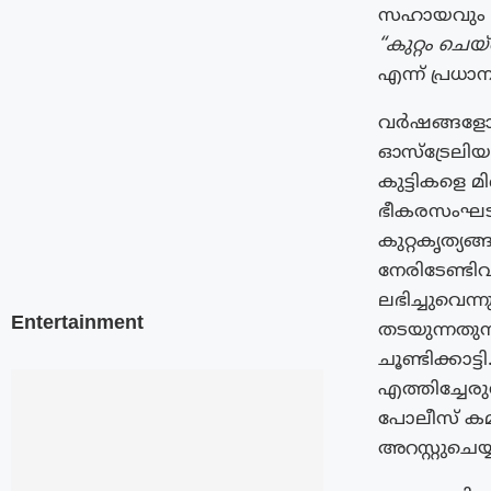
സഹായവും നൽക
“കുറ്റം ചെ
എന്ന് പ്രധ
വർഷങ്ങളോള
ഓസ്ട്രേലിയ
കുട്ടികളെ 
ഭീകരസംഘടന
കുറ്റകൃത്യങ
നേരിടേണ്ടിവ
ലഭിച്ചുവെന്
Entertainment
തടയുന്നതുസ
ചൂണ്ടിക്കാ
എത്തിച്ചേര
പോലീസ് കമ്മ
അറസ്റ്റുചെയ്യ