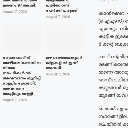
അസമിൽ മാത്രം
ആക്രമണം;
May 7, 2026
മരണം 97 ആയി.
പതിനൊന്ന്
പേർക്ക് പരുക്ക്
August 7, 2026
കാൻബെറ: സിറി
August 7, 2026
(ഐഎസ്) ബന
എത്തും. സ
കുട്ടികളുമ
ടിക്കറ്റ് 
നാല് സ്ത്ര
ബോഫോഴ്‌സ്
മഴ ശക്തമാകും; 6
അഴിമതിക്കേസിലെ
ജില്ലകളിൽ ഇന്ന്
മടങ്ങിയെത്
നിയമ
അവധി
തന്നെ അറസ്റ
നടപടികൾക്ക്
August 7, 2026
അവസാനം കുറിച്ച്
ഓസ്‌ട്രേലിയ
സുപ്രീം കോടതി;
കുറ്റങ്ങൾ 
അവസാന
അപ്പീലും തള്ളി
തുടങ്ങിയവ
August 7, 2026
ഖത്തർ എയർ
നഗരങ്ങളിലാണ
ചെയ്തിരിക്