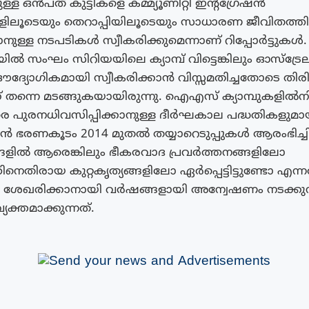
ള ഒൻപത് കുട്ടികളെ കമ്മ്യൂണിറ്റി ഇന്റഗ്രേഷൻ
കളിലൂടെയും തെറാപ്പിയിലൂടെയും സാധാരണ ജീവിതത്തി
ുള്ള നടപടികൾ സ്വീകരിക്കുമെന്നാണ് റിപ്പോർട്ടു
ിൽ സംഘം സിറിയയിലെ ക്യാമ്പ് വിട്ടെങ്കിലും ഓസ്ട്ര
ദ്യോഗികമായി സ്വീകരിക്കാൻ വിസ്സമതിച്ചതോടെ തിര
്ക് തന്നെ മടങ്ങുകയായിരുന്നു. ഐഎസ് ക്യാമ്പുകളിൽനിന
രെ പുരനധിവസിപ്പിക്കാനുള്ള ​ദീർഘകാല പദ്ധതികളുമാ
ൻ ഭരണകൂടം 2014 മുതൽ തയ്യാറെടുപ്പുകൾ ആരംഭിച്ചിര
ങളിൽ ആരെങ്കിലും ഭീകരവാദ പ്രവർത്തനങ്ങളിലോ
തിനെതിരായ കുറ്റകൃത്യങ്ങളിലോ ഏർപ്പെട്ടിട്ടുണ്ടോ എന്ന
ശേഖരിക്കാനായി വർഷങ്ങളായി അന്വേഷണം നടക്കു
ക്തമാക്കുന്നത്.