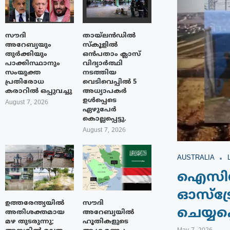
സൗദി
തായ്‌ലൻഡിൽ
അറേബ്യയും
സ്കൂളിൽ
തുർക്കിയും
ഒൻപതാം ക്ലാസ്
പാക്കിസ്ഥാനും
വിദ്യാർത്ഥി
സംയുക്ത
നടത്തിയ
പ്രതിരോധ
വെടിവെപ്പിൽ 5
കരാറിൽ ഒപ്പുവച്ചു
അധ്യാപകർ
ഉൾപ്പെടെ
August 7, 2026
ഏഴുപേർ
കൊല്ലപ്പെട്ടു.
August 7, 2026
AUSTRALIA
ഐസിസ്
ഓസ്‌ട്
ഉത്തരേന്ത്യയിൽ
സൗദി
ചെയ്യപ
അതിശക്തമായ
അറേബ്യയിൽ
മഴ തുടരുന്നു;
ഹൂതികളുടെ