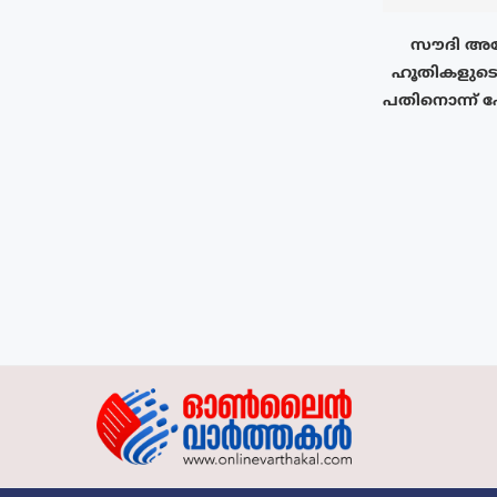
സൗദി അറ
ഹൂതികളുടെ
പതിനൊന്ന് പേ