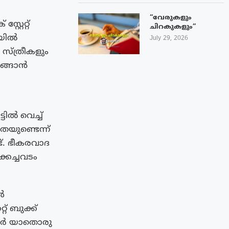
“വേരുകളും
്റേറ്റ്
ചിറകുകളും”
യയിൽ
July 29, 2026
്ത്രീകളും
ടങ്ങാൻ
ിൽ വെച്ച്
തയുണ്ടെന്ന്
ട്. ഭീകരവാദ
്കച്ചവടം
ൺ
് ബുക്ക്
്കാർ യാതൊരു