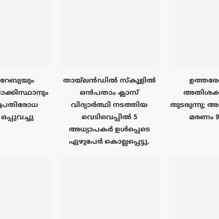
േബ്യയും
തായ്‌ലൻഡിൽ സ്കൂളിൽ
ഉത്തരേ
ാക്കിസ്ഥാനും
ഒൻപതാം ക്ലാസ്
അതിശക്
പ്രതിരോധ
വിദ്യാർത്ഥി നടത്തിയ
തുടരുന്നു; 
പ്പുവച്ചു
വെടിവെപ്പിൽ 5
മരണം 
അധ്യാപകർ ഉൾപ്പെടെ
ഏഴുപേർ കൊല്ലപ്പെട്ടു.