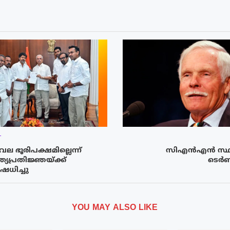
T
ല ഭൂരിപക്ഷമില്ലെന്ന്
സിഎൻഎൻ സ്ഥ
പ്രതിജ്ഞയ്ക്ക്
ടെർണ
ധിച്ചു
YOU MAY ALSO LIKE