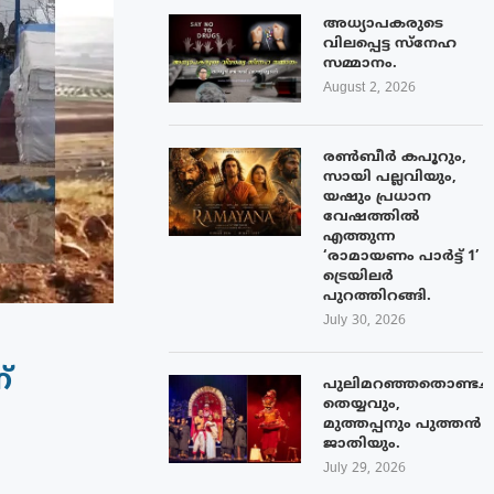
അധ്യാപകരുടെ
വിലപ്പെട്ട സ്നേഹ
സമ്മാനം.
August 2, 2026
രൺബീർ കപൂറും,
സായി പല്ലവിയും,
യഷും പ്രധാന
വേഷത്തിൽ
എത്തുന്ന
‘രാമായണം പാർട്ട് 1’
ട്രെയിലർ
പുറത്തിറങ്ങി.
July 30, 2026
്
പുലിമറഞ്ഞതൊണ്ടച്
തെയ്യവും,
മുത്തപ്പനും പുത്തൻ
ജാതിയും.
July 29, 2026