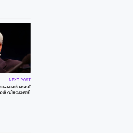
NEXT POST
ാപകൻ ടെഡ്
ർ വിടവാങ്ങി