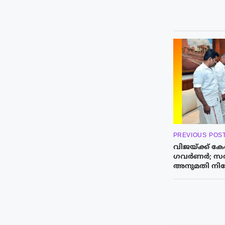
PREVIOUS POS
വിജയ്ക്ക് കേവ
ഗവർണർ; സത്യ
അനുമതി നിഷേ