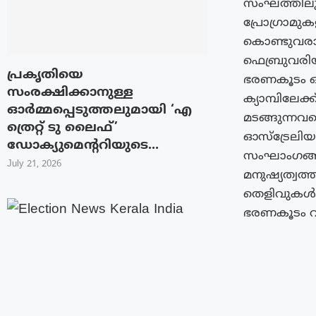
സംഘത്തിലുള്
പ്രോഗ്രാമു
കൊണ്ടുവരാന
ഫെബ്രുവരിയ
പ്രകൃതിയെ
ഭരണകൂടം ഔ
സംരക്ഷിക്കാനുള്ള
ക്യാമ്പിലേക
ഓർമ്മപ്പെടുത്തലുമായി ‘എ
മടങ്ങുന്നവ
ത്രെറ്റ് ടു ലൈഫ്’
ഓസ്ട്രേലിയ
ഡോക്യുമെന്ററിയുടെ...
സംഘാം​ഗങ്
July 21, 2026
മനുഷ്യത്വത്
തെളിവുകൾ 
ഭരണകൂടം വ്യ