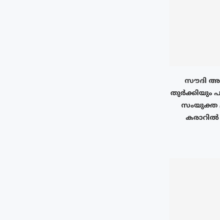
സൗദി അറ
തുർക്കിയും പ
സംയുക്ത 
കരാറിൽ ഒ