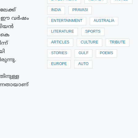
ലേക്ക്
INDIA
PRAVASI
കൾ. ഈ വർഷം
ENTERTAINMENT
AUSTRALIA
േലിയൻ
LITERATURE
SPORTS
ികെ
്ന്
ARTICLES
CULTURE
TRIBUTE
യി
STORIES
GULF
POEMS
ുന്നു.
EUROPE
AUTO
തിനുള്ള
ന്നതായാണ്