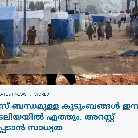
LATEST NEWS
WORLD
 ബന്ധമുള്ള കുടുംബങ്ങൾ ഇന്ന
രേലിയയിൽ എത്തും, അറസ്റ്റ്
്പെടാൻ സാധ്യത