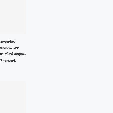
ന്ത്യയിൽ
തമായ മഴ
അസമിൽ മാത്രം
97 ആയി.