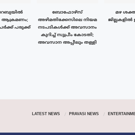
േബ്യയിൽ
ബോഫോഴ്‌സ്
മഴ ശക്ത
 ആക്രമണം;
അഴിമതിക്കേസിലെ നിയമ
ജില്ലകളിൽ
ർക്ക് പരുക്ക്
നടപടികൾക്ക് അവസാനം
കുറിച്ച് സുപ്രീം കോടതി;
അവസാന അപ്പീലും തള്ളി
LATEST NEWS
PRAVASI NEWS
ENTERTAINM