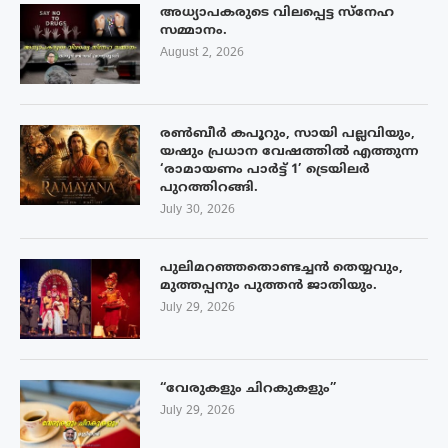
അധ്യാപകരുടെ വിലപ്പെട്ട സ്നേഹ
സമ്മാനം.
August 2, 2026
രൺബീർ കപൂറും, സായി പല്ലവിയും,
യഷും പ്രധാന വേഷത്തിൽ എത്തുന്ന
‘രാമായണം പാർട്ട് 1’ ട്രെയിലർ
പുറത്തിറങ്ങി.
July 30, 2026
പുലിമറഞ്ഞതൊണ്ടച്ചൻ തെയ്യവും,
മുത്തപ്പനും പുത്തൻ ജാതിയും.
July 29, 2026
“വേരുകളും ചിറകുകളും”
July 29, 2026