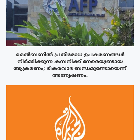
മെൽബണിൽ പ്രതിരോധ ഉപകരണങ്ങൾ
നിർമ്മിക്കുന്ന കമ്പനിക്ക് നേരെയുണ്ടായ
ആക്രമണം; ഭീകരവാദ ബന്ധമുണ്ടോയെന്ന്
അന്വേഷണം.