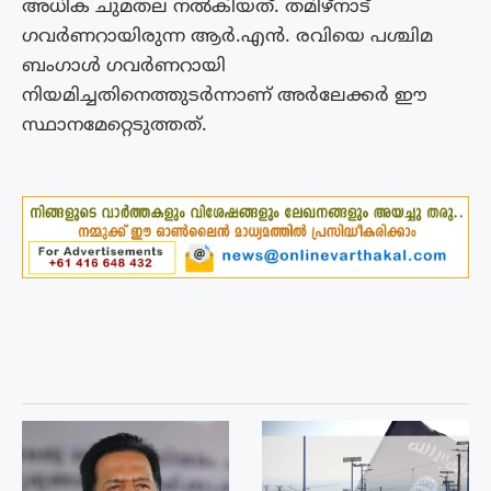
അധിക ചുമതല നൽകിയത്. തമിഴ്‌നാട്
ഗവർണറായിരുന്ന ആർ.എൻ. രവിയെ പശ്ചിമ
ബംഗാൾ ഗവർണറായി
നിയമിച്ചതിനെത്തുടർന്നാണ് അർലേക്കർ ഈ
സ്ഥാനമേറ്റെടുത്തത്.