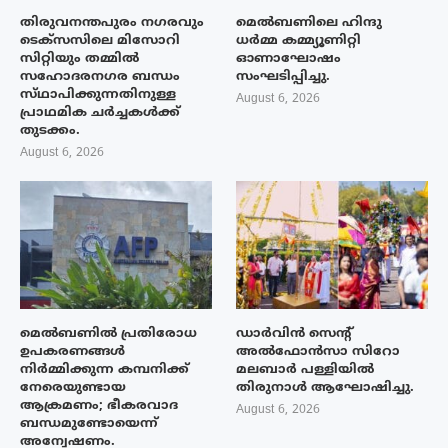
തിരുവനന്തപുരം നഗരവും
മെൽബണിലെ ഹിന്ദു
ടെക്‌സസിലെ മിസോറി
ധർമ്മ കമ്മ്യൂണിറ്റി
സിറ്റിയും തമ്മിൽ
ഓണാഘോഷം
സഹോദരനഗര ബന്ധം
സംഘടിപ്പിച്ചു.
സ്‌ഥാപിക്കുന്നതിനുള്ള
August 6, 2026
പ്രാഥമിക ചർച്ചകൾക്ക്
തുടക്കം.
August 6, 2026
മെൽബണിൽ പ്രതിരോധ
ഡാർവിൻ സെന്റ്
ഉപകരണങ്ങൾ
അൽഫോൻസാ സിറോ
നിർമ്മിക്കുന്ന കമ്പനിക്ക്
മലബാർ പള്ളിയിൽ
നേരെയുണ്ടായ
തിരുനാൾ ആഘോഷിച്ചു.
ആക്രമണം; ഭീകരവാദ
August 6, 2026
ബന്ധമുണ്ടോയെന്ന്
അന്വേഷണം.