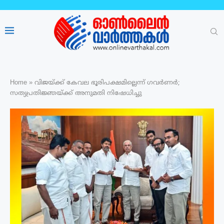
Home
»
വിജയ്ക്ക് കേവല ഭൂരിപക്ഷമില്ലെന്ന് ഗവർണർ;
സത്യപ്രതിജ്ഞയ്ക്ക് അനുമതി നിഷേധിച്ചു