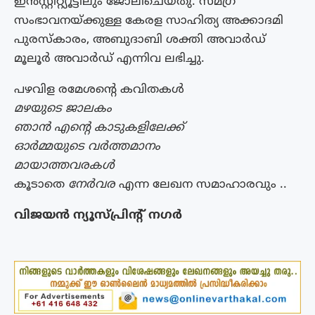
ഇൻസ്റ്റിറ്റ്യൂട്ടിലും ജോലിചെയ്തു. സമഗ്ര
സംഭാവനയ്ക്കുള്ള കേരള സാഹിത്യ അക്കാദമി
പുരസ്കാരം, അബുദാബി ശക്തി അവാർഡ്
മൂലൂർ അവാർഡ് എന്നിവ ലഭിച്ചു.
പഴവിള രമേശൻ്റെ കവിതകൾ
മഴയുടെ ജാലകം
ഞാൻ എൻ്റെ കാടുകളിലേക്ക്
ഓർമ്മയുടെ വർത്തമാനം
മായാത്തവരകൾ
കൂടാതെ
നേർവര
എന്ന ലേഖന സമാഹാരവും ..
വിജയൻ ന്യൂസ്പ്രിൻ്റ് നഗർ