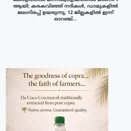
ആയി; കരകവിഞ്ഞ് നദികൾ, ഡാമുകളിൽ
ജലനിരപ്പ് ഉയരുന്നു, 12 ജില്ലകളിൽ ഇന്ന്
ഓറഞ്ച്...