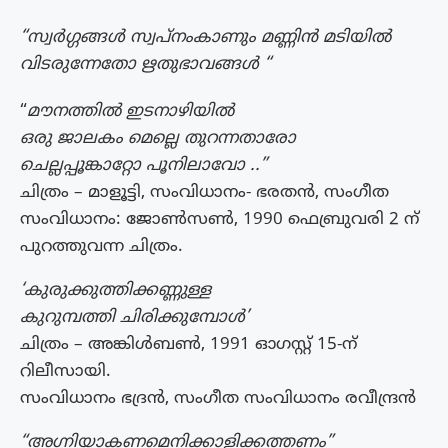
“സ്വർഗ്ഗങ്ങൾ സ്വപ്നംകാണും മണ്ണിൻ മടിയിൽ
വിടരുന്നേതോ ഋതുഭാവങ്ങൾ “
“
മൗനത്തിൽ ഇടനാഴിയിൽ
ഒരു ജാലകം മെല്ലെ തുറന്നതാരോ
ചെല്ലപ്പൂങ്കാറ്റോ പൂനിലാവോ ..”
ചിത്രം – മാളൂട്ടി, സംവിധാനം- ഭരതൻ, സംഗീത
സംവിധാനം: ജോൺസൺ, 1990 ഫെബ്രുവരി 2 ന്
പുറത്തുവന്ന ചിത്രം.
‘കുരുക്കുത്തിക്കണ്ണുള്ള
കുറുമ്പത്തി ചിരിക്കുമ്പോൾ’
ചിത്രം – അങ്കിൾബൺ, 1991 ഓഗസ്റ്റ് 15-ന്
റിലീസായി.
സംവിധാനം ഭദ്രൻ, സംഗീത സംവിധാനം രവീന്ദ്രൻ
“അഗ്നിയാകണമെനിക്കാളിക്കത്തണം”