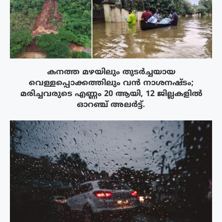
കനത്ത മഴയിലും തുടർച്ചയായ
വെള്ളപ്പൊക്കത്തിലും വൻ നാശനഷ്ടം;
മരിച്ചവരുടെ എണ്ണം 20 ആയി, 12 ജില്ലകളിൽ
ഓറഞ്ച് അലർട്ട്.