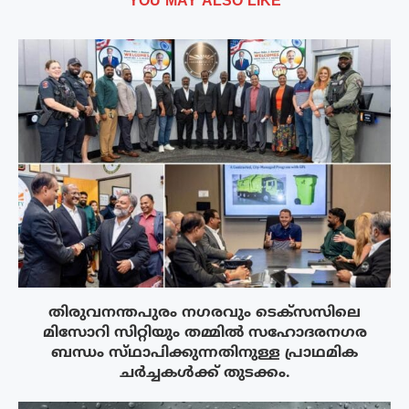
YOU MAY ALSO LIKE
തിരുവനന്തപുരം നഗരവും ടെക്‌സസിലെ
മിസോറി സിറ്റിയും തമ്മിൽ സഹോദരനഗര
ബന്ധം സ്‌ഥാപിക്കുന്നതിനുള്ള പ്രാഥമിക
ചർച്ചകൾക്ക് തുടക്കം.