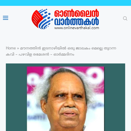
Home
»
മൗനത്തിൻ ഇടനാഴിയിൽ ഒരു ജാലകം മെല്ലെ തുറന്ന
കവി – പഴവിള രമേശൻ – ഓർമ്മദിനം