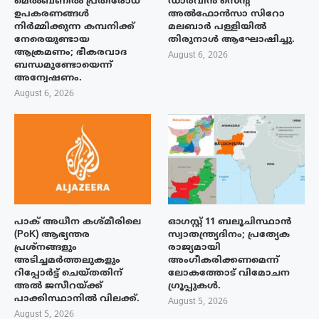
മെൽബണിൽ പ്രതിരോധ
ഡാർവിൻ സെന്റ്
ഉപകരണങ്ങൾ
അൽഫോൻസാ സിറോ
നിർമ്മിക്കുന്ന കമ്പനിക്ക്
മലബാർ പള്ളിയിൽ
നേരെയുണ്ടായ
തിരുനാൾ ആഘോഷിച്ചു.
ആക്രമണം; ഭീകരവാദ
August 6, 2026
ബന്ധമുണ്ടോയെന്ന്
അന്വേഷണം.
August 6, 2026
പാക് അധീന കശ്മീരിലെ
ഓഗസ്റ്റ് 11 ബലൂചിസ്ഥാൻ
(PoK) ആഭ്യന്തര
സ്വാതന്ത്ര്യദിനം; പ്രത്യേക
പ്രശ്നങ്ങളും
രാജ്യമായി
അടിച്ചമർത്തലുകളും
അംഗീകരിക്കണമെന്ന്
റിപ്പോർട്ട് ചെയ്തതിന്
ലോകത്തോട് വിമോചന
അൽ ജസീറയ്‌ക്ക്
ഗ്രൂപ്പുകൾ.
പാക്കിസ്ഥാനിൽ വിലക്ക്.
August 5, 2026
August 5, 2026