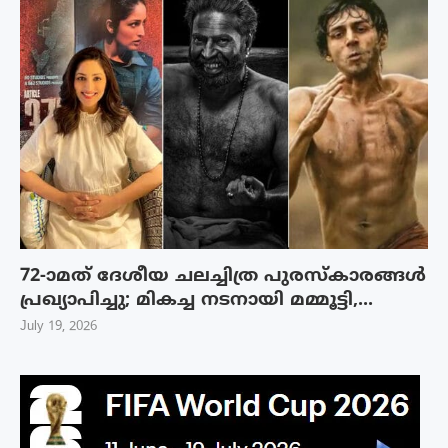
72-ാമത് ദേശീയ ചലച്ചിത്ര പുരസ്‌കാരങ്ങള്‍
പ്രഖ്യാപിച്ചു; മികച്ച നടനായി മമ്മൂട്ടി,...
July 19, 2026