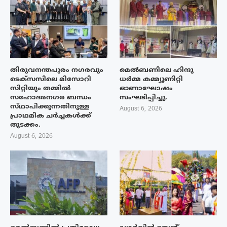
തിരുവനന്തപുരം നഗരവും
മെൽബണിലെ ഹിന്ദു
ടെക്‌സസിലെ മിസോറി
ധർമ്മ കമ്മ്യൂണിറ്റി
സിറ്റിയും തമ്മിൽ
ഓണാഘോഷം
സഹോദരനഗര ബന്ധം
സംഘടിപ്പിച്ചു.
സ്‌ഥാപിക്കുന്നതിനുള്ള
August 6, 2026
പ്രാഥമിക ചർച്ചകൾക്ക്
തുടക്കം.
August 6, 2026