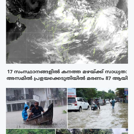
17 സംസ്ഥാനങ്ങളിൽ കനത്ത മഴയ്ക്ക് സാധ്യത:
അസമിൽ പ്രളയക്കെടുതിയിൽ മരണം 87 ആയി