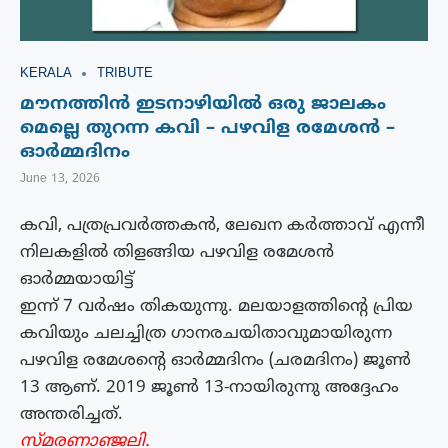
KERALA
TRIBUTE
മൗനത്തിൻ ഇടനാഴിയിൽ ഒരു ജാലകം
മെല്ലെ തുറന്ന കവി – പഴവിള രമേശൻ –
ഓർമ്മദിനം
June 13, 2026
കവി, പത്രപ്രവർത്തകൻ, ലേഖന കർത്താവ് എന്നീ
നിലകളിൽ തിളങ്ങിയ പഴവിള രമേശൻ
ഓർമ്മയായിട്ട്
ഇന്ന് 7 വർഷം തികയുന്നു. മലയാളത്തിന്റെ പ്രിയ
കവിയും ചലച്ചിത്ര ഗാനരചയിതാവുമായിരുന്ന
പഴവിള രമേശന്റെ ഓർമ്മദിനം (ചരമദിനം) ജൂൺ
13 ആണ്. 2019 ജൂൺ 13-നായിരുന്നു അദ്ദേഹം
അന്തരിച്ചത്.
സ്മരണാഞ്ജലി.