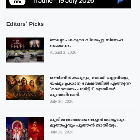
Editors’ Picks
അധ്യാപകരുടെ വിലപ്പെട്ട സ്നേഹ
സമ്മാനം.
August 2, 2026
രൺബീർ കപൂറും, സായി പല്ലവിയും,
യഷും പ്രധാന വേഷത്തിൽ എത്തുന്ന
‘രാമായണം പാർട്ട് 1’ ട്രെയിലർ
പുറത്തിറങ്ങി.
July 30, 2026
പുലിമറഞ്ഞതൊണ്ടച്ചൻ തെയ്യവും,
മുത്തപ്പനും പുത്തൻ ജാതിയും.
July 29, 2026