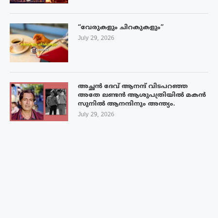
“വേരുകളും ചിറകുകളും”
July 29, 2026
അച്ഛൻ ദേവ് ആനന്ദ് വിടപറഞ്ഞ
അതേ ലണ്ടൻ ആശുപത്രിയിൽ മകൻ
സുനിൽ ആനന്ദിനും അന്ത്യം.
July 29, 2026