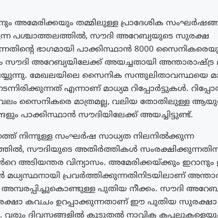
ാനും അമേരിക്കയും തമ്മിലുള്ള പ്രാദേശിക സംഘർഷങ
ന്ന പശ്ചാത്തലത്തിൽ, സൗദി അറേബ്യയുടെ സുരക്ഷ
ന്നതിന്റെ ഭാഗമായി പാക്കിസ്ഥാൻ 8000 സൈനികരെയും
ം സൗദി അറേബ്യയിലേക്ക് അയച്ചതായി അന്താരാഷ്ട്ര 
 ചെയ്യുന്നു. മേഖലയിലെ സൈനിക സന്തുലിതാവസ്ഥയെ മാറ്റ
ന്നിരിക്കുന്നത് എന്നാണ് മാധ്യമ റിപ്പോർട്ടുകൾ. റിപ്പോ
േവലം സൈനികരെ മാത്രമല്ല, വലിയ തോതിലുള്ള ആയ
ും പാക്കിസ്ഥാൻ സൗദിയിലേക്ക് അയച്ചിട്ടുണ്ട്.
ഗത്ത് നിന്നുള്ള സംഘർഷ സാധ്യത നിലനിൽക്കുന്ന
ത്തിൽ, സൗദിയുടെ അതിർത്തികൾ സംരക്ഷിക്കുന്നതി
ൻറെ അടിയന്തര വിന്യാസം. അമേരിക്കയ്ക്കും ഇറാനു
ൻ മധ്യസ്ഥനായി പ്രവർത്തിക്കുന്നതിനിടയിലാണ് അന്താര
മ്പരപ്പിച്ചുകൊണ്ടുള്ള പുതിയ നീക്കം. സൗദി അറേബ്യ
ഷാ കവചം ഉറപ്പാക്കുന്നതാണ് ഈ പുതിയ സുരക്ഷാ
രും ദിവസങ്ങളിൽ കൂടുതൽ നാവിക കപ്പലുകളെയു