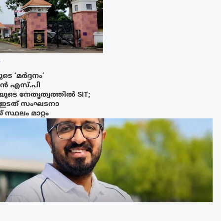
T
 ‘മർദ്ദനം’
ാൻ എസ്.പി
ുടെ നേതൃത്വത്തിൽ SIT;
ഇടത് സംഘടനാ
 സ്ഥലം മാറ്റം