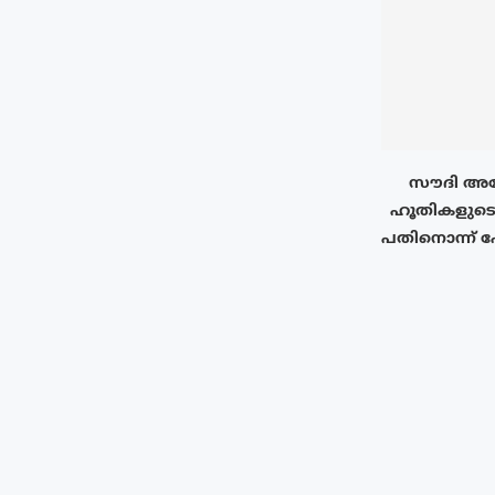
സൗദി അറ
ഹൂതികളുടെ
പതിനൊന്ന് പേ