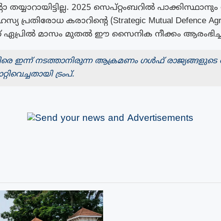
തയ്യാറായിട്ടില്ല. 2025 സെപ്റ്റംബറിൽ പാക്കിസ്ഥാനു
ഹസ്യ പ്രതിരോധ കരാറിന്റെ (Strategic Mutual Defence Ag
 ഏപ്രിൽ മാസം മുതൽ ഈ സൈനിക നീക്കം ആരംഭിച്ച
െ ഇന്ന് നടത്താനിരുന്ന ആക്രമണം ഗൾഫ് രാജ്യങ്ങളുടെ
റ്റിവെച്ചതായി ട്രംപ്.