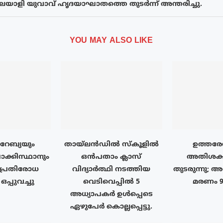
ാളി യുവാവ് ഹൃദയാഘാതത്തെ തുടര്‍ന്ന് അന്തരിച്ചു.
YOU MAY ALSO LIKE
േബ്യയും
തായ്‌ലൻഡിൽ സ്കൂളിൽ
ഉത്തരേ
ാക്കിസ്ഥാനും
ഒൻപതാം ക്ലാസ്
അതിശക്
പ്രതിരോധ
വിദ്യാർത്ഥി നടത്തിയ
തുടരുന്നു; 
പ്പുവച്ചു
വെടിവെപ്പിൽ 5
മരണം 
അധ്യാപകർ ഉൾപ്പെടെ
ഏഴുപേർ കൊല്ലപ്പെട്ടു.