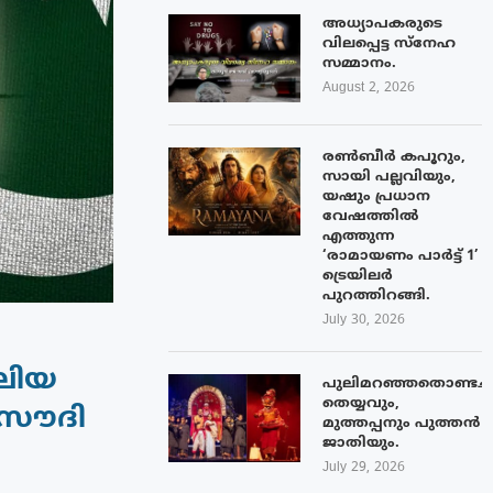
അധ്യാപകരുടെ
വിലപ്പെട്ട സ്നേഹ
സമ്മാനം.
August 2, 2026
രൺബീർ കപൂറും,
സായി പല്ലവിയും,
യഷും പ്രധാന
വേഷത്തിൽ
എത്തുന്ന
‘രാമായണം പാർട്ട് 1’
ട്രെയിലർ
പുറത്തിറങ്ങി.
July 30, 2026
ലിയ
പുലിമറഞ്ഞതൊണ്ടച്
തെയ്യവും,
 സൗദി
മുത്തപ്പനും പുത്തൻ
ജാതിയും.
July 29, 2026