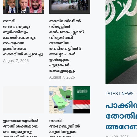
സൗദി
തായ്‌ലൻഡിൽ
അറേബ്യയും
സ്കൂളിൽ
തുർക്കിയും
ഒൻപതാം ക്ലാസ്
പാക്കിസ്ഥാനും
വിദ്യാർത്ഥി
സംയുക്ത
നടത്തിയ
പ്രതിരോധ
വെടിവെപ്പിൽ 5
കരാറിൽ ഒപ്പുവച്ചു
അധ്യാപകർ
ഉൾപ്പെടെ
August 7, 2026
ഏഴുപേർ
കൊല്ലപ്പെട്ടു.
August 7, 2026
LATEST NEWS
പാക്ക
തോതില
ഉത്തരേന്ത്യയിൽ
സൗദി
അറേബ്യ
അതിശക്തമായ
അറേബ്യയിൽ
മഴ തുടരുന്നു;
ഹൂതികളുടെ