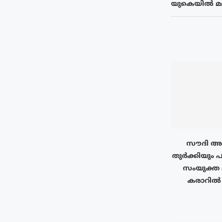
യുകെയിൽ മലയ
സൗദി അറ
തുർക്കിയും പ
സംയുക്ത 
കരാറിൽ ഒ