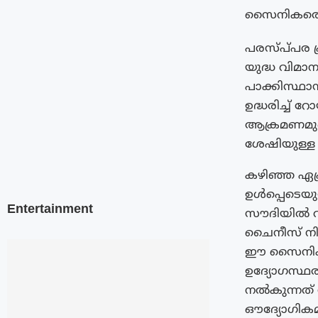
സൈനികരെയു
പരസ്പ്‌പര 
യുദ്ധ വിമാ
പാക്കിസ്ഥ
ഉദ്ധരിച്ച് 
ആക്രമണമുണ്
ശേഷിയുള്ള
കഴിഞ്ഞ ഏപ്
ഉൾപ്പെടെയു
Entertainment
സൗദിയിൽ വിന
ചൈനീസ് നിർ
ഈ സൈനിക ഉ
ഉദ്യോഗസ്ഥ
നൽകുന്നത് 
ഔദ്യോഗികമ