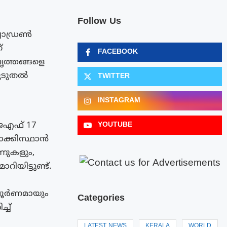
Follow Us
്വാഡ്രൺ
്
FACEBOOK
ൃത്തങ്ങളെ
 കൂടുതൽ
TWITTER
INSTAGRAM
ജെഎഫ് 17
YOUTUBE
പാക്കിസ്ഥാൻ
ോണുകളും,
യിട്ടുണ്ട്.
പൂർണമായും
Categories
്ച്
LATEST NEWS
KERALA
WORLD