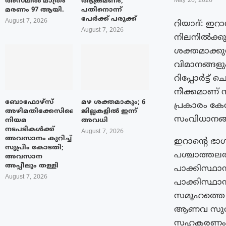
അസമിൽ മാത്രം
ആക്രമണം;
May 20, 2026
മരണം 97 ആയി.
പതിനൊന്ന്
പേർക്ക് പരുക്ക്
August 7, 2026
റിയാദ്: ഇറ
August 7, 2026
നിലനിൽക്കു
ശക്തമാക്കു
വിമാനങ്ങളു
റിപ്പോർട്ട്
നീക്കമാണ് നട
ബോഫോഴ്‌സ്
മഴ ശക്തമാകും; 6
പ്രകാരം ക
അഴിമതിക്കേസിലെ
ജില്ലകളിൽ ഇന്ന്
സംവിധാനങ്ങള
നിയമ
അവധി
നടപടികൾക്ക്
August 7, 2026
അവസാനം കുറിച്ച്
ഇറാന്റെ ഭാ
സുപ്രീം കോടതി;
പശ്ചാത്തല
അവസാന
അപ്പീലും തള്ളി
പാക്കിസ്ഥാ
August 7, 2026
പാക്കിസ്ഥാ
സമൂഹത്തെ അ
ആണവ സുരക്
സഹകരണം. വ