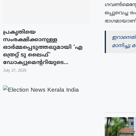
ഗവൺമെന്റോ 
ഒപ്പുവെച്ച ര
ഭാഗമായാണ്
പ്രകൃതിയെ
ഇറാനെതിര
സംരക്ഷിക്കാനുള്ള
മാനിച്ചു മാ
ഓർമ്മപ്പെടുത്തലുമായി ‘എ
ത്രെറ്റ് ടു ലൈഫ്’
ഡോക്യുമെന്ററിയുടെ...
July 21, 2026