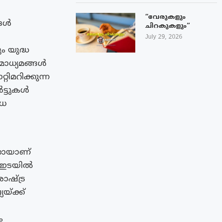
“വേരുകളും
്ങൾ
ചിറകുകളും”
July 29, 2026
 യുദ്ധ
മാധ്യമങ്ങൾ
ിമറിക്കുന്ന
ർട്ടുകൾ
ുധ
നായാണ്
ം ഇടയിൽ
ാഷ്ട്ര
യ്ക്ക്
ം