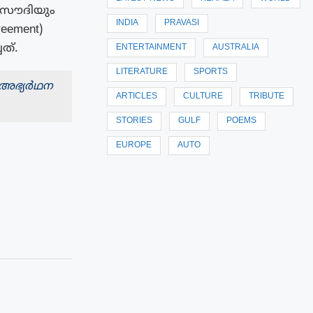
ം സൗദിയും
INDIA
PRAVASI
reement)
ത്.
ENTERTAINMENT
AUSTRALIA
LITERATURE
SPORTS
 അഭ്യർഥന
ARTICLES
CULTURE
TRIBUTE
STORIES
GULF
POEMS
EUROPE
AUTO