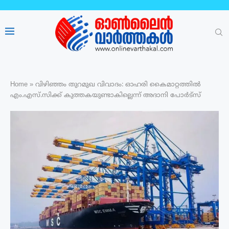
Home
»
വിഴിഞ്ഞം തുറമുഖ വിവാദം: ഓഹരി കൈമാറ്റത്തിൽ
എം.എസ്.സിക്ക് കുത്തകയുണ്ടാകില്ലെന്ന് അദാനി പോർട്‌സ്