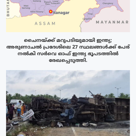
ചൈനയ്ക്ക് മറുപടിയുമായി ഇന്ത്യ;
അരുണാചൽ പ്രദേശിലെ 27 സ്ഥലങ്ങൾക്ക് പേര്
നൽകി സർവെ ഓഫ് ഇന്ത്യ ഭൂപടത്തിൽ
രേഖപ്പെടുത്തി.