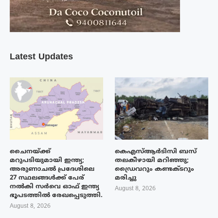
Latest Updates
ചൈനയ്ക്ക്
കെഎസ്ആർടിസി ബസ്
മറുപടിയുമായി ഇന്ത്യ;
തലകീഴായി മറിഞ്ഞു;
അരുണാചൽ പ്രദേശിലെ
ഡ്രൈവറും കണ്ടക്ടറും
27 സ്ഥലങ്ങൾക്ക് പേര്
മരിച്ചു
നൽകി സർവെ ഓഫ് ഇന്ത്യ
August 8, 2026
ഭൂപടത്തിൽ രേഖപ്പെടുത്തി.
August 8, 2026