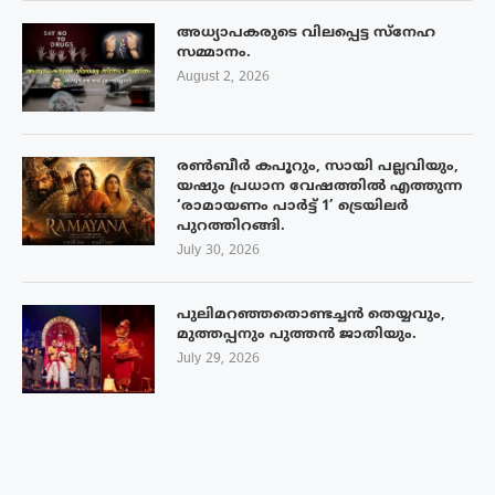
അധ്യാപകരുടെ വിലപ്പെട്ട സ്നേഹ
സമ്മാനം.
August 2, 2026
രൺബീർ കപൂറും, സായി പല്ലവിയും,
യഷും പ്രധാന വേഷത്തിൽ എത്തുന്ന
‘രാമായണം പാർട്ട് 1’ ട്രെയിലർ
പുറത്തിറങ്ങി.
July 30, 2026
പുലിമറഞ്ഞതൊണ്ടച്ചൻ തെയ്യവും,
മുത്തപ്പനും പുത്തൻ ജാതിയും.
July 29, 2026