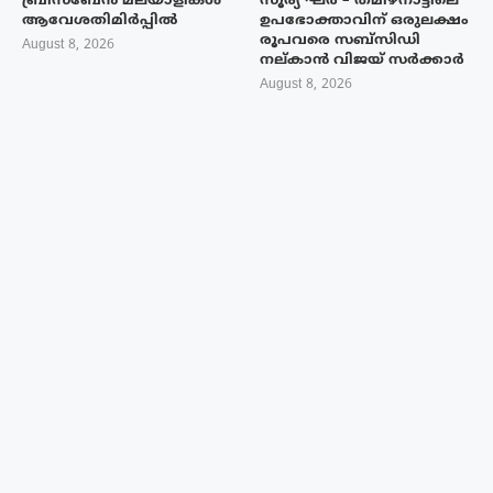
ബ്രിസ്ബേൻ മലയാളികൾ
സൂര്യ ഘർ – തമിഴ്നാട്ടിലെ
ആവേശതിമിർപ്പിൽ
ഉപഭോക്താവിന് ഒരുലക്ഷം
രൂപവരെ സബ്സിഡി
August 8, 2026
നല്കാൻ വിജയ് സർക്കാർ
August 8, 2026