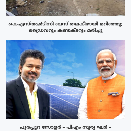
കെഎസ്ആർടിസി ബസ് തലകീഴായി മറിഞ്ഞു;
ഡ്രൈവറും കണ്ടക്ടറും മരിച്ചു
പുരപ്പുറ സോളർ – പിഎം സൂര്യ ഘർ –