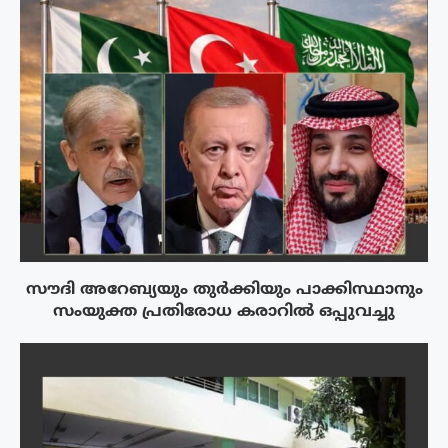
സൗദി അറേബ്യയും തുർക്കിയും പാക്കിസ്ഥാനും
സംയുക്ത പ്രതിരോധ കരാറിൽ ഒപ്പുവച്ചു