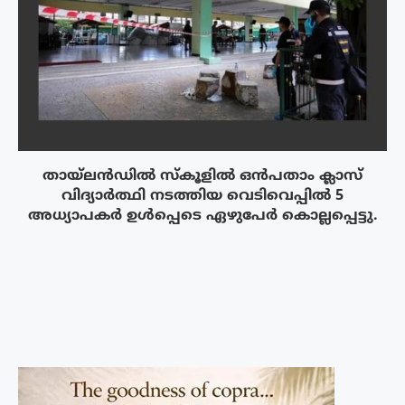
തായ്‌ലൻഡിൽ സ്കൂളിൽ ഒൻപതാം ക്ലാസ്
വിദ്യാർത്ഥി നടത്തിയ വെടിവെപ്പിൽ 5
അധ്യാപകർ ഉൾപ്പെടെ ഏഴുപേർ കൊല്ലപ്പെട്ടു.