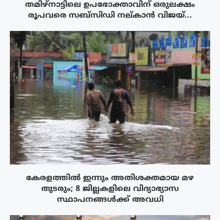
തമിഴ്നാട്ടിലെ ഉപഭോക്താവിന് ഒരുലക്ഷം
രൂപവരെ സബ്സിഡി നല്കാൻ വിജയ്...
കേരളത്തിൽ ഇന്നും അതിശക്തമായ മഴ
തുടരും; 8 ജില്ലകളിലെ വിദ്യാഭ്യാസ
സ്ഥാപനങ്ങൾക്ക് അവധി