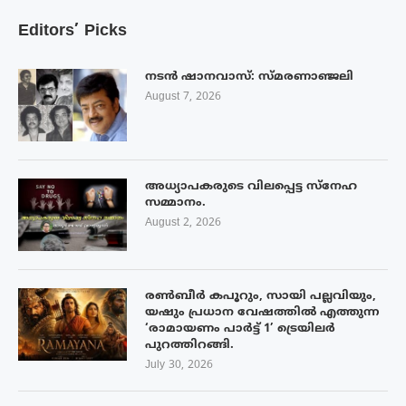
Editors’ Picks
നടൻ ഷാനവാസ്: സ്മരണാഞ്ജലി
August 7, 2026
അധ്യാപകരുടെ വിലപ്പെട്ട സ്നേഹ
സമ്മാനം.
August 2, 2026
രൺബീർ കപൂറും, സായി പല്ലവിയും,
യഷും പ്രധാന വേഷത്തിൽ എത്തുന്ന
‘രാമായണം പാർട്ട് 1’ ട്രെയിലർ
പുറത്തിറങ്ങി.
July 30, 2026