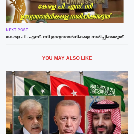
NEXT POST
കേരള പി. എസ്. സി ഉദ്യോഗാർഥികളെ നശിപ്പിക്കരുത്
YOU MAY ALSO LIKE