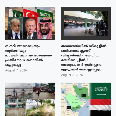
സൗദി അറേബ്യയും
തായ്‌ലൻഡിൽ സ്കൂളിൽ
തുർക്കിയും
ഒൻപതാം ക്ലാസ്
പാക്കിസ്ഥാനും സംയുക്ത
വിദ്യാർത്ഥി നടത്തിയ
പ്രതിരോധ കരാറിൽ
വെടിവെപ്പിൽ 5
ഒപ്പുവച്ചു
അധ്യാപകർ ഉൾപ്പെടെ
ഏഴുപേർ കൊല്ലപ്പെട്ടു.
August 7, 2026
August 7, 2026