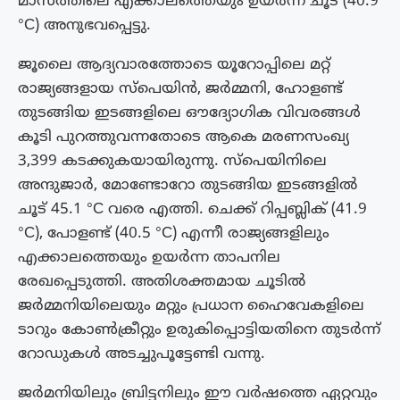
മാസത്തിലെ എക്കാലത്തെയും ഉയർന്ന ചൂട് (40.9
°C) അനുഭവപ്പെട്ടു.
ജൂലൈ ആദ്യവാരത്തോടെ യൂറോപ്പിലെ മറ്റ്
രാജ്യങ്ങളായ സ്പെയിൻ, ജർമ്മനി, ഹോളണ്ട്
തുടങ്ങിയ ഇടങ്ങളിലെ ഔദ്യോഗിക വിവരങ്ങൾ
കൂടി പുറത്തുവന്നതോടെ ആകെ മരണസംഖ്യ
3,399 കടക്കുകയായിരുന്നു. സ്പെയിനിലെ
അന്ദുജാർ, മോണ്ടോറോ തുടങ്ങിയ ഇടങ്ങളിൽ
ചൂട് 45.1 °C വരെ എത്തി. ചെക്ക് റിപ്പബ്ലിക് (41.9
°C), പോളണ്ട് (40.5 °C) എന്നീ രാജ്യങ്ങളിലും
എക്കാലത്തെയും ഉയർന്ന താപനില
രേഖപ്പെടുത്തി. അതിശക്തമായ ചൂടിൽ
ജർമ്മനിയിലെയും മറ്റും പ്രധാന ഹൈവേകളിലെ
ടാറും കോൺക്രീറ്റും ഉരുകിപ്പൊട്ടിയതിനെ തുടർന്ന്
റോഡുകൾ അടച്ചുപൂട്ടേണ്ടി വന്നു.
ജർമനിയിലും ബ്രിട്ടനിലും ഈ വർഷത്തെ ഏറ്റവും