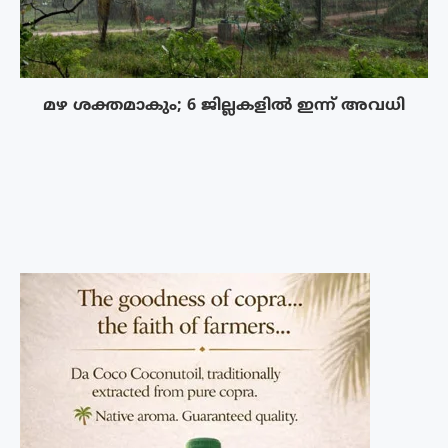
മഴ ശക്തമാകും; 6 ജില്ലകളിൽ ഇന്ന് അവധി