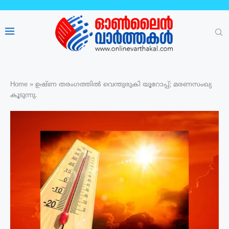
Home
»
ഉഷ്ണ തരംഗത്തിൽ വെന്തുരുകി യൂറോപ്പ്; മരണസംഖ്യ
കൂടുന്നു.