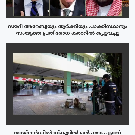
സൗദി അറേബ്യയും തുർക്കിയും പാക്കിസ്ഥാനും
സംയുക്ത പ്രതിരോധ കരാറിൽ ഒപ്പുവച്ചു
തായ്‌ലൻഡിൽ സ്കൂളിൽ ഒൻപതാം ക്ലാസ്