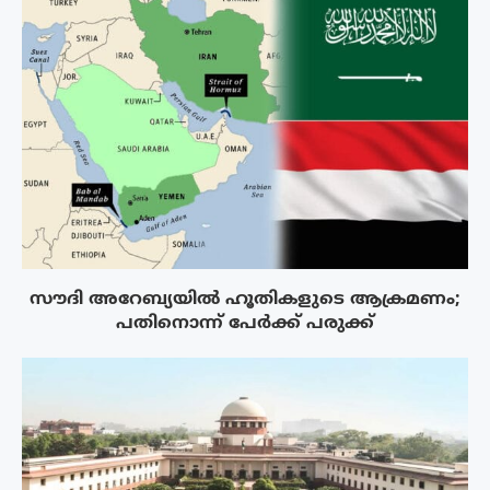
സൗദി അറേബ്യയിൽ ഹൂതികളുടെ ആക്രമണം;
പതിനൊന്ന് പേർക്ക് പരുക്ക്