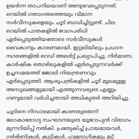
ഉയർന്ന താപനിലയാണ് അനുഭവപ്പെടുന്നത്.
റെയിൽ ഗതാഗതത്തെയും വിമാന
സർവീസുകളെയും ചൂട് ബാധിച്ചിട്ടുണ്ട്. ചില
റെയിൽ പാതകളിൽ വേഗപരിധി
ഏർപ്പെടുത്തിയതോടെ സർവീസുകൾ
വൈകാനും കാരണമായി. ഇറ്റലിയിലും പ്രധാന
നഗരങ്ങളിൽ റെഡ് അലർട്ട് പ്രഖ്യാപിച്ചു. നിർമാണ,
കാർഷിക തൊഴിലുകളിൽ ഏർപ്പെടുന്നവർക്ക്
ഉച്ചസമയത്ത് ജോലി നിയന്ത്രണവും
ഏർപ്പെടുത്തി. ആശുപത്രികളിൽ ചൂട് മൂലമുള്ള
അസുഖങ്ങളുമായി എത്തുന്നവരുടെ എണ്ണം
ഗണ്യമായി വർധിച്ചതായി അധികൃതർ അറിയിച്ചു.
ചൂടിനെ നിസാരമായി കാണരുതെന്ന്
ലോകാരോഗ്യ സംഘടനയുടെ യൂറോപ്യൻ വിഭാഗം
മുന്നറിയിപ്പ് നൽകി. പ്രത്യേകിച്ച് പ്രായമായവർ,
ഗർഭിണികൾ, കുട്ടികൾ, ഹൃദ്രോഗികളും മറ്റ്