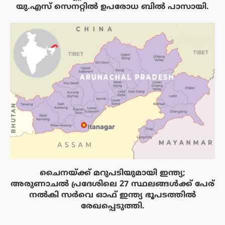
യു.എസ് സെനറ്റിൽ ഉപരോധ ബിൽ പാസായി.
ചൈനയ്ക്ക് മറുപടിയുമായി ഇന്ത്യ;
അരുണാചൽ പ്രദേശിലെ 27 സ്ഥലങ്ങൾക്ക് പേര്
നൽകി സർവെ ഓഫ് ഇന്ത്യ ഭൂപടത്തിൽ
രേഖപ്പെടുത്തി.