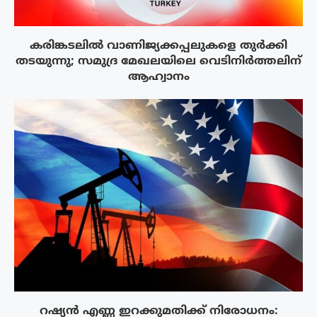
കരിങ്കടലിൽ വാണിജ്യക്കപ്പലുകളെ തുർക്കി
തടയുന്നു; സമുദ്ര മേഖലയിലെ വെടിനിർത്തലിന്
ആഹ്വാനം
റഷ്യൻ എണ്ണ ഇറക്കുമതിക്ക് നിരോധനം: