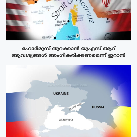
ഹോർമുസ് തുറക്കാൻ യുഎസ് ആറ്
ആവശ്യങ്ങൾ അംഗീകരിക്കണമെന്ന് ഇറാൻ