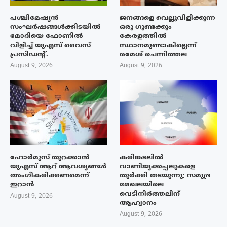
പശ്ചിമേഷ്യന്‍
ജനങ്ങളെ വെല്ലുവിളിക്കുന്ന
സംഘര്‍ഷങ്ങള്‍ക്കിടയിൽ
ഒരു ഗുണ്ടക്കും
മോദിയെ ഫോണില്‍
കേരളത്തിൽ
വിളിച്ച് യുഎസ് വൈസ്
സ്ഥാനമുണ്ടാകില്ലെന്ന്
പ്രസിഡന്റ്.
രമേശ് ചെന്നിത്തല
August 9, 2026
August 9, 2026
ഹോർമുസ് തുറക്കാൻ
കരിങ്കടലിൽ
യുഎസ് ആറ് ആവശ്യങ്ങൾ
വാണിജ്യക്കപ്പലുകളെ
അംഗീകരിക്കണമെന്ന്
തുർക്കി തടയുന്നു; സമുദ്ര
ഇറാൻ
മേഖലയിലെ
വെടിനിർത്തലിന്
August 9, 2026
ആഹ്വാനം
August 9, 2026