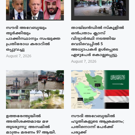
സൗദി അറേബ്യയും
തായ്‌ലൻഡിൽ സ്കൂളിൽ
തുർക്കിയും
ഒൻപതാം ക്ലാസ്
പാക്കിസ്ഥാനും സംയുക്ത
വിദ്യാർത്ഥി നടത്തിയ
പ്രതിരോധ കരാറിൽ
വെടിവെപ്പിൽ 5
ഒപ്പുവച്ചു
അധ്യാപകർ ഉൾപ്പെടെ
ഏഴുപേർ കൊല്ലപ്പെട്ടു.
August 7, 2026
August 7, 2026
ഉത്തരേന്ത്യയിൽ
സൗദി അറേബ്യയിൽ
അതിശക്തമായ മഴ
ഹൂതികളുടെ ആക്രമണം;
തുടരുന്നു; അസമിൽ
പതിനൊന്ന് പേർക്ക്
മാത്രം മരണം 97 ആയി.
പരുക്ക്