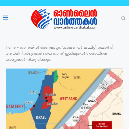
Home
»
ഗാസയിൽ ഭരണമാറ്റം; ‘നാഷണൽ കമ്മിറ്റി ഫോർ ദി
അഡ്മിനിസ്‌ട്രേഷൻ ഓഫ് ഗാസ’ ഇനിമുതൽ ഗാസയിലെ
കാര്യങ്ങൾ നിയന്ത്രിക്കും.