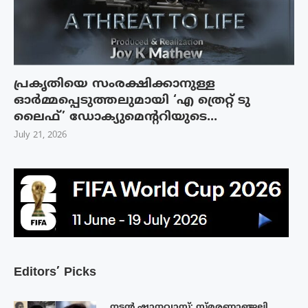
പ്രകൃതിയെ സംരക്ഷിക്കാനുള്ള
ഓർമ്മപ്പെടുത്തലുമായി ‘എ ത്രെറ്റ് ടു
ലൈഫ്’ ഡോക്യുമെന്ററിയുടെ...
July 21, 2026
Editors’ Picks
നടൻ ഷാനവാസ്: സ്മരണാഞ്ജലി