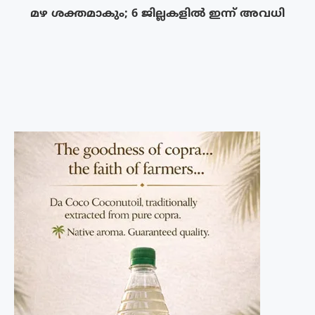
മഴ ശക്തമാകും; 6 ജില്ലകളിൽ ഇന്ന് അവധി