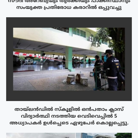
സൗദി അറേബ്യയും തുർക്കിയും പാക്കിസ്ഥാനും
സംയുക്ത പ്രതിരോധ കരാറിൽ ഒപ്പുവച്ചു
തായ്‌ലൻഡിൽ സ്കൂളിൽ ഒൻപതാം ക്ലാസ്
വിദ്യാർത്ഥി നടത്തിയ വെടിവെപ്പിൽ 5
അധ്യാപകർ ഉൾപ്പെടെ ഏഴുപേർ കൊല്ലപ്പെട്ടു.