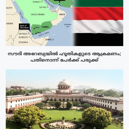
സൗദി അറേബ്യയിൽ ഹൂതികളുടെ ആക്രമണം;
പതിനൊന്ന് പേർക്ക് പരുക്ക്