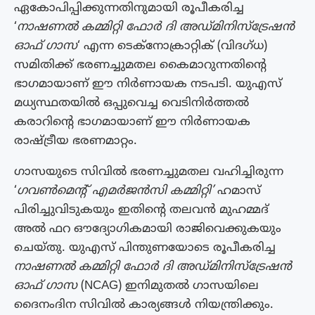
ഏകോപിപ്പിക്കുന്നതിനുമായി രൂപീകരിച്ച
‘
നാഷണൽ കമ്മിറ്റി ഫോർ ദി അഡ്‌മിനിസ്ട്രേഷൻ
ഓഫ് ഗാസ
‘ എന്ന ടെക്നോക്രാറ്റിക് (വിദഗ്‌ധ)
സമിതിക്ക് ഭരണച്ചുമതല കൈമാറുന്നതിൻ്റെ
ഭാഗമായാണ് ഈ നിർണായക നടപടി. യുഎസ്
മധ്യസ്ഥതയിൽ ഒപ്പുവെച്ച വെടിനിർത്തൽ
കരാറിന്റെ ഭാഗമായാണ് ഈ നിർണായക
രാഷ്ട്രീയ ഭരണമാറ്റം.
ഗാസയുടെ സിവിൽ ഭരണച്ചുമതല വഹിച്ചിരുന്ന
‘
ഗവൺമെന്റ് എമർജൻസി കമ്മിറ്റി’
ഹമാസ്
പിരിച്ചുവിടുകയും ഇതിന്റെ തലവൻ മുഹമ്മദ്
അൽ ഫറ ഔദ്യോഗികമായി രാജിവെക്കുകയും
ചെയ്തു. യുഎസ് പിന്തുണയോടെ രൂപീകരിച്ച
നാഷണൽ കമ്മിറ്റി ഫോർ ദി അഡ്മിനിസ്‌ട്രേഷൻ
ഓഫ് ഗാസ
(NCAG) ഇനിമുതൽ ഗാസയിലെ
ദൈനംദിന സിവിൽ കാര്യങ്ങൾ നിയന്ത്രിക്കും.