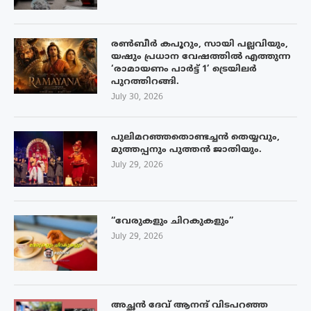
രൺബീർ കപൂറും, സായി പല്ലവിയും,
യഷും പ്രധാന വേഷത്തിൽ എത്തുന്ന
‘രാമായണം പാർട്ട് 1’ ട്രെയിലർ
പുറത്തിറങ്ങി.
July 30, 2026
പുലിമറഞ്ഞതൊണ്ടച്ചൻ തെയ്യവും,
മുത്തപ്പനും പുത്തൻ ജാതിയും.
July 29, 2026
“വേരുകളും ചിറകുകളും”
July 29, 2026
അച്ഛൻ ദേവ് ആനന്ദ് വിടപറഞ്ഞ