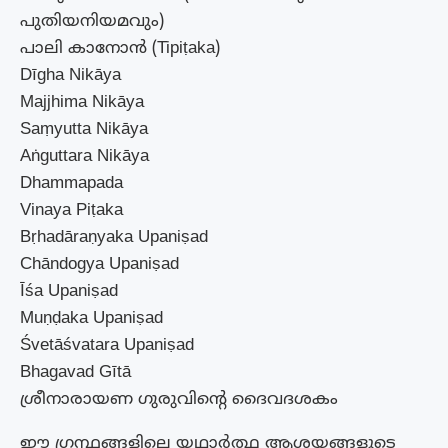
പുതിയനിയമവും)
പാലി കാനോൻ (Tipiṭaka)
Dīgha Nikāya
Majjhima Nikāya
Saṃyutta Nikāya
Aṅguttara Nikāya
Dhammapada
Vinaya Piṭaka
Bṛhadāraṇyaka Upaniṣad
Chāndogya Upaniṣad
Īśa Upaniṣad
Muṇḍaka Upaniṣad
Śvetāśvatara Upaniṣad
Bhagavad Gītā
ശ്രീനാരായണ ഗുരുവിന്റെ ദൈവദശകം
ഈ ഗ്രന്ഥങ്ങളിലെ യഥാർത്ഥ ആശയങ്ങളുടെ