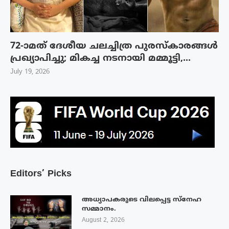
72-ാമത് ദേശീയ ചലച്ചിത്ര പുരസ്‌കാരങ്ങള്‍
പ്രഖ്യാപിച്ചു; മികച്ച നടനായി മമ്മൂട്ടി,...
July 19, 2026
Editors’ Picks
അധ്യാപകരുടെ വിലപ്പെട്ട സ്നേഹ
സമ്മാനം.
August 2, 2026