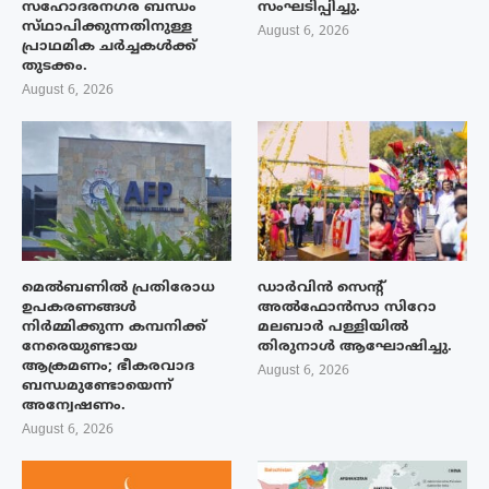
സഹോദരനഗര ബന്ധം
സംഘടിപ്പിച്ചു.
സ്‌ഥാപിക്കുന്നതിനുള്ള
August 6, 2026
പ്രാഥമിക ചർച്ചകൾക്ക്
തുടക്കം.
August 6, 2026
മെൽബണിൽ പ്രതിരോധ
ഡാർവിൻ സെന്റ്
ഉപകരണങ്ങൾ
അൽഫോൻസാ സിറോ
നിർമ്മിക്കുന്ന കമ്പനിക്ക്
മലബാർ പള്ളിയിൽ
നേരെയുണ്ടായ
തിരുനാൾ ആഘോഷിച്ചു.
ആക്രമണം; ഭീകരവാദ
August 6, 2026
ബന്ധമുണ്ടോയെന്ന്
അന്വേഷണം.
August 6, 2026