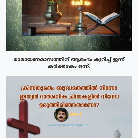
രാമായണമാസത്തിന് ആരംഭം കുറിച്ച് ഇന്ന്
കർക്കടകം ഒന്ന്.