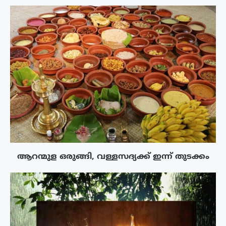
ആറന്മുള ഒരുങ്ങി, വള്ളസദ്യക്ക് ഇന്ന് തുടക്കം