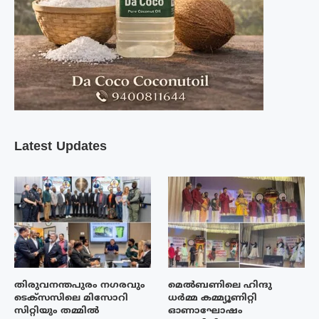
Latest Updates
തിരുവനന്തപുരം നഗരവും
മെൽബണിലെ ഹിന്ദു
ടെക്‌സസിലെ മിസോറി
ധർമ്മ കമ്മ്യൂണിറ്റി
സിറ്റിയും തമ്മിൽ
ഓണാഘോഷം