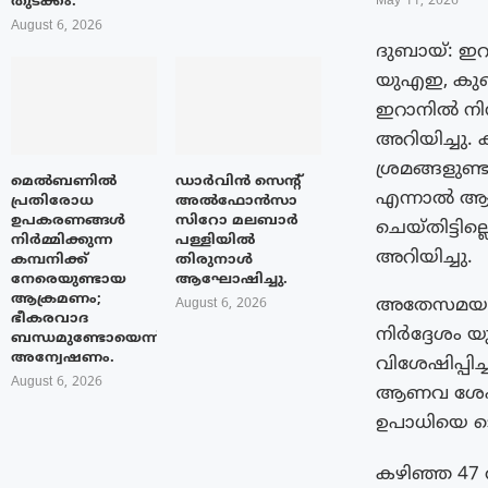
തുടക്കം.
May 11, 2026
August 6, 2026
ദുബായ്: ഇറ
യുഎഇ, കുവൈ
ഇറാനിൽ നിന
അറിയിച്ചു
ശ്രമങ്ങളുണ്
മെൽബണിൽ
ഡാർവിൻ സെന്റ്
എന്നാൽ ആ
പ്രതിരോധ
അൽഫോൻസാ
ഉപകരണങ്ങൾ
സിറോ മലബാർ
ചെയ്തിട്ടില
നിർമ്മിക്കുന്ന
പള്ളിയിൽ
അറിയിച്ചു.
കമ്പനിക്ക്
തിരുനാൾ
നേരെയുണ്ടായ
ആഘോഷിച്ചു.
ആക്രമണം;
അതേസമയം പ
August 6, 2026
ഭീകരവാദ
നിർദ്ദേശം യു
ബന്ധമുണ്ടോയെന്ന്
അന്വേഷണം.
വിശേഷിപ്പിച
August 6, 2026
ആണവ ശേഷി 
ഉപാധിയെ ട
കഴിഞ്ഞ 47