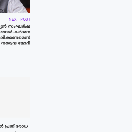
NEXT POST
ഷ്യൻ സംഘർഷ
നങ്ങൾ കർശന
ാലിക്കണമെന്ന്
നരേന്ദ്ര മോദി
 പ്രതിരോധ