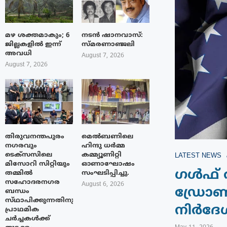
മഴ ശക്തമാകും; 6
നടൻ ഷാനവാസ്:
ജില്ലകളിൽ ഇന്ന്
സ്മരണാഞ്ജലി
അവധി
August 7, 2026
August 7, 2026
തിരുവനന്തപുരം
മെൽബണിലെ
നഗരവും
ഹിന്ദു ധർമ്മ
ടെക്‌സസിലെ
കമ്മ്യൂണിറ്റി
LATEST NEWS
മിസോറി സിറ്റിയും
ഓണാഘോഷം
ഗൾഫ് ര
തമ്മിൽ
സംഘടിപ്പിച്ചു.
സഹോദരനഗര
August 6, 2026
ഡ്രോൺ
ബന്ധം
സ്‌ഥാപിക്കുന്നതിനുള്ള
നിർദേശം
പ്രാഥമിക
ചർച്ചകൾക്ക്