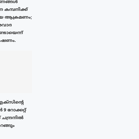
ണങ്ങൾ
്ന കമ്പനിക്ക്
ായ ആക്രമണം;
രവാദ
്ടോയെന്ന്
േഷണം.
എക്‌സിൻ്റെ
 റോക്കറ്റ്
് ചന്ദ്രനിൽ
ിറങ്ങും