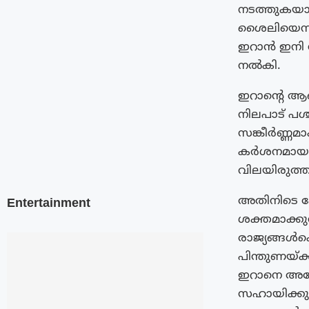
നടത്തുകയാ
ശൈലിയെന്നും
ഇറാൻ ഇനി നമ
നൽകി.
ഇറാന്‍റെ ആ
നിലപാട് പ
സങ്കീർണ്ണ
കർശനമായ നട
വിലയിരുത്തു
അതിനിടെ ഹ
Entertainment
ശക്തമാക്കുന
രാജ്യങ്ങൾക
പിന്തുണയ്ക്ക
ഇറാനെ അമേ
സഹായിക്കുന