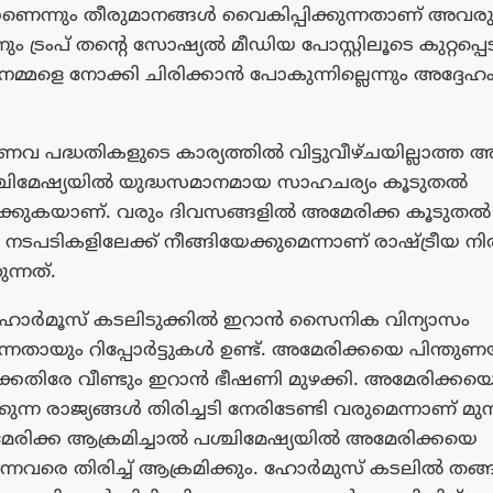
ണെന്നും തീരുമാനങ്ങൾ വൈകിപ്പിക്കുന്നതാണ് അവര
 ട്രംപ് തന്റെ സോഷ്യൽ മീഡിയ പോസ്റ്റിലൂടെ കുറ്റപ്പെട
്മളെ നോക്കി ചിരിക്കാൻ പോകുന്നില്ലെന്നും അദ്ദേഹം മു
ണവ പദ്ധതികളുടെ കാര്യത്തിൽ വിട്ടുവീഴ്ചയില്ലാത്ത 
ശ്ചിമേഷ്യയിൽ യുദ്ധസമാനമായ സാഹചര്യം കൂടുതൽ
മാക്കുകയാണ്. വരും ദിവസങ്ങളിൽ അമേരിക്ക കൂടുതൽ
പടികളിലേക്ക് നീങ്ങിയേക്കുമെന്നാണ് രാഷ്ട്രീയ ന
ന്നത്.
ോർമൂസ് കടലിടുക്കിൽ ഇറാൻ സൈനിക വിന്യാസം
്നതായും റിപ്പോർട്ടുകൾ ഉണ്ട്. അമേരിക്കയെ പിന്തുണയ്
്കെതിരേ വീണ്ടും ഇറാൻ ഭീഷണി മുഴക്കി. അമേരിക്കയ
ുന്ന രാജ്യങ്ങൾ തിരിച്ചടി നേരിടേണ്ടി വരുമെന്നാണ് മുന്ന
രിക്ക ആക്രമിച്ചാൽ പശ്ചിമേഷ്യയിൽ അമേരിക്കയെ
്നവരെ തിരിച്ച് ആക്രമിക്കും. ഹോർമുസ് കടലിൽ തങ്