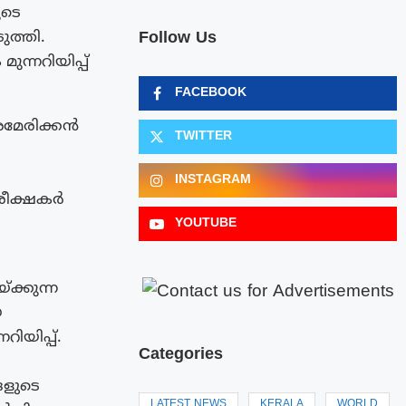
ുടെ
Follow Us
ുത്തി.
ന്നറിയിപ്പ്
FACEBOOK
അമേരിക്കൻ
TWITTER
INSTAGRAM
ിരീക്ഷകർ
YOUTUBE
ക്കുന്ന
െ
റിയിപ്പ്.
Categories
ങളുടെ
LATEST NEWS
KERALA
WORLD