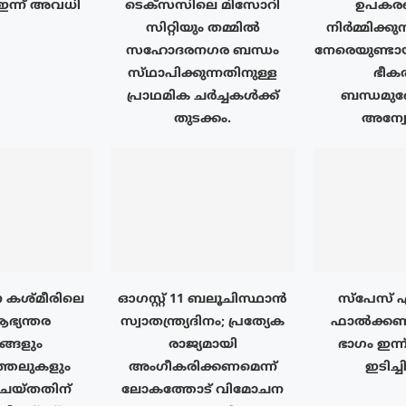
ഇന്ന് അവധി
ടെക്‌സസിലെ മിസോറി
ഉപകര
സിറ്റിയും തമ്മിൽ
നിർമ്മിക്കുന
സഹോദരനഗര ബന്ധം
നേരെയുണ്ട
സ്‌ഥാപിക്കുന്നതിനുള്ള
ഭീക
പ്രാഥമിക ചർച്ചകൾക്ക്
ബന്ധമുണ
തുടക്കം.
അന്വ
 കശ്മീരിലെ
ഓഗസ്റ്റ് 11 ബലൂചിസ്ഥാൻ
സ്‌പേസ് 
ഭ്യന്തര
സ്വാതന്ത്ര്യദിനം; പ്രത്യേക
ഫാൽക്കൺ 9
ങ്ങളും
രാജ്യമായി
ഭാഗം ഇന്ന
ത്തലുകളും
അംഗീകരിക്കണമെന്ന്
ഇടിച്ച
് ചെയ്തതിന്
ലോകത്തോട് വിമോചന