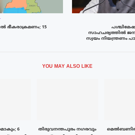
T
ിൽ ഭീകരാക്രമണം; 15
പശ്ചിമേ
സാഹചര്യത്തിൽ ജ
സ്വയം നിയന്ത്രണം പ
YOU MAY ALSO LIKE
മാകും; 6
തിരുവനന്തപുരം നഗരവും
മെൽബണിൽ