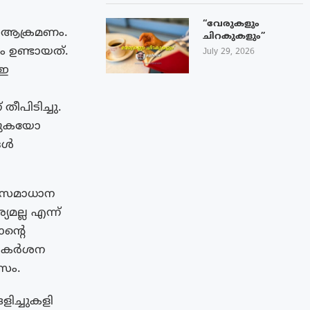
“വേരുകളും
ോൺ ആക്രമണം.
ചിറകുകളും”
 ഉണ്ടായത്.
July 29, 2026
എഇ
ീപിടിച്ചു.
്കുകയോ
്ങൾ
യ സമാധാന
യമല്ല എന്ന്
ന്‍റെ
െ കർശന
സം.
ിച്ചുകളി