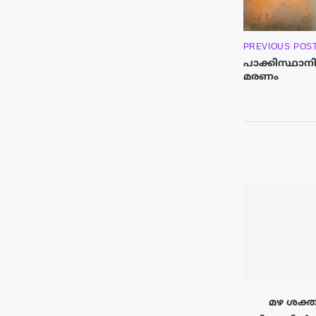
PREVIOUS POS
പാക്കിസ്ഥാന
മരണം
മഴ ശക്ത