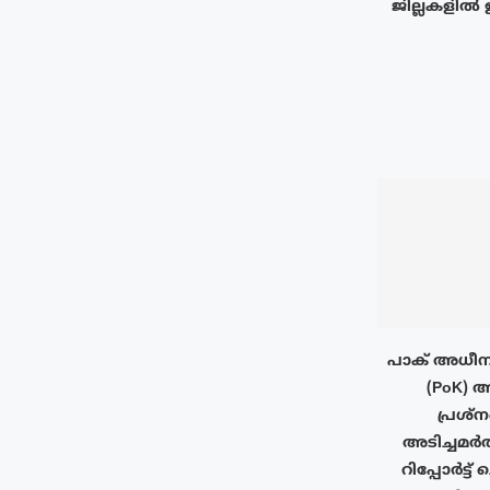
ജില്ലകളിൽ 
പാക് അധീന
(PoK) ആ
പ്രശ്ന
അടിച്ചമർ
റിപ്പോർട്ട