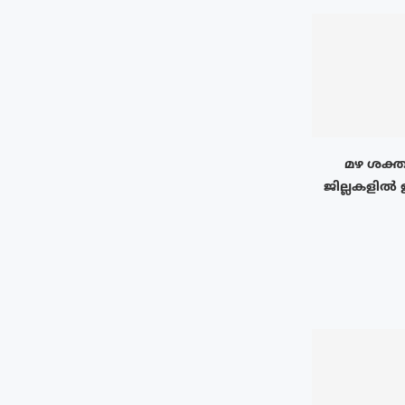
മഴ ശക്ത
ജില്ലകളിൽ 