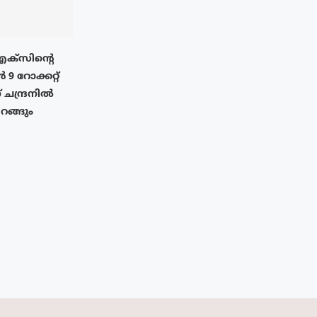
എക്‌സിൻ്റെ
 റോക്കറ്റ്
് ചന്ദ്രനിൽ
ിറങ്ങും