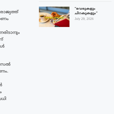
“വേരുകളും
ാജ്യത്ത്
ചിറകുകളും”
്രണം
July 29, 2026
േരിടാനും
ണ്
ങൾ
ഡീസൽ
തണം.
ൾ
ം
വധി