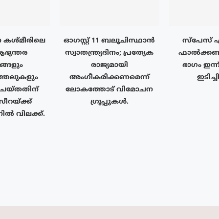
 കശ്മീരിലെ
ഓഗസ്റ്റ് 11 ബലൂചിസ്ഥാൻ
സ്‌പേസ് 
ഭ്യന്തര
സ്വാതന്ത്ര്യദിനം; പ്രത്യേക
ഫാൽക്കൺ 9
ങ്ങളും
രാജ്യമായി
ഭാഗം ഇന്ന
ത്തലുകളും
അംഗീകരിക്കണമെന്ന്
ഇടിച്ച
് ചെയ്തതിന്
ലോകത്തോട് വിമോചന
യ്‌ക്ക്
ഗ്രൂപ്പുകൾ.
ിൽ വിലക്ക്.