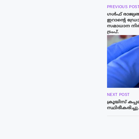
PREVIOUS POS
ഗൾഫ് രാജ്യങ്
ഇറാന്റെ ഡ്ര
സമാധാന നിർദേ
ട്രംപ്.
NEXT POST
ക്രൂയിസ് കപ
സ്ഥിരീകരിച്ചു.