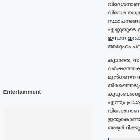
വിദേശനാണ്യ
വിദേശ യാത്ര
സ്ഥാപനങ്ങൾ 
എണ്ണയുടെ 
ഇന്ധന ഇറക്
അദ്ദേഹം പറ
കൂടാതെ, സാമ
വർഷത്തേക്ക
മുൻഗണന ന
തിരഞ്ഞെടുക
Entertainment
കുടുംബങ്ങ
എന്നും പ്രധാ
വിദേശനാണ്യ
ഇതുകൊണ്ടാണ
അഭ്യർഥിക്കുന