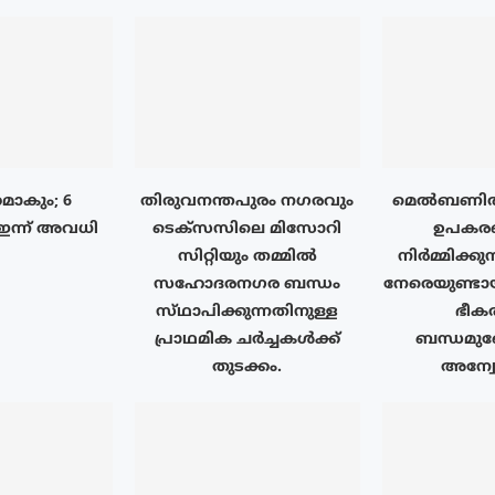
മാകും; 6
തിരുവനന്തപുരം നഗരവും
മെൽബണിൽ
ഇന്ന് അവധി
ടെക്‌സസിലെ മിസോറി
ഉപകര
സിറ്റിയും തമ്മിൽ
നിർമ്മിക്കുന
സഹോദരനഗര ബന്ധം
നേരെയുണ്ട
സ്‌ഥാപിക്കുന്നതിനുള്ള
ഭീക
പ്രാഥമിക ചർച്ചകൾക്ക്
ബന്ധമുണ
തുടക്കം.
അന്വ