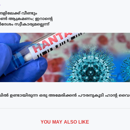
T
ങളിലേക്ക് വീണ്ടും
ോൺ ആക്രമണം; ഇറാന്‍റെ
ശം സ്വീകാര്യമല്ലെന്ന്
്പലിൽ ഉണ്ടായിരുന്ന ഒരു അമേരിക്കൻ പൗരനുകൂടി ഹാൻ്റ വൈ
YOU MAY ALSO LIKE