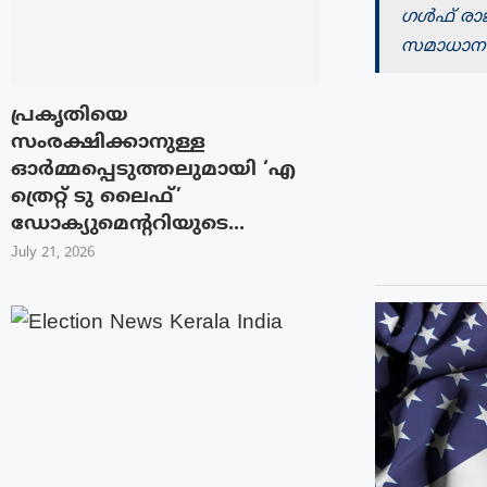
ഗൾഫ് രാജ
സമാധാന നി
പ്രകൃതിയെ
സംരക്ഷിക്കാനുള്ള
ഓർമ്മപ്പെടുത്തലുമായി ‘എ
ത്രെറ്റ് ടു ലൈഫ്’
ഡോക്യുമെന്ററിയുടെ...
July 21, 2026