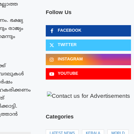
ല്ലാത്ത
Follow Us
ം. ഭക്ഷ്യ
ം രാജ്യം
FACEBOOK
ന്നും
TWITTER
INSTAGRAM
്ക്
 ബദലുകൾ
YOUTUBE
 വർഷം
സഹകരിക്കണം
ത്
ാട്ടി.
ുത്താൻ
Categories
LATEST NEWS
KERALA
WORLD