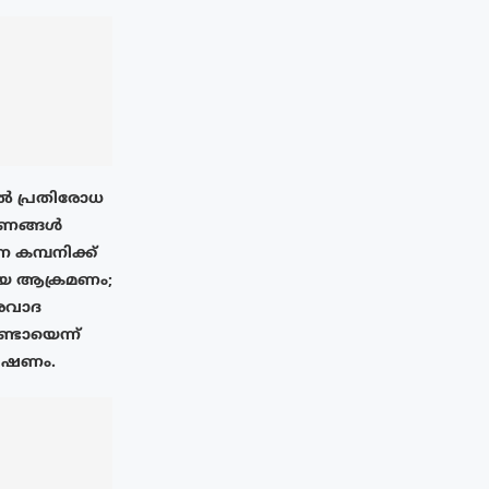
 പ്രതിരോധ
ണങ്ങൾ
്ന കമ്പനിക്ക്
ായ ആക്രമണം;
രവാദ
്ടോയെന്ന്
േഷണം.