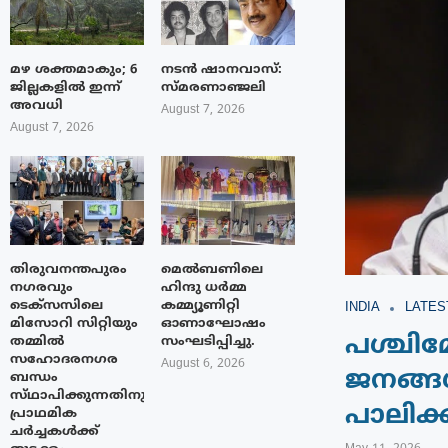
മഴ ശക്തമാകും; 6
നടൻ ഷാനവാസ്:
ജില്ലകളിൽ ഇന്ന്
സ്മരണാഞ്ജലി
അവധി
August 7, 2026
August 7, 2026
തിരുവനന്തപുരം
മെൽബണിലെ
നഗരവും
ഹിന്ദു ധർമ്മ
ടെക്‌സസിലെ
കമ്മ്യൂണിറ്റി
INDIA
LATES
മിസോറി സിറ്റിയും
ഓണാഘോഷം
പശ്ചി
തമ്മിൽ
സംഘടിപ്പിച്ചു.
സഹോദരനഗര
August 6, 2026
ജനങ്ങ
ബന്ധം
സ്‌ഥാപിക്കുന്നതിനുള്ള
പാലിക്
പ്രാഥമിക
ചർച്ചകൾക്ക്