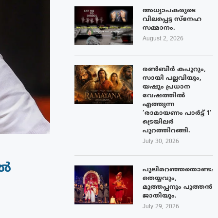
അധ്യാപകരുടെ
വിലപ്പെട്ട സ്നേഹ
സമ്മാനം.
August 2, 2026
രൺബീർ കപൂറും,
സായി പല്ലവിയും,
യഷും പ്രധാന
വേഷത്തിൽ
എത്തുന്ന
‘രാമായണം പാർട്ട് 1’
ട്രെയിലർ
പുറത്തിറങ്ങി.
July 30, 2026
ിൽ
പുലിമറഞ്ഞതൊണ്ടച്
തെയ്യവും,
മുത്തപ്പനും പുത്തൻ
ജാതിയും.
July 29, 2026