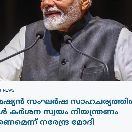
T NEWS
മേഷ്യൻ സംഘർഷ സാഹചര്യത്ത
ൾ കർശന സ്വയം നിയന്ത്രണം
കണമെന്ന് നരേന്ദ്ര മോദി