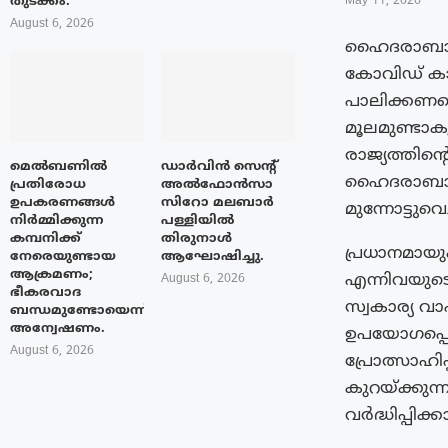
തുടക്കം.
May 11, 2026
August 6, 2026
ഹൈദരാബാദ്:
കോവിഡ് കാ
പാലിക്കണമെന്
മൂലമുണ്ടാക
രാജ്യത്തിന്റ
മെൽബണിൽ
ഡാർവിൻ സെന്റ്
ഹൈദരാബാദി
പ്രതിരോധ
അൽഫോൻസാ
ഉപകരണങ്ങൾ
സിറോ മലബാർ
മുന്നോട്ടുവെച
നിർമ്മിക്കുന്ന
പള്ളിയിൽ
കമ്പനിക്ക്
തിരുനാൾ
പ്രധാനമായ
നേരെയുണ്ടായ
ആഘോഷിച്ചു.
ആക്രമണം;
എന്നിവയുട
August 6, 2026
ഭീകരവാദ
സ്വകാര്യ വ
ബന്ധമുണ്ടോയെന്ന്
അന്വേഷണം.
ഉപയോഗപ്പെ
August 6, 2026
പ്രോത്സാഹിപ
കുറയ്ക്കുന
വർദ്ധിപ്പിക്