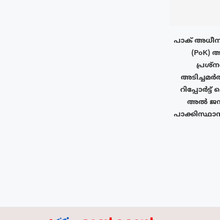
പാക് അധീന
(PoK) ആ
പ്രശ്ന
അടിച്ചമർ
റിപ്പോർട്ട
അൽ ജസീറ
പാക്കിസ്ഥാന