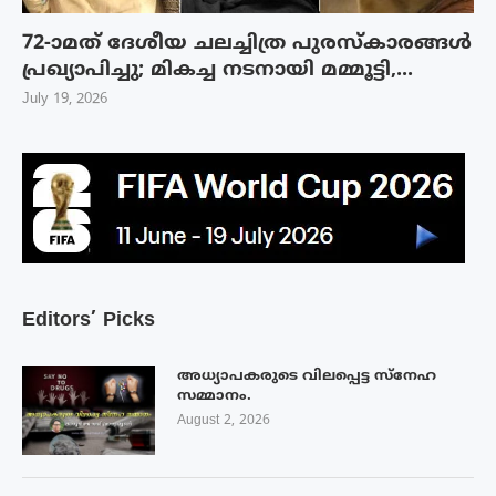
72-ാമത് ദേശീയ ചലച്ചിത്ര പുരസ്‌കാരങ്ങള്‍
പ്രഖ്യാപിച്ചു; മികച്ച നടനായി മമ്മൂട്ടി,...
July 19, 2026
Editors’ Picks
അധ്യാപകരുടെ വിലപ്പെട്ട സ്നേഹ
സമ്മാനം.
August 2, 2026