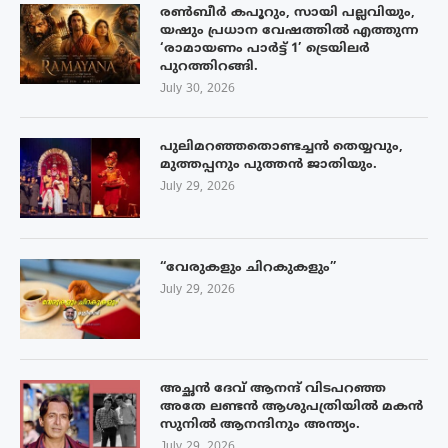
രൺബീർ കപൂറും, സായി പല്ലവിയും,
യഷും പ്രധാന വേഷത്തിൽ എത്തുന്ന
‘രാമായണം പാർട്ട് 1’ ട്രെയിലർ
പുറത്തിറങ്ങി.
July 30, 2026
പുലിമറഞ്ഞതൊണ്ടച്ചൻ തെയ്യവും,
മുത്തപ്പനും പുത്തൻ ജാതിയും.
July 29, 2026
“വേരുകളും ചിറകുകളും”
July 29, 2026
അച്ഛൻ ദേവ് ആനന്ദ് വിടപറഞ്ഞ
അതേ ലണ്ടൻ ആശുപത്രിയിൽ മകൻ
സുനിൽ ആനന്ദിനും അന്ത്യം.
July 29, 2026