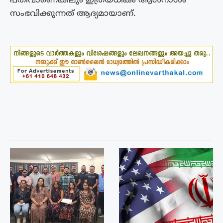
പതിവാണെങ്കിലും ഇത്രയധികം ആൾനാശം
സംഭവിക്കുന്നത് ആദ്യമായാണ്.