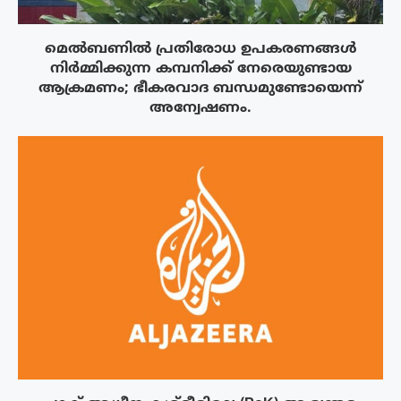
മെൽബണിൽ പ്രതിരോധ ഉപകരണങ്ങൾ
നിർമ്മിക്കുന്ന കമ്പനിക്ക് നേരെയുണ്ടായ
ആക്രമണം; ഭീകരവാദ ബന്ധമുണ്ടോയെന്ന്
അന്വേഷണം.