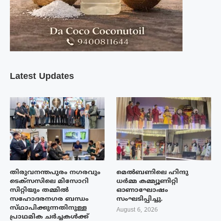
Latest Updates
തിരുവനന്തപുരം നഗരവും
മെൽബണിലെ ഹിന്ദു
ടെക്‌സസിലെ മിസോറി
ധർമ്മ കമ്മ്യൂണിറ്റി
സിറ്റിയും തമ്മിൽ
ഓണാഘോഷം
സഹോദരനഗര ബന്ധം
സംഘടിപ്പിച്ചു.
സ്‌ഥാപിക്കുന്നതിനുള്ള
August 6, 2026
പ്രാഥമിക ചർച്ചകൾക്ക്