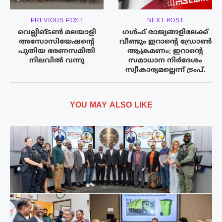
PREVIOUS POST
NEXT POST
വെല്ലിങ്ടൺ മലയാളി
ഗൾഫ് രാജ്യങ്ങളിലേക്ക്
അസോസിയേഷന്റെ
വീണ്ടും ഇറാന്റെ ഡ്രോൺ
പുതിയ ഭരണസമിതി
ആക്രമണം; ഇറാന്‍റെ
നിലവിൽ വന്നു
സമാധാന നിർദേശം
സ്വീകാര്യമല്ലെന്ന് ട്രംപ്.
YOU MAY ALSO LIKE