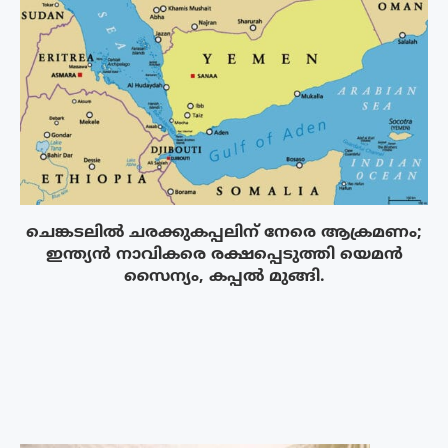
ചെങ്കടലിൽ ചരക്കുകപ്പലിന് നേരെ ആക്രമണം;
ഇന്ത്യൻ നാവികരെ രക്ഷപ്പെടുത്തി യെമൻ
സൈന്യം, കപ്പൽ മുങ്ങി.