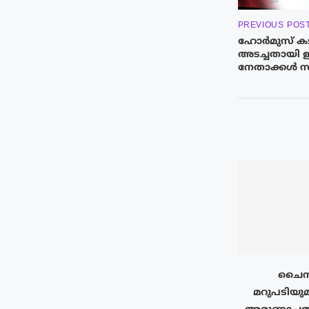
PREVIOUS POS
ഹോർമുസ് കടലി
അടച്ചതായി 
നേതാക്കള്‍ സ്
ചൈനയ
മറുപടിയുമാ