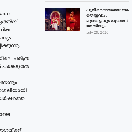
പുലിമറഞ്ഞതൊണ്ടച്
 യോഗ
തെയ്യവും,
മുത്തപ്പനും പുത്തൻ
ത്തിന്
ജാതിയും.
ഗിക
July 29, 2026
ഗ്യം
്കുന്നു.
ിലെ ചരിത്ര
 പങ്കെടുത്ത
െന്നും
ിതശൈലിയായി
 വർഷത്തെ
പോലെ
ോഗയ്ക്ക്