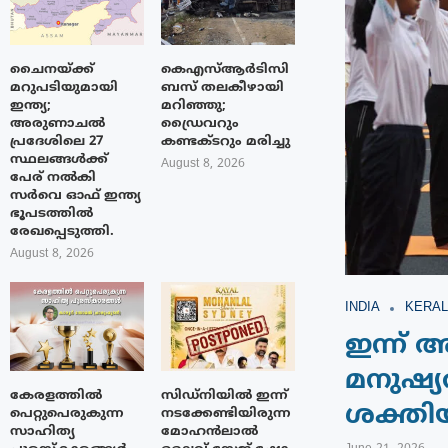
ചൈനയ്ക്ക്
കെഎസ്ആർടിസി
മറുപടിയുമായി
ബസ് തലകീഴായി
ഇന്ത്യ;
മറിഞ്ഞു;
അരുണാചൽ
ഡ്രൈവറും
പ്രദേശിലെ 27
കണ്ടക്ടറും മരിച്ചു
സ്ഥലങ്ങൾക്ക്
August 8, 2026
പേര് നൽകി
സർവെ ഓഫ് ഇന്ത്യ
ഭൂപടത്തിൽ
രേഖപ്പെടുത്തി.
August 8, 2026
INDIA
KERAL
ഇന്ന് 
മനുഷ്യര
കേരളത്തിൽ
സിഡ്നിയിൽ ഇന്ന്
ശക്തി
പെറ്റുപെരുകുന്ന
നടക്കേണ്ടിയിരുന്ന
സാഹിത്യ
മോഹൻലാൽ