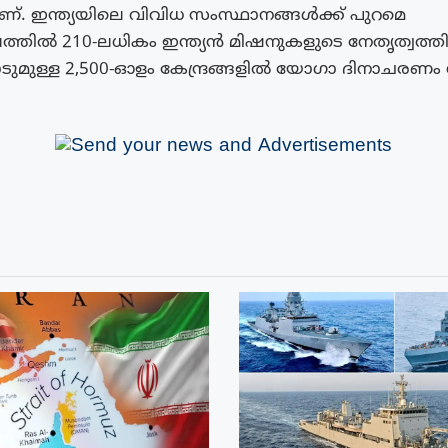
്. ഇന്ത്യയിലെ വിവിധ സംസ്ഥാനങ്ങൾക്ക് പുറമെ
ിൽ 210-ലധികം ഇന്ത്യൻ മിഷനുകളുടെ നേതൃത്വത്ത
ുമുള്ള 2,500-ഓളം കേന്ദ്രങ്ങളിൽ യോഗാ ദിനാചരണം ന