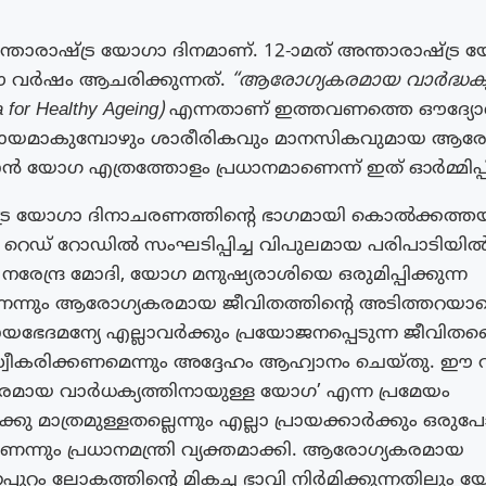
താരാഷ്ട്ര യോഗാ ദിനമാണ്. 12-ാമത് അന്താരാഷ്ട്ര
 വർഷം ആചരിക്കുന്നത്.
“ആരോഗ്യകരമായ വാർദ്ധക്യ
or Healthy Ageing)
എന്നതാണ് ഇത്തവണത്തെ ഔദ്യോ
പ്രായമാകുമ്പോഴും ശാരീരികവും മാനസികവുമായ ആരോ
ൻ യോഗ എത്രത്തോളം പ്രധാനമാണെന്ന് ഇത് ഓർമ്മിപ്പിക
ട്ര യോഗാ ദിനാചരണത്തിൻ്റെ ഭാഗമായി കൊൽക്കത്തയ
യ റെഡ് റോഡിൽ സംഘടിപ്പിച്ച വിപുലമായ പരിപാടിയിൽ
രി നരേന്ദ്ര മോദി, യോഗ മനുഷ്യരാശിയെ ഒരുമിപ്പിക്കുന്ന
ന്നും ആരോഗ്യകരമായ ജീവിതത്തിന്റെ അടിത്തറയാണ
രായഭേദമന്യേ എല്ലാവർക്കും പ്രയോജനപ്പെടുന്ന ജീവ
ീകരിക്കണമെന്നും അദ്ദേഹം ആഹ്വാനം ചെയ്‌തു. ഈ
മായ വാർധക്യത്തിനായുള്ള യോഗ’ എന്ന പ്രമേയം
്കു മാത്രമുള്ളതല്ലെന്നും എല്ലാ പ്രായക്കാർക്കും ഒരു
െന്നും പ്രധാനമന്ത്രി വ്യക്തമാക്കി. ആരോഗ്യകരമായ
്പുറം ലോകത്തിൻ്റെ മികച്ച ഭാവി നിർമിക്കുന്നതിലും യ