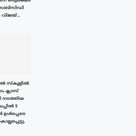
ന് ഒരുലക്ഷം
 സബ്സിഡി
വിജയ്...
ിൽ സ്കൂളിൽ
 ക്ലാസ്
ഥി നടത്തിയ
പ്പിൽ 5
 ഉൾപ്പെടെ
്ലപ്പെട്ടു.