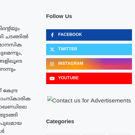
Follow Us
ന്റെയും
FACEBOOK
രി ചടങ്ങില്‍
ം മാനസിക
TWITTER
മെന്നും,
ങളിലൂടെ
INSTAGRAM
െന്നും
YOUTUBE
കേന്ദ്ര
 സാംസ്കാരിക
തരാഖണ്ഡിലെ
ുടങ്ങി
Categories
 വിപുലമായ
കൾ