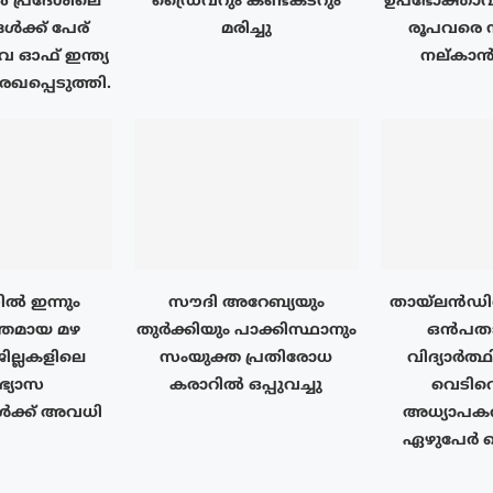
പ്രദേശിലെ
ഡ്രൈവറും കണ്ടക്ടറും
ഉപഭോക്താവി
ൾക്ക് പേര്
മരിച്ചു
രൂപവരെ
ഓഫ് ഇന്ത്യ
നല്കാൻ 
ഖപ്പെടുത്തി.
ൽ ഇന്നും
സൗദി അറേബ്യയും
തായ്‌ലൻഡ
തമായ മഴ
തുർക്കിയും പാക്കിസ്ഥാനും
ഒൻപതാം
ജില്ലകളിലെ
സംയുക്ത പ്രതിരോധ
വിദ്യാർത്
ാഭ്യാസ
കരാറിൽ ഒപ്പുവച്ചു
വെടിവെ
ൾക്ക് അവധി
അധ്യാപകർ
ഏഴുപേർ കൊല