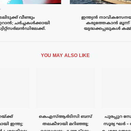
T
ടുക്ക് വീണ്ടും
ഇന്ത്യൻ നാവികസേനയ്
ഇറാൻ; ചർച്ചകൾക്കായി
കരുത്തേകാന്‍ മൂന്
വിറ്റ്‌സർലൻഡിലേക്ക്.
യുദ്ധക്കപ്പലുകള്‍ കമ
YOU MAY ALSO LIKE
്ക്ക്
കെഎസ്ആർടിസി ബസ്
പുരപ്പുറ 
യി ഇന്ത്യ;
തലകീഴായി മറിഞ്ഞു;
സൂര്യ ഘർ – 