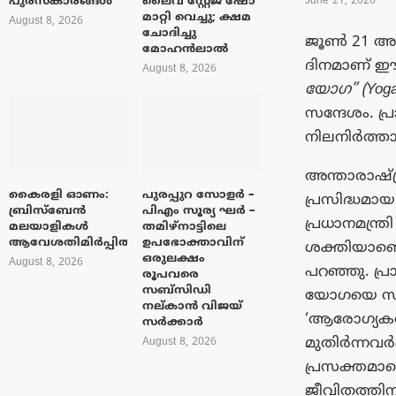
പുരസ്‌കാരങ്ങൾ
ലൈവ് സ്റ്റേജ് ഷോ
June 21, 2026
മാറ്റി വെച്ചു; ക്ഷമ
August 8, 2026
ചോദിച്ചു
ജൂൺ 21 അന്
മോഹൻലാൽ
ദിനമാണ് ഈ
August 8, 2026
യോഗ” (Yoga f
സന്ദേശം. 
നിലനിർത്താ
അന്താരാഷ്
കൈരളി ഓണം:
പുരപ്പുറ സോളർ –
പ്രസിദ്ധമാ
ബ്രിസ്ബേൻ
പിഎം സൂര്യ ഘർ –
പ്രധാനമന്ത്
മലയാളികൾ
തമിഴ്നാട്ടിലെ
ആവേശതിമിർപ്പിൽ
ഉപഭോക്താവിന്
ശക്തിയാണെ
ഒരുലക്ഷം
August 8, 2026
പറഞ്ഞു. പ്
രൂപവരെ
സബ്സിഡി
യോഗയെ സ്വ
നല്കാൻ വിജയ്
‘ആരോഗ്യകര
സർക്കാർ
മുതിർന്നവർക
August 8, 2026
പ്രസക്തമാണ
ജീവിതത്തിനപ