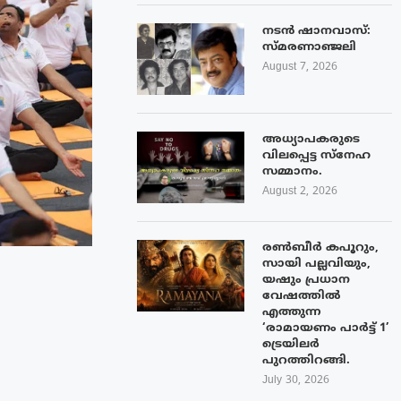
നടൻ ഷാനവാസ്:
സ്മരണാഞ്ജലി
August 7, 2026
അധ്യാപകരുടെ
വിലപ്പെട്ട സ്നേഹ
സമ്മാനം.
August 2, 2026
രൺബീർ കപൂറും,
സായി പല്ലവിയും,
യഷും പ്രധാന
വേഷത്തിൽ
എത്തുന്ന
‘രാമായണം പാർട്ട് 1’
ട്രെയിലർ
പുറത്തിറങ്ങി.
July 30, 2026