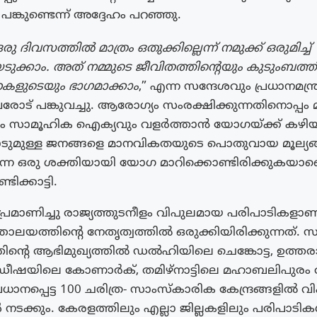
്കുണ്ടെന്ന് അദ്ദേഹം പറഞ്ഞു.
ദിവസത്തില്‍ മാത്രം ഒതുക്കില്ലെന്ന് നമുക്ക് ഒരുമിച്ച്
ടുക്കാം. അത് നമ്മുടെ ജീവിതത്തിന്റെയും കുടുംബത്തി
കളുടെയും ഭാഗമാക്കാം
,” എന്ന സന്ദേശവും പ്രധാനമന്ത്
വരോട് പങ്കുവച്ചു. ആരോഗ്യം സംരക്ഷിക്കുന്നതിനൊപ്പ
സാമൂഹിക ഐക്യവും വളര്‍ത്താന്‍ യോഗയ്‌ക്ക് കഴിയു
ടുമുള്ള ജനങ്ങളെ മാനവികതയുടെ പൊതുവായ മൂല്യങ്
്കുന്ന ഒരു ശക്തിയായി യോഗ മാറിക്കൊണ്ടിരിക്കുകയാണ
ടിക്കാട്ടി.
രമാണിച്ചു രാജ്യത്തുടനീളം വിപുലമായ പരിപാടികളാണ് 
്രാലയത്തിന്റെ നേതൃത്വത്തിൽ ഒരുക്കിയിരിക്കുന്നത്.
്തിന്റെ ആഭിമുഖ്യത്തിൽ ഡൽഹിയിലെ ചെങ്കോട്ട, ഉത്
ഒഡീഷയിലെ കോണാർക്, തമിഴ്നാട്ടിലെ മഹാബലിപുരം ത
്രധാനപ്പെട്ട 100 ചരിത്ര- സാംസ്കാരിക കേന്ദ്രങ്ങളിൽ
നടക്കും. കേരളത്തിലും എല്ലാ ജില്ലകളിലും പരിപാടി