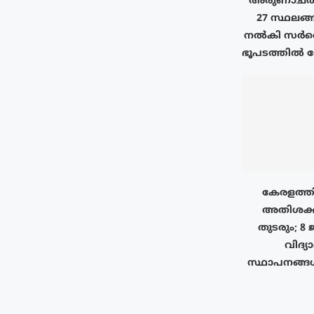
അരുണാചൽ 
27 സ്ഥലങ്ങ
നൽകി സർവെ 
ഭൂപടത്തിൽ രേ
കേരളത്തി
അതിശക്
തുടരും; 8 
വിദ്യ
സ്ഥാപനങ്ങ