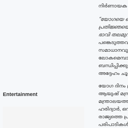
നിർണായക പങ
”യോഗയെ ഒരു 
പ്രതിജ്ഞയെ
ഭാവി തലമുറ
പങ്കെടുത്ത
സമാധാനവും 
ലോകമെമ്പാ
ബന്ധിപ്പിക
അദ്ദേഹം ചൂണ്
യോഗ ദിനം പ്
ആയുഷ് മന്ത
Entertainment
മന്ത്രാലയത
ഹരിദ്വാർ, 
രാജ്യത്തെ പ
പരിപാടികൾ 