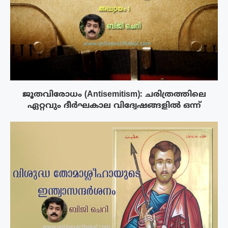
ജൂതവിരോധം (Antisemitism): ചരിത്രത്തിലെ
ഏറ്റവും ദീർഘകാല വിദ്വേഷങ്ങളിൽ ഒന്ന്