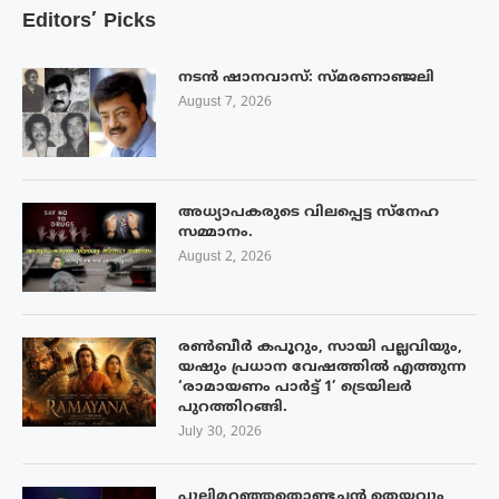
Editors’ Picks
നടൻ ഷാനവാസ്: സ്മരണാഞ്ജലി
August 7, 2026
അധ്യാപകരുടെ വിലപ്പെട്ട സ്നേഹ
സമ്മാനം.
August 2, 2026
രൺബീർ കപൂറും, സായി പല്ലവിയും,
യഷും പ്രധാന വേഷത്തിൽ എത്തുന്ന
‘രാമായണം പാർട്ട് 1’ ട്രെയിലർ
പുറത്തിറങ്ങി.
July 30, 2026
പുലിമറഞ്ഞതൊണ്ടച്ചൻ തെയ്യവും,