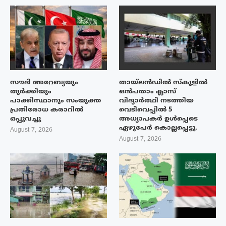
സൗദി അറേബ്യയും
തായ്‌ലൻഡിൽ സ്കൂളിൽ
തുർക്കിയും
ഒൻപതാം ക്ലാസ്
പാക്കിസ്ഥാനും സംയുക്ത
വിദ്യാർത്ഥി നടത്തിയ
പ്രതിരോധ കരാറിൽ
വെടിവെപ്പിൽ 5
ഒപ്പുവച്ചു
അധ്യാപകർ ഉൾപ്പെടെ
ഏഴുപേർ കൊല്ലപ്പെട്ടു.
August 7, 2026
August 7, 2026