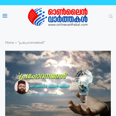
Home
»
“പ്രചോദനങ്ങൾ”