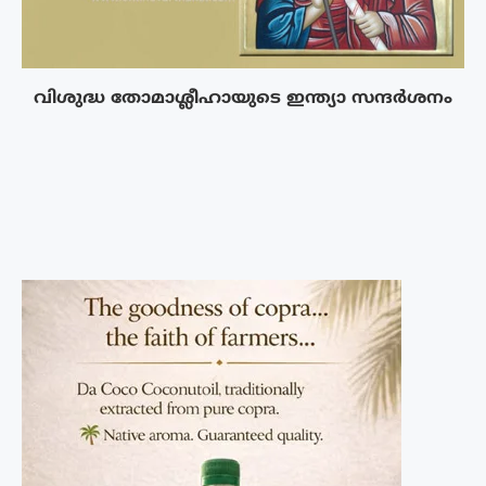
വിശുദ്ധ തോമാശ്ലീഹായുടെ ഇന്ത്യാ സന്ദർശനം