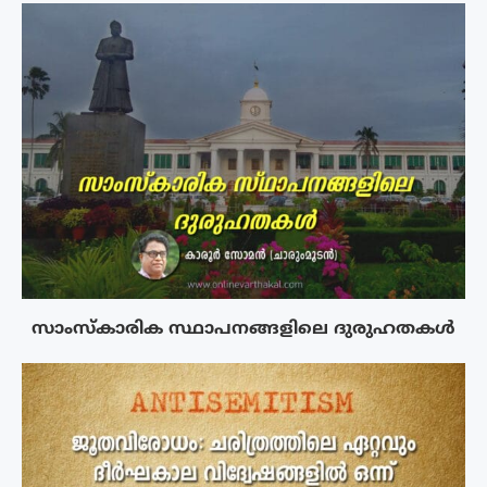
സാംസ്‌കാരിക സ്ഥാപനങ്ങളിലെ ദുരുഹതകൾ