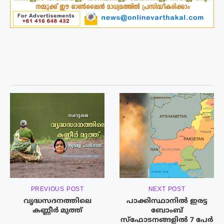
PREVIOUS POST
NEXT POST
വൃദ്ധസദനത്തിലെ
പാക്കിസ്ഥാനിൽ ഇരട്ട
കണ്ണീർ മുത്ത്
ബോംബ്
സ്ഫോടനങ്ങളിൽ 7 പേർ