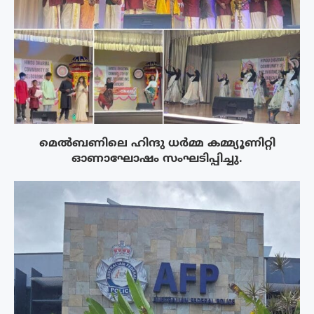
മെൽബണിലെ ഹിന്ദു ധർമ്മ കമ്മ്യൂണിറ്റി
ഓണാഘോഷം സംഘടിപ്പിച്ചു.