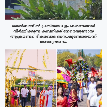
മെൽബണിൽ പ്രതിരോധ ഉപകരണങ്ങൾ
നിർമ്മിക്കുന്ന കമ്പനിക്ക് നേരെയുണ്ടായ
ആക്രമണം; ഭീകരവാദ ബന്ധമുണ്ടോയെന്ന്
അന്വേഷണം.