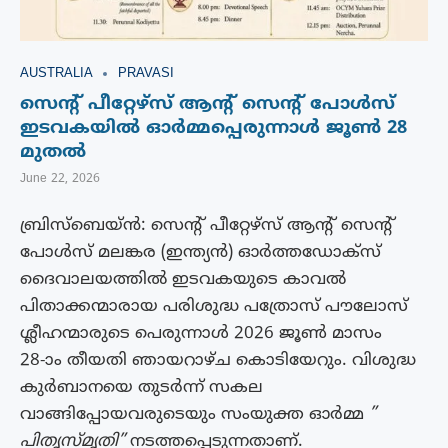
AUSTRALIA
PRAVASI
സെൻ്റ് പീറ്റേഴ്‌സ് ആൻ്റ് സെൻ്റ് പോൾസ്
ഇടവകയിൽ ഓർമ്മപ്പെരുന്നാൾ ജൂൺ 28
മുതൽ
June 22, 2026
ബ്രിസ്ബെയ്ൻ: സെൻ്റ് പീറ്റേഴ്‌സ് ആൻ്റ് സെൻ്റ്
പോൾസ് മലങ്കര (ഇന്ത്യൻ) ഓർത്തഡോക്‌സ്
ദൈവാലയത്തിൽ ഇടവകയുടെ കാവൽ
പിതാക്കന്മാരായ പരിശുദ്ധ പത്രോസ് പൗലോസ്
ശ്ലീഹന്മാരുടെ പെരുന്നാൾ 2026 ജൂൺ മാസം
28-ാം തീയതി ഞായറാഴ്ച കൊടിയേറും. വിശുദ്ധ
കുർബാനയെ തുടർന്ന് സകല
വാങ്ങിപ്പോയവരുടെയും സംയുക്ത ഓർമ്മ
”
പിതൃസ്മൃതി”
നടത്തപ്പെടുന്നതാണ്.