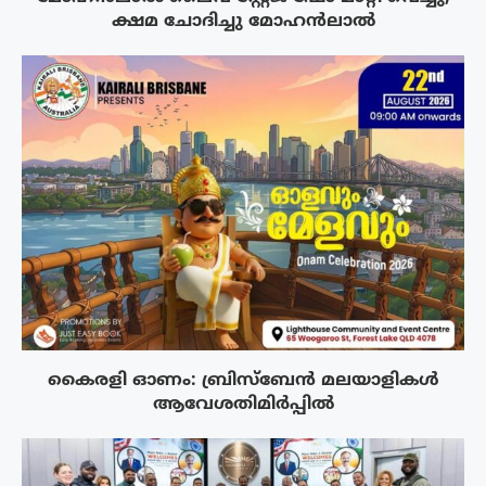
ക്ഷമ ചോദിച്ചു മോഹൻലാൽ
കൈരളി ഓണം: ബ്രിസ്ബേൻ മലയാളികൾ
ആവേശതിമിർപ്പിൽ