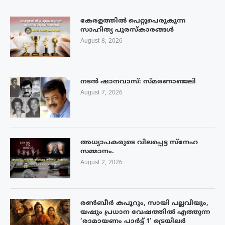
കേരളത്തിൽ പെറ്റുപെരുകുന്ന
സാഹിത്യ പുരസ്‌കാരങ്ങൾ
August 8, 2026
നടൻ ഷാനവാസ്: സ്മരണാഞ്ജലി
August 7, 2026
അധ്യാപകരുടെ വിലപ്പെട്ട സ്നേഹ
സമ്മാനം.
August 2, 2026
രൺബീർ കപൂറും, സായി പല്ലവിയും,
യഷും പ്രധാന വേഷത്തിൽ എത്തുന്ന
‘രാമായണം പാർട്ട് 1’ ട്രെയിലർ