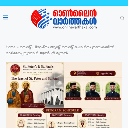
Home
»
സെൻ്റ് പീറ്റേഴ്‌സ് ആൻ്റ് സെൻ്റ് പോൾസ് ഇടവകയിൽ
ഓർമ്മപ്പെരുന്നാൾ ജൂൺ 28 മുതൽ