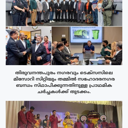
തിരുവനന്തപുരം നഗരവും ടെക്‌സസിലെ
മിസോറി സിറ്റിയും തമ്മിൽ സഹോദരനഗര
ബന്ധം സ്‌ഥാപിക്കുന്നതിനുള്ള പ്രാഥമിക
ചർച്ചകൾക്ക് തുടക്കം.