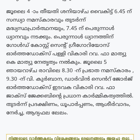
ജൂലൈ 4 -ാം തീയതി ശനിയാഴ്ച വൈകിട്ട് 6.45 ന്
സന്ധ്യാ നമസ്‌കാരവും തുടർന്ന്
മദ്ധ്യസ്ഥപ്രാർത്ഥനയും, 7.45 ന് പെരുന്നാൾ
ധ്യാനവും നടക്കും. പെരുന്നാൾ ധ്യാനത്തിന്
ഗോൾഡ് കോസ്റ്റ് സെൻ്റ് ഗ്രീഗോറിയോസ്
ഓർത്തഡോക്സ് പള്ളി വികാരി റവ. ഫാ മാത്യു
കെ മാത്യു നേതൃത്വം നൽകും. ജൂലൈ 5
ഞായറാഴ്ച രാവിലെ 8.30 -ന് പ്രഭാത നമസ്കാരം ,
9.30 -ന് വി. കുർബാന, ഡാർവിൻ സെൻറ് ജോർജ്
ഓർത്തഡോക്സ്‌ ഇടവക വികാരി റവ. ഫാ
ജാക്‌സ്‌ ജേക്കബിന്റെ പ്രധാന കാർമ്മികത്വത്തിൽ.
തുടർന്ന് പ്രദക്ഷിണം, ധൂപാർപ്പണം, ആശീർവാദം,
നേർച്ച, ആദ്യഫല ലേലം.