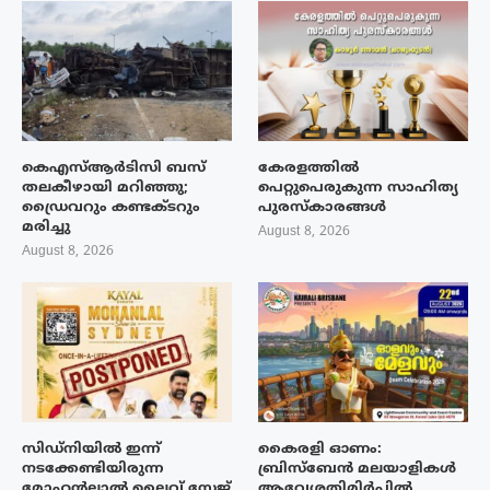
കെഎസ്ആർടിസി ബസ്
കേരളത്തിൽ
തലകീഴായി മറിഞ്ഞു;
പെറ്റുപെരുകുന്ന സാഹിത്യ
ഡ്രൈവറും കണ്ടക്ടറും
പുരസ്‌കാരങ്ങൾ
മരിച്ചു
August 8, 2026
August 8, 2026
സിഡ്നിയിൽ ഇന്ന്
കൈരളി ഓണം:
നടക്കേണ്ടിയിരുന്ന
ബ്രിസ്ബേൻ മലയാളികൾ
മോഹൻലാൽ ലൈവ് സ്റ്റേജ്
ആവേശതിമിർപ്പിൽ