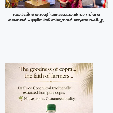
ഡാർവിൻ സെന്റ് അൽഫോൻസാ സിറോ
മലബാർ പള്ളിയിൽ തിരുനാൾ ആഘോഷിച്ചു.