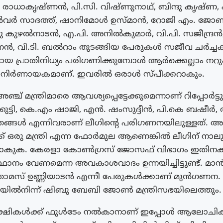
 രാധാകൃഷ്ണൻ, പി.സി. വിഷ്‌ണുനാഥ്, ബിന്ദു കൃഷ്ണ, എ
അൻവർ സാദത്ത്, ഷാനിമോൾ ഉസ്‌മാൻ, റോജി എം. ജോൺ
്യു കുഴൽനാടൻ, എ.പി. അനിൽകുമാർ, വി.പി. സജീന്ദ്ര
, വി.ടി. ബൽറാം തുടങ്ങിയ പേരുകൾ സജീവ ചർച്ചകള
ദായ പ്രാതിനിധ്യം പരിഗണിക്കുമ്പോൾ ആർക്കെല്ലാം നറുക
് നിർണായകമാണ്. ഇവരിൽ ഒരാൾ സ്‌പീക്കറാകും.
 അഞ്ച് മന്ത്രിമാരെ ആവശ്യപ്പെട്ടേക്കുമെന്നാണ് റിപ്പോർട
കുട്ടി, കെ.എം ഷാജി, എൻ. ഷംസുദ്ദീൻ, പി.കെ ബഷീർ,
ങൾ എന്നിവരാണ് ലീഗിന്റെ പരിഗണനയിലുള്ളത്. അ
 ഒരു മന്ത്രി എന്ന ഫോർമുല ആണെങ്കിൽ ലീഗിന് നാലു മ
ാകുക. കേരളാ കോൺഗ്രസ് ജോസഫ് വിഭാഗം ഇതിനക
രിസ്ഥാനം വേണമെന്ന അവകാശവാദം ഉന്നയിച്ചിട്ടുണ്ട്. മാ
മസ് ഉണ്ണിയാടൻ എന്നീ പേരുകൾക്കാണ് മുൻഗണന.
ൽനിന്ന് ഷിബു ബേബി ജോൺ മന്ത്രിസഭയിലെത്തും.
ഷികൾക്ക് ഫുൾടേം നൽകാനാണ് ഇപ്പോൾ ആലോചിക്കു