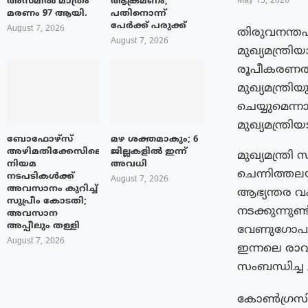
അസമിൽ മാത്രം
ആക്രമണം;
May 15, 2026
മരണം 97 ആയി.
പതിനൊന്ന്
പേർക്ക് പരുക്ക്
August 7, 2026
തിരുവനന്തപ
August 7, 2026
മുഖ്യമന്ത്ര
രൂപീകരണത്ത
മുഖ്യമന്ത്ര
ചെയ്യുമെന്
മുഖ്യമന്ത്രി
ബോഫോഴ്‌സ്
മഴ ശക്തമാകും; 6
അഴിമതിക്കേസിലെ
ജില്ലകളിൽ ഇന്ന്
മുഖ്യമന്ത്ര
നിയമ
അവധി
ചെന്നിത്തല
നടപടികൾക്ക്
August 7, 2026
അവസാനം കുറിച്ച്
ആഭ്യന്തര വക
സുപ്രീം കോടതി;
നടക്കുന്നുണ
അവസാന
അപ്പീലും തള്ളി
വേണുഗോപാൽ
August 7, 2026
ഇന്നലെ രാവ
സംബന്ധിച്ച ച
കോൺഗ്രസിൽ