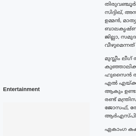
തിരുവഞ്ചൂർ
സിദ്ദിഖ്, 
ഉമ്മൻ, മാത
ബാലകൃഷ്‌ണൻ
ജില്ലാ, സമു
വീഴുമെന്നത
മുസ്ലീം ലീഗ്
കുഞ്ഞാലിക്
ഹുസൈൻ തങ്
എൽ എയ്ക്ക്
Entertainment
ആകും ഉണ്ട
രണ്ട് മന്ത്
ജോസഫ്, തോ
ആർഎസ്പിയി
ഏകാംഗ കക്