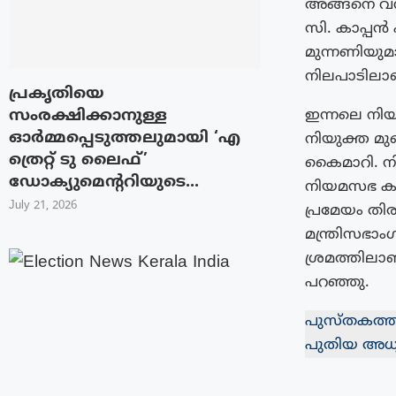
അങ്ങനെ വന
സി. കാപ്പൻ 
മുന്നണിയുമ
നിലപാടിലാണ
പ്രകൃതിയെ
സംരക്ഷിക്കാനുള്ള
ഇന്നലെ നി
ഓർമ്മപ്പെടുത്തലുമായി ‘എ
നിയുക്ത മു
ത്രെറ്റ് ടു ലൈഫ്’
കൈമാറി. 
ഡോക്യുമെന്ററിയുടെ...
നിയമസഭ കക
July 21, 2026
പ്രമേയം തി
മന്ത്രിസഭാംഗ
ശ്രമത്തിലാണ
പറഞ്ഞു.
പുസ്തകത്താ
പുതിയ അധ്