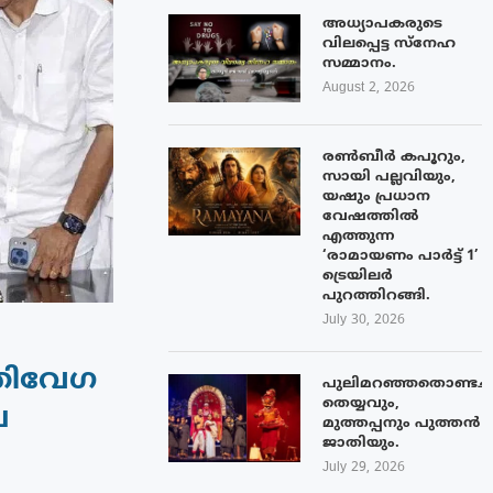
അധ്യാപകരുടെ
വിലപ്പെട്ട സ്നേഹ
സമ്മാനം.
August 2, 2026
രൺബീർ കപൂറും,
സായി പല്ലവിയും,
യഷും പ്രധാന
വേഷത്തിൽ
എത്തുന്ന
‘രാമായണം പാർട്ട് 1’
ട്രെയിലർ
പുറത്തിറങ്ങി.
July 30, 2026
തിവേഗ
പുലിമറഞ്ഞതൊണ്ടച്
തെയ്യവും,
ച
മുത്തപ്പനും പുത്തൻ
ജാതിയും.
July 29, 2026