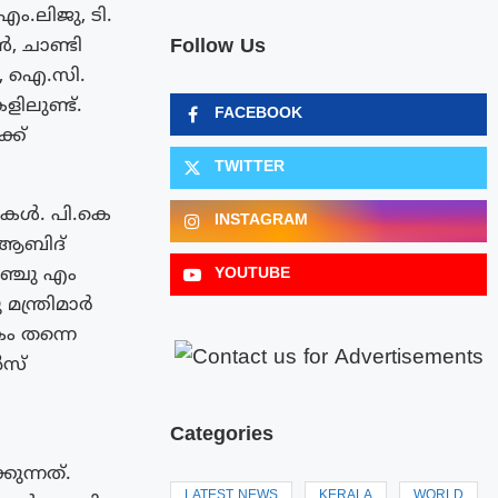
ം.ലിജു, ടി.
Follow Us
, ചാണ്ടി
ൻ, ഐ.സി.
ിലുണ്ട്.
FACEBOOK
്ക്
TWITTER
്ടുകൾ. പി.കെ
INSTAGRAM
 ആബിദ്
ഞ്ചു എം
YOUTUBE
ന്ത്രിമാർ
ം തന്നെ
ൻസ്
Categories
ന്നത്.
LATEST NEWS
KERALA
WORLD