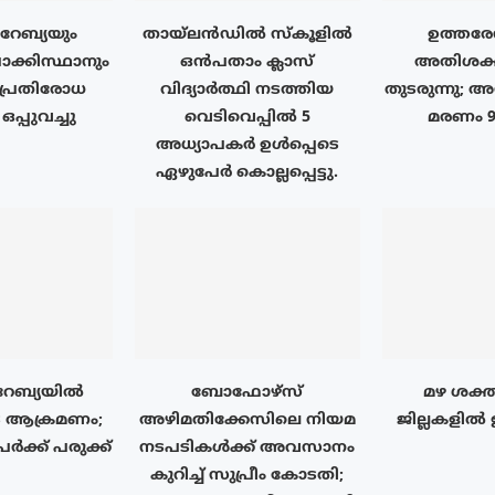
േബ്യയും
തായ്‌ലൻഡിൽ സ്കൂളിൽ
ഉത്തരേ
ാക്കിസ്ഥാനും
ഒൻപതാം ക്ലാസ്
അതിശക്
പ്രതിരോധ
വിദ്യാർത്ഥി നടത്തിയ
തുടരുന്നു; 
പ്പുവച്ചു
വെടിവെപ്പിൽ 5
മരണം 
അധ്യാപകർ ഉൾപ്പെടെ
ഏഴുപേർ കൊല്ലപ്പെട്ടു.
േബ്യയിൽ
ബോഫോഴ്‌സ്
മഴ ശക്ത
 ആക്രമണം;
അഴിമതിക്കേസിലെ നിയമ
ജില്ലകളിൽ
ർക്ക് പരുക്ക്
നടപടികൾക്ക് അവസാനം
കുറിച്ച് സുപ്രീം കോടതി;