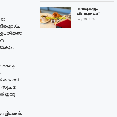
“വേരുകളും
ചിറകുകളും”
സഭാ
July 29, 2026
്കളാഴ്‌ച
്യപ്രതിജ്ഞ
ന്
്ടാകും.
കമാകും.
ം
ിൽ കെ.സി
് സൂചന.
ിൽ ഇതു
മുരളീധരൻ,