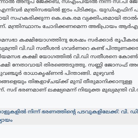
്നാൽ അനുപ് ജേക്കബ്, സിഎംപിയിൽ നിന്ന് സി.പി 
എന്നിവർ മന്ത്രിസഭയിൽ ഇടം പിടിക്കും. യുഡിഎഫിന് പു
ായി സഹകരിക്കുന്ന കെ.കെ.രമ വ്യക്തിപരമായി താൽപര്
്. മന്ത്രിസ്ഥാനം ചോദിക്കണമെന്ന അഭിപ്രായം ആർഎം
യമസഭാ കക്ഷിയോഗത്തിനു ശേഷം സർക്കാർ രൂപീകര
ഖ്യമന്ത്രി വി.ഡി സതീശൻ ഗവർണറെ കണ്ട് പിന്തുണക്കത
നിയമസഭ കക്ഷി യോഗത്തിൽ വി.ഡി സതീശനെ കോൺഗ
്ഷി നേതാവായി തിരഞ്ഞെടുത്തു. സണ്ണി ജോസഫ് അവതര
രുവഞ്ചൂർ രാധാകൃഷ്ണൻ പിന്താങ്ങി. മുഴുവൻ
ങ്ങളെയും തിങ്കളാഴ്‌ചയ്ക്ക് മുമ്പ് തീരുമാനിക്കാനുള്ള
്. സദ് ഭരണമാണ് ലക്ഷ്യമെന്ന് നിയുക്ത മുഖ്യമന്ത്രി
ളുകളിൽ നിന്ന് ഭരണത്തിൻ്റെ പടവുകളിലേക്ക്: വി. ഡി
യായം