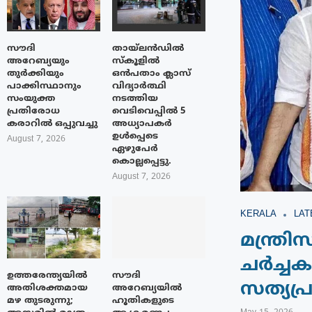
സൗദി
തായ്‌ലൻഡിൽ
അറേബ്യയും
സ്കൂളിൽ
തുർക്കിയും
ഒൻപതാം ക്ലാസ്
പാക്കിസ്ഥാനും
വിദ്യാർത്ഥി
സംയുക്ത
നടത്തിയ
പ്രതിരോധ
വെടിവെപ്പിൽ 5
കരാറിൽ ഒപ്പുവച്ചു
അധ്യാപകർ
ഉൾപ്പെടെ
August 7, 2026
ഏഴുപേർ
കൊല്ലപ്പെട്ടു.
August 7, 2026
KERALA
LAT
മന്ത്
ചർച്ചക
ഉത്തരേന്ത്യയിൽ
സൗദി
സത്യപ
അതിശക്തമായ
അറേബ്യയിൽ
മഴ തുടരുന്നു;
ഹൂതികളുടെ