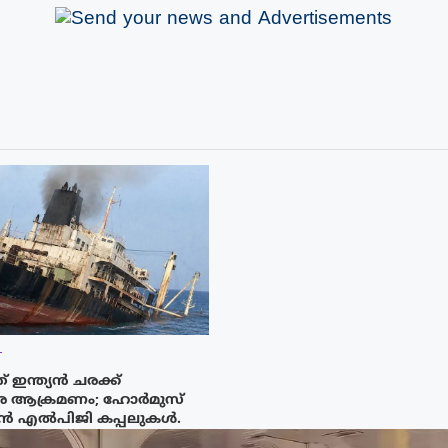
T
 ഇന്ത്യൻ ചരക്ക്
രെ ആക്രമണം; ഹോർമുസ്
ത്യൻ എൽപിജി കപ്പലുകൾ.