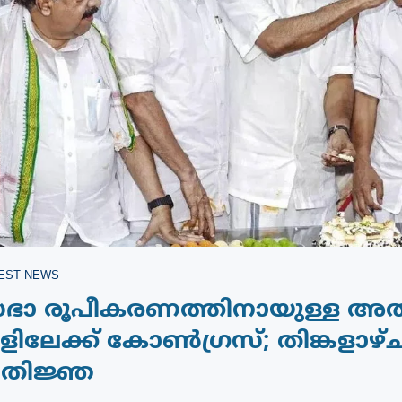
EST NEWS
രിസഭാ രൂപീകരണത്തിനായുള്ള അ
ളിലേക്ക് കോൺഗ്രസ്; തിങ്കളാഴ്‌
്രതിജ്ഞ