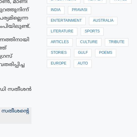
ജോൺ, മാണി
റത്തുനിന്ന്
INDIA
PRAVASI
യമില്ലെന്ന
ENTERTAINMENT
AUSTRALIA
പിയിലുണ്ട്.
LITERATURE
SPORTS
ണത്തിനായി
ARTICLES
CULTURE
TRIBUTE
്ത്
STORIES
GULF
POEMS
്രസ്
EUROPE
AUTO
ിപ്പിച്ച
 വി.ഡി സതീശൻ
 സതീശന്‍റെ