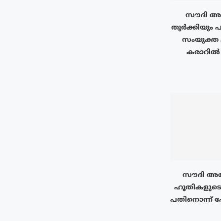
സൗദി അറ
തുർക്കിയും പ
സംയുക്ത 
കരാറിൽ ഒ
സൗദി അറ
ഹൂതികളുടെ
പതിനൊന്ന് പേ