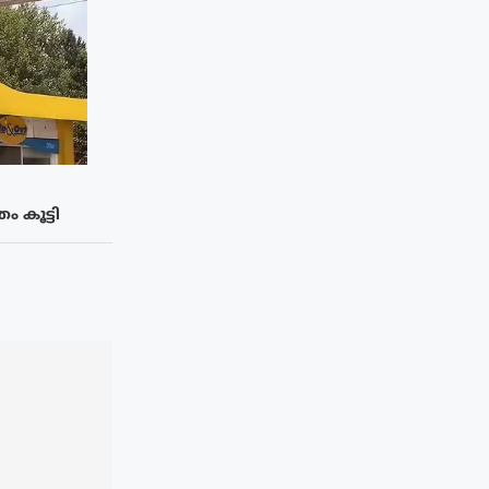
 കൂട്ടി