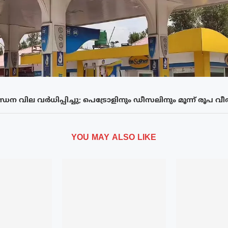
ധന വില വർധിപ്പിച്ചു; പെട്രോളിനും ഡീസലിനും മൂന്ന് രൂപ വീതം
YOU MAY ALSO LIKE