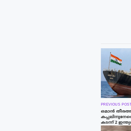
PREVIOUS POS
ഒമാൻ തീരത്ത്
കപ്പലിനുനേ
കടന്ന് 2 ഇന്