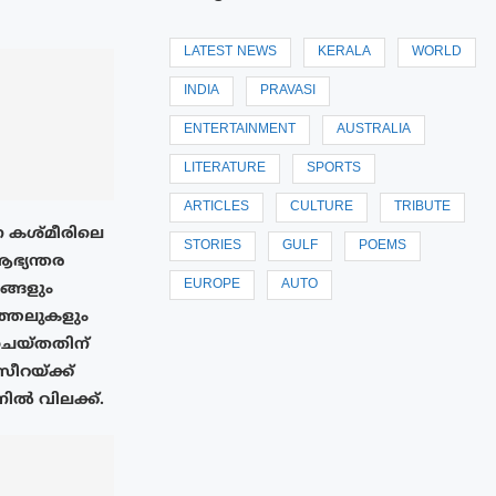
LATEST NEWS
KERALA
WORLD
INDIA
PRAVASI
ENTERTAINMENT
AUSTRALIA
LITERATURE
SPORTS
ARTICLES
CULTURE
TRIBUTE
 കശ്മീരിലെ
STORIES
GULF
POEMS
ആഭ്യന്തര
EUROPE
AUTO
നങ്ങളും
ത്തലുകളും
് ചെയ്തതിന്
റയ്‌ക്ക്
നിൽ വിലക്ക്.