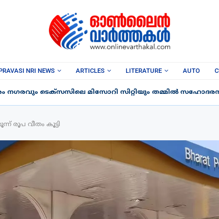
PRAVASI NRI NEWS
ARTICLES
LITERATURE
AUTO
C
രം നഗരവും ടെക്‌സസിലെ മിസോറി സിറ്റിയും തമ്മിൽ സഹോദരന
്ന് രൂപ വീതം കൂട്ടി