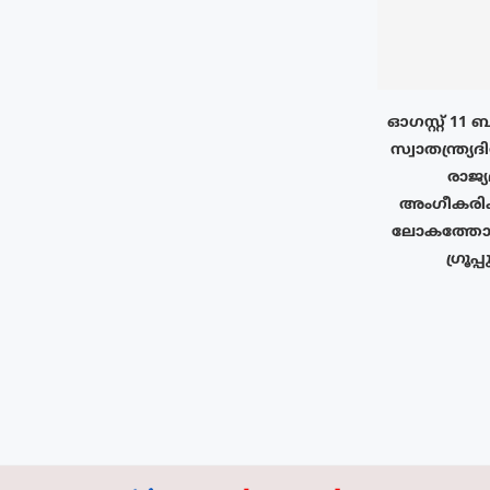
ഓഗസ്റ്റ് 11
സ്വാതന്ത്ര്യദ
രാജ്
അംഗീകരിക
ലോകത്തോട
ഗ്രൂപ