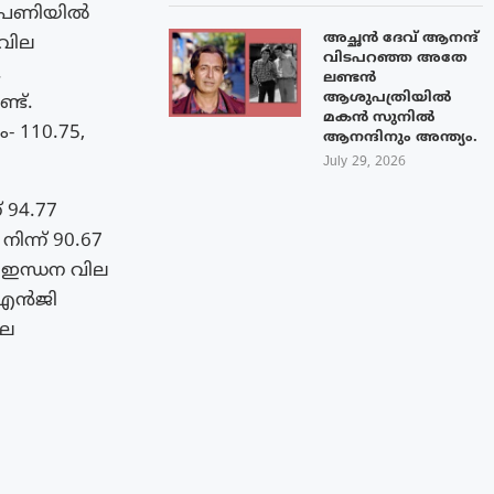
വിപണിയിൽ
അച്ഛൻ ദേവ് ആനന്ദ്
 വില
വിടപറഞ്ഞ അതേ
.
ലണ്ടൻ
ആശുപത്രിയിൽ
്ട്.
മകൻ സുനിൽ
 110.75,
ആനന്ദിനും അന്ത്യം.
July 29, 2026
 94.77
ിന്ന് 90.67
ം ഇന്ധന വില
സിഎൻജി
ില