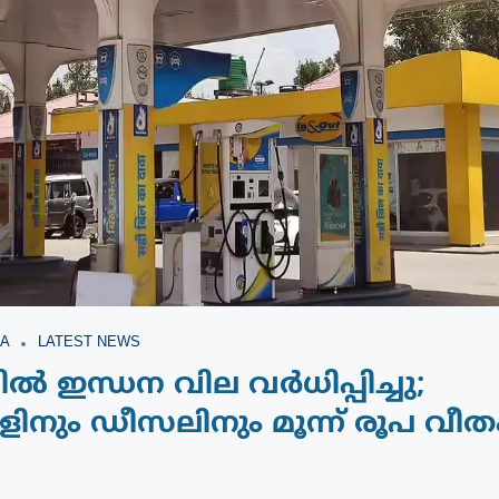
A
LATEST NEWS
ിൽ ഇന്ധന വില വർധിപ്പിച്ചു;
ിനും ഡീസലിനും മൂന്ന് രൂപ വീതം 