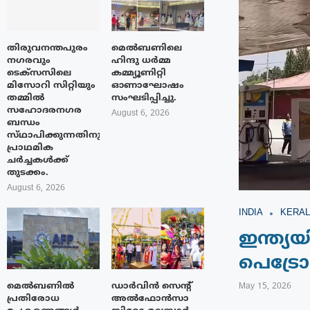
തിരുവനന്തപുരം
മെൽബണിലെ
നഗരവും
ഹിന്ദു ധർമ്മ
ടെക്‌സസിലെ
കമ്മ്യൂണിറ്റി
മിസോറി സിറ്റിയും
ഓണാഘോഷം
തമ്മിൽ
സംഘടിപ്പിച്ചു.
സഹോദരനഗര
August 6, 2026
ബന്ധം
സ്‌ഥാപിക്കുന്നതിനുള്ള
പ്രാഥമിക
ചർച്ചകൾക്ക്
തുടക്കം.
August 6, 2026
INDIA
KERAL
ഇന്ത്യയ
പെട്രോള
മെൽബണിൽ
ഡാർവിൻ സെന്റ്
May 15, 2026
പ്രതിരോധ
അൽഫോൻസാ