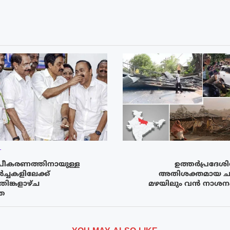
T
രൂപീകരണത്തിനായുള്ള
ഉത്തർപ്രദേശി
്ചകളിലേക്ക്
അതിശക്തമായ ചുഴല
ങ്കളാഴ്‌ച
മഴയിലും വൻ നാശനഷ
്ഞ