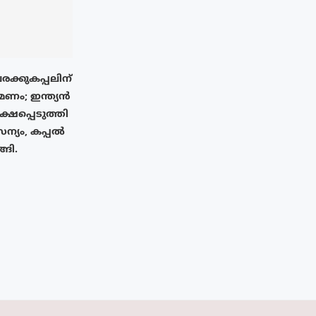
രക്കുകപ്പലിന്
ണം; ഇന്ത്യൻ
്ഷപ്പെടുത്തി
്യം, കപ്പൽ
്ങി.