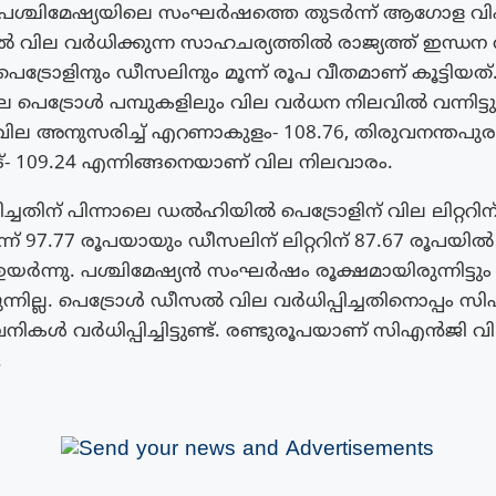
 പശ്ചിമേഷ്യയിലെ സംഘർഷത്തെ തുടർന്ന് ആഗോള 
ൽ വില വർധിക്കുന്ന സാഹചര്യത്തിൽ രാജ്യത്ത് ഇന്ധന
ു. പെട്രോളിനും ഡീസലിനും മൂന്ന് രൂപ വീതമാണ് കൂട്ടിയത്
 പെട്രോൾ പമ്പുകളിലും വില വർധന നിലവിൽ വന്നിട്ടുണ
വില അനുസരിച്ച് എറണാകുളം- 108.76, തിരുവനന്തപുരം-
- 109.24 എന്നിങ്ങനെയാണ് വില നിലവാരം.
ിച്ചതിന് പിന്നാലെ ഡൽഹിയിൽ പെട്രോളിന് വില ലിറ്ററിന്
ന് 97.77 രൂപയായും ഡീസലിന് ലിറ്ററിന് 87.67 രൂപയിൽ ന
യർന്നു. പശ്ചിമേഷ്യൻ സംഘർഷം രൂക്ഷമായിരുന്നിട്ടു
ിരുന്നില്ല. പെട്രോൾ ഡീസൽ വില വർധിപ്പിച്ചതിനൊപ്പം 
നികൾ വർധിപ്പിച്ചിട്ടുണ്ട്. രണ്ടുരൂപയാണ് സിഎൻജി വ
.