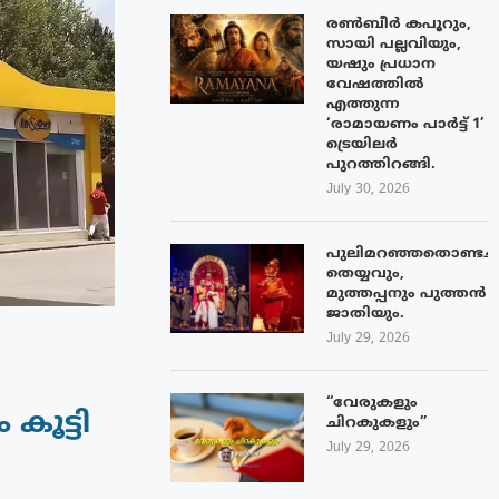
രൺബീർ കപൂറും,
സായി പല്ലവിയും,
യഷും പ്രധാന
വേഷത്തിൽ
എത്തുന്ന
‘രാമായണം പാർട്ട് 1’
ട്രെയിലർ
പുറത്തിറങ്ങി.
July 30, 2026
പുലിമറഞ്ഞതൊണ്ടച്
തെയ്യവും,
മുത്തപ്പനും പുത്തൻ
ജാതിയും.
July 29, 2026
“വേരുകളും
കൂട്ടി
ചിറകുകളും”
July 29, 2026