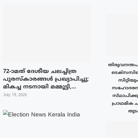
തിരുവനന്തപ
72-ാമത് ദേശീയ ചലച്ചിത്ര
ടെക്‌സസി
പുരസ്‌കാരങ്ങള്‍ പ്രഖ്യാപിച്ചു;
സിറ്റിയു
മികച്ച നടനായി മമ്മൂട്ടി,...
സഹോദരനഗ
July 19, 2026
സ്‌ഥാപിക്ക
പ്രാഥമിക ച
തുടക