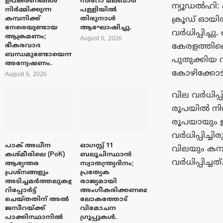
ഉപകരണങ്ങൾ
സിറോ മലബാർ
ന്യൂഡൽഹി:
നിർമ്മിക്കുന്ന
പള്ളിയിൽ
ക്രൂഡ് ഓയി
കമ്പനിക്ക്
തിരുനാൾ
നേരെയുണ്ടായ
ആഘോഷിച്ചു.
വർധിപ്പിച്ച
ആക്രമണം;
August 6, 2026
കേരളത്തിലെ
ഭീകരവാദ
ബന്ധമുണ്ടോയെന്ന്
പുതുക്കിയ 
അന്വേഷണം.
കോഴിക്കോട്
August 6, 2026
വില വർധിപ്പ
രൂപയിൽ നിന്
രൂപയായും ഉ
വർധിപ്പിച്ച
പാക് അധീന
ഓഗസ്റ്റ് 11
വിലയും കമ്പ
കശ്മീരിലെ (PoK)
ബലൂചിസ്ഥാൻ
വർധിപ്പിച്ചത്
ആഭ്യന്തര
സ്വാതന്ത്ര്യദിനം;
പ്രശ്നങ്ങളും
പ്രത്യേക
അടിച്ചമർത്തലുകളും
രാജ്യമായി
റിപ്പോർട്ട്
അംഗീകരിക്കണമെന്ന്
ചെയ്തതിന് അൽ
ലോകത്തോട്
ജസീറയ്‌ക്ക്
വിമോചന
പാക്കിസ്ഥാനിൽ
ഗ്രൂപ്പുകൾ.