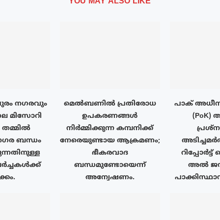
YOU MAY ALSO LIKE
ുരം നഗരവും
മെൽബണിൽ പ്രതിരോധ
പാക് അധീന
ലെ മിസോറി
ഉപകരണങ്ങൾ
(PoK) 
ം തമ്മിൽ
നിർമ്മിക്കുന്ന കമ്പനിക്ക്
പ്രശ്
ര ബന്ധം
നേരെയുണ്ടായ ആക്രമണം;
അടിച്ചമർ
ുന്നതിനുള്ള
ഭീകരവാദ
റിപ്പോർട്ട
ർച്ചകൾക്ക്
ബന്ധമുണ്ടോയെന്ന്
അൽ ജസീ
്കം.
അന്വേഷണം.
പാക്കിസ്ഥാ