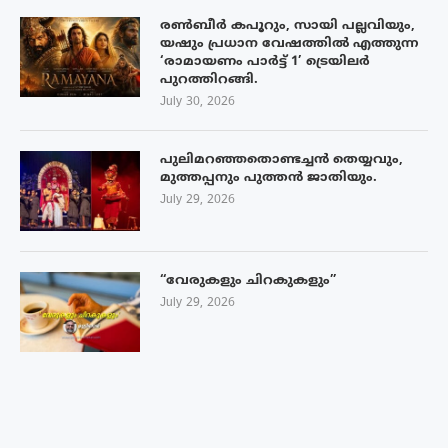
രൺബീർ കപൂറും, സായി പല്ലവിയും,
യഷും പ്രധാന വേഷത്തിൽ എത്തുന്ന
‘രാമായണം പാർട്ട് 1’ ട്രെയിലർ
പുറത്തിറങ്ങി.
July 30, 2026
പുലിമറഞ്ഞതൊണ്ടച്ചൻ തെയ്യവും,
മുത്തപ്പനും പുത്തൻ ജാതിയും.
July 29, 2026
“വേരുകളും ചിറകുകളും”
July 29, 2026