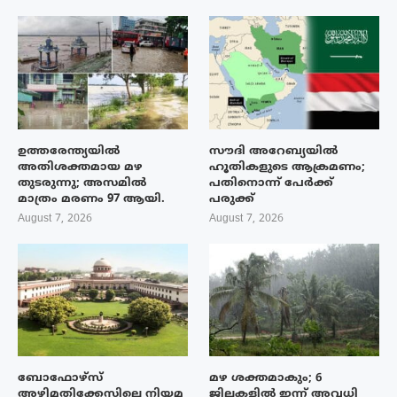
ഉത്തരേന്ത്യയിൽ
സൗദി അറേബ്യയിൽ
അതിശക്തമായ മഴ
ഹൂതികളുടെ ആക്രമണം;
തുടരുന്നു; അസമിൽ
പതിനൊന്ന് പേർക്ക്
മാത്രം മരണം 97 ആയി.
പരുക്ക്
August 7, 2026
August 7, 2026
ബോഫോഴ്‌സ്
മഴ ശക്തമാകും; 6
അഴിമതിക്കേസിലെ നിയമ
ജില്ലകളിൽ ഇന്ന് അവധി