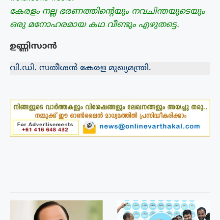
കേരളം നല്ല ഭരണത്തിന്റെയും നവചിന്തയുടെയും
ഒരു മനോഹരമായ കഥ വീണ്ടും എഴുതട്ടെ.
ഉണ്ണിസാൻ
വി.ഡി. സതീശൻ കേരള മുഖ്യമന്ത്രി.