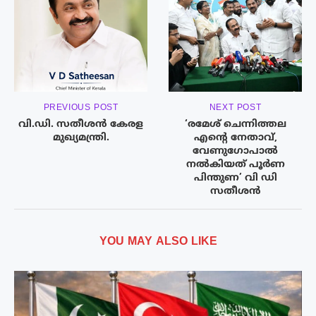
PREVIOUS POST
NEXT POST
വി.ഡി. സതീശൻ കേരള
‘രമേശ് ചെന്നിത്തല
മുഖ്യമന്ത്രി.
എന്റെ നേതാവ്,
വേണുഗോപാൽ
നൽകിയത് പൂർണ
പിന്തുണ’ വി ഡി
സതീശൻ
YOU MAY ALSO LIKE