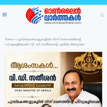
Home
»
പുസ്തകത്താളുകളിൽ നിന്ന് ഭരണത്തിൻ്റെ
പടവുകളിലേക്ക്: വി. ഡി സതീശന്‍റെ പുതിയ അധ്യായം