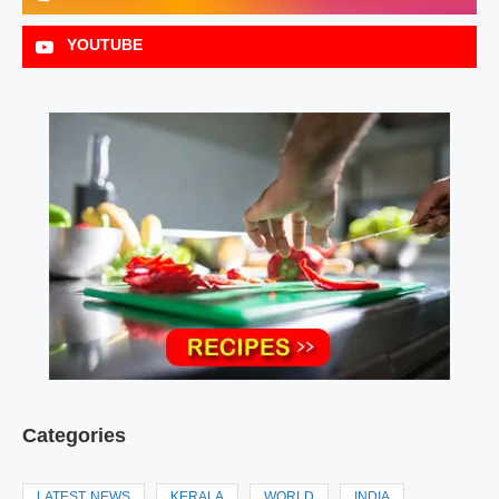
YOUTUBE
Categories
LATEST NEWS
KERALA
WORLD
INDIA