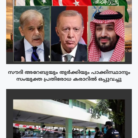
സൗദി അറേബ്യയും തുർക്കിയും പാക്കിസ്ഥാനും
സംയുക്ത പ്രതിരോധ കരാറിൽ ഒപ്പുവച്ചു