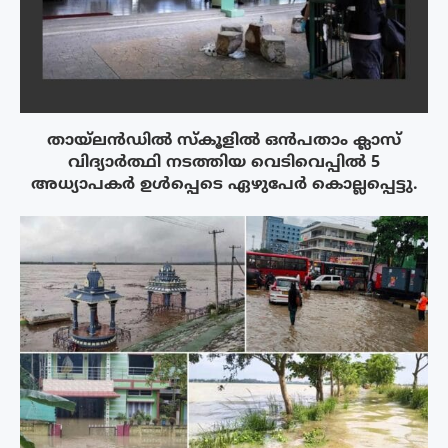
തായ്‌ലൻഡിൽ സ്കൂളിൽ ഒൻപതാം ക്ലാസ്
വിദ്യാർത്ഥി നടത്തിയ വെടിവെപ്പിൽ 5
അധ്യാപകർ ഉൾപ്പെടെ ഏഴുപേർ കൊല്ലപ്പെട്ടു.