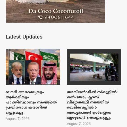
Latest Updates
സൗദി അറേബ്യയും
തായ്‌ലൻഡിൽ സ്കൂളിൽ
തുർക്കിയും
ഒൻപതാം ക്ലാസ്
പാക്കിസ്ഥാനും സംയുക്ത
വിദ്യാർത്ഥി നടത്തിയ
പ്രതിരോധ കരാറിൽ
വെടിവെപ്പിൽ 5
ഒപ്പുവച്ചു
അധ്യാപകർ ഉൾപ്പെടെ
ഏഴുപേർ കൊല്ലപ്പെട്ടു.
August 7, 2026
August 7, 2026