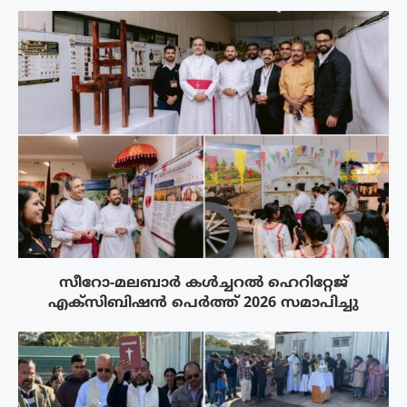
സീറോ-മലബാർ കൾച്ചറൽ ഹെറിറ്റേജ്
എക്സിബിഷൻ പെർത്ത് 2026 സമാപിച്ചു