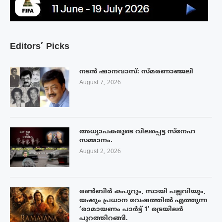
Editors’ Picks
നടൻ ഷാനവാസ്: സ്മരണാഞ്ജലി
August 7, 2026
അധ്യാപകരുടെ വിലപ്പെട്ട സ്നേഹ
സമ്മാനം.
August 2, 2026
രൺബീർ കപൂറും, സായി പല്ലവിയും,
യഷും പ്രധാന വേഷത്തിൽ എത്തുന്ന
‘രാമായണം പാർട്ട് 1’ ട്രെയിലർ
പുറത്തിറങ്ങി.