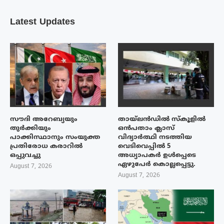
Latest Updates
സൗദി അറേബ്യയും
തായ്‌ലൻഡിൽ സ്കൂളിൽ
തുർക്കിയും
ഒൻപതാം ക്ലാസ്
പാക്കിസ്ഥാനും സംയുക്ത
വിദ്യാർത്ഥി നടത്തിയ
പ്രതിരോധ കരാറിൽ
വെടിവെപ്പിൽ 5
ഒപ്പുവച്ചു
അധ്യാപകർ ഉൾപ്പെടെ
ഏഴുപേർ കൊല്ലപ്പെട്ടു.
August 7, 2026
August 7, 2026