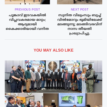
PREVIOUS POST
NEXT POST
പൂങ്കാവ് ഇടവകയിൽ
സുനിത വില്യംസും ബുച്ച്
വിപ്ലവകരമായ മാറ്റം;
വില്‍മോറും ഭൂമിയിലേക്ക്
ആദ്യമായി
മടങ്ങുന്നു; മടങ്ങിവരവിന്
കൈക്കാരിയായി വനിത
നാസ തീയതി
പ്രഖ്യാപിച്ചു.
YOU MAY ALSO LIKE