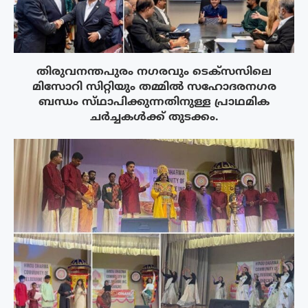
തിരുവനന്തപുരം നഗരവും ടെക്‌സസിലെ
മിസോറി സിറ്റിയും തമ്മിൽ സഹോദരനഗര
ബന്ധം സ്‌ഥാപിക്കുന്നതിനുള്ള പ്രാഥമിക
ചർച്ചകൾക്ക് തുടക്കം.