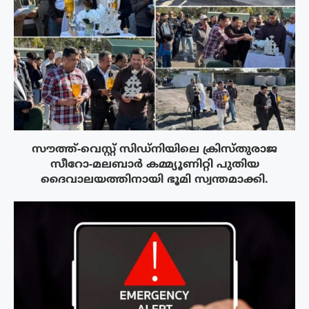
സൗത്ത്-വെസ്റ്റ് സിഡ്‌നിയിലെ ക്രിസ്‌തുരാജ
സീറോ-മലബാർ കമ്മ്യൂണിറ്റി പുതിയ
ദൈവാലയത്തിനായി ഭൂമി സ്വന്തമാക്കി.