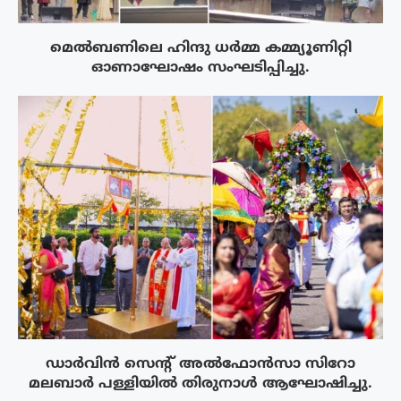
മെൽബണിലെ ഹിന്ദു ധർമ്മ കമ്മ്യൂണിറ്റി
ഓണാഘോഷം സംഘടിപ്പിച്ചു.
ഡാർവിൻ സെന്റ് അൽഫോൻസാ സിറോ
മലബാർ പള്ളിയിൽ തിരുനാൾ ആഘോഷിച്ചു.