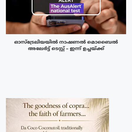
ഓസ്‌ട്രേലിയയിൽ നാഷണൽ മൊബൈൽ
അലേർട്ട് ടെസ്റ്റ് – ഇന്ന് ഉച്ചയ്ക്ക്