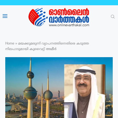
Home
»
മയക്കുമരുന്ന് വ്യാപനത്തിനെതിരെ കടുത്ത
നിലപാടുമായി കുവൈറ്റ് അമീർ