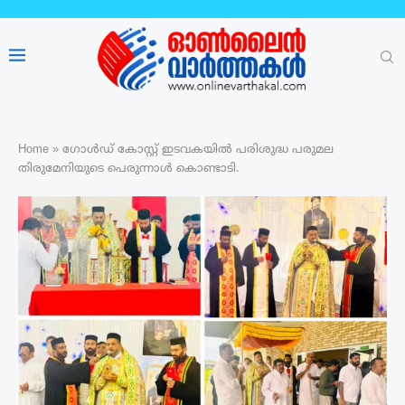
Home
»
ഗോൾഡ് കോസ്റ്റ് ഇടവകയിൽ പരിശുദ്ധ പരുമല
തിരുമേനിയുടെ പെരുന്നാൾ കൊണ്ടാടി.