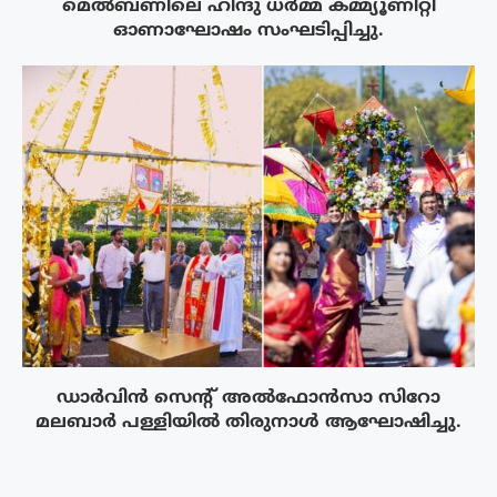
മെൽബണിലെ ഹിന്ദു ധർമ്മ കമ്മ്യൂണിറ്റി
ഓണാഘോഷം സംഘടിപ്പിച്ചു.
ഡാർവിൻ സെന്റ് അൽഫോൻസാ സിറോ
മലബാർ പള്ളിയിൽ തിരുനാൾ ആഘോഷിച്ചു.