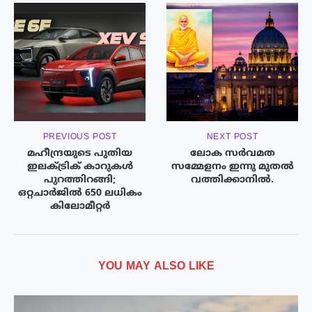
PREVIOUS POST
NEXT POST
മഹീന്ദ്രയുടെ പുതിയ
ലോക സർവമത
ഇലക്ട്രിക് കാറുകൾ
സമ്മേളനം ഇന്നു മുതൽ
പുറത്തിറങ്ങി;
വത്തിക്കാനിൽ.
ഒറ്റചാർജിൽ 650 ലധികം
കിലോമീറ്റർ
YOU MAY ALSO LIKE