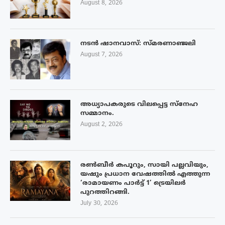
August 8, 2026
നടൻ ഷാനവാസ്: സ്മരണാഞ്ജലി
August 7, 2026
അധ്യാപകരുടെ വിലപ്പെട്ട സ്നേഹ
സമ്മാനം.
August 2, 2026
രൺബീർ കപൂറും, സായി പല്ലവിയും,
യഷും പ്രധാന വേഷത്തിൽ എത്തുന്ന
‘രാമായണം പാർട്ട് 1’ ട്രെയിലർ
പുറത്തിറങ്ങി.
July 30, 2026