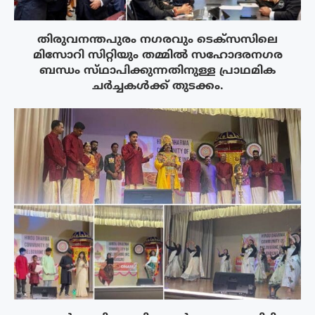
തിരുവനന്തപുരം നഗരവും ടെക്‌സസിലെ
മിസോറി സിറ്റിയും തമ്മിൽ സഹോദരനഗര
ബന്ധം സ്‌ഥാപിക്കുന്നതിനുള്ള പ്രാഥമിക
ചർച്ചകൾക്ക് തുടക്കം.