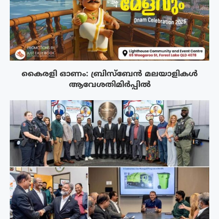
കൈരളി ഓണം: ബ്രിസ്ബേൻ മലയാളികൾ
ആവേശതിമിർപ്പിൽ