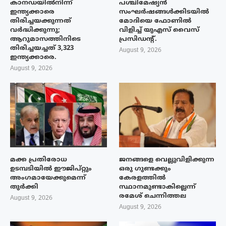
കാനഡയിൽനിന്ന്
പശ്ചിമേഷ്യന്‍
ഇന്ത്യക്കാരെ
സംഘര്‍ഷങ്ങള്‍ക്കിടയിൽ
തിരിച്ചയക്കുന്നത്
മോദിയെ ഫോണില്‍
വർദ്ധിക്കുന്നു;
വിളിച്ച് യുഎസ് വൈസ്
ആറുമാസത്തിനിടെ
പ്രസിഡന്റ്.
തിരിച്ചയച്ചത് 3,323
August 9, 2026
ഇന്ത്യക്കാരെ.
August 9, 2026
മക്ക പ്രതിരോധ
ജനങ്ങളെ വെല്ലുവിളിക്കുന്ന
ഉടമ്പടിയിൽ ഈജിപ്റ്റും
ഒരു ഗുണ്ടക്കും
അംഗമായേക്കുമെന്ന്
കേരളത്തിൽ
തുർക്കി
സ്ഥാനമുണ്ടാകില്ലെന്ന്
രമേശ് ചെന്നിത്തല
August 9, 2026
August 9, 2026