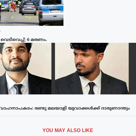
T
െടിവെപ്പ്; 6 മരണം.
നാപകടം: രണ്ടു മലയാളി യുവാക്കൾക്ക് ദാരുണാന്ത്യം
YOU MAY ALSO LIKE