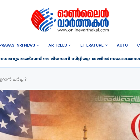
PRAVASI NRI NEWS
ARTICLES
LITERATURE
AUTO
C
 നഗരവും ടെക്‌സസിലെ മിസോറി സിറ്റിയും തമ്മിൽ സഹോദരനഗര
ഇറാൻ ചർച്ച ?