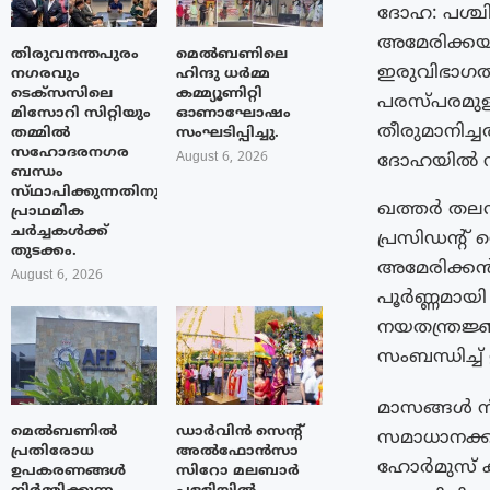
ദോഹ: പശ്ചി
അമേരിക്കയു
തിരുവനന്തപുരം
മെൽബണിലെ
ഇരുവിഭാഗത്
നഗരവും
ഹിന്ദു ധർമ്മ
ടെക്‌സസിലെ
കമ്മ്യൂണിറ്റി
പരസ്‌പരമുള
മിസോറി സിറ്റിയും
ഓണാഘോഷം
തീരുമാനിച്
തമ്മിൽ
സംഘടിപ്പിച്ചു.
സഹോദരനഗര
August 6, 2026
ദോഹയിൽ നടക്
ബന്ധം
സ്‌ഥാപിക്കുന്നതിനുള്ള
ഖത്തർ തലസ
പ്രാഥമിക
ചർച്ചകൾക്ക്
പ്രസിഡന്റ് 
തുടക്കം.
അമേരിക്ക
August 6, 2026
പൂർണ്ണമായി
നയതന്ത്രജ്ഞ
സംബന്ധിച്ച്
മാസങ്ങൾ നീണ
മെൽബണിൽ
ഡാർവിൻ സെന്റ്
സമാധാനക്കര
പ്രതിരോധ
അൽഫോൻസാ
ഹോർമുസ് ക
ഉപകരണങ്ങൾ
സിറോ മലബാർ