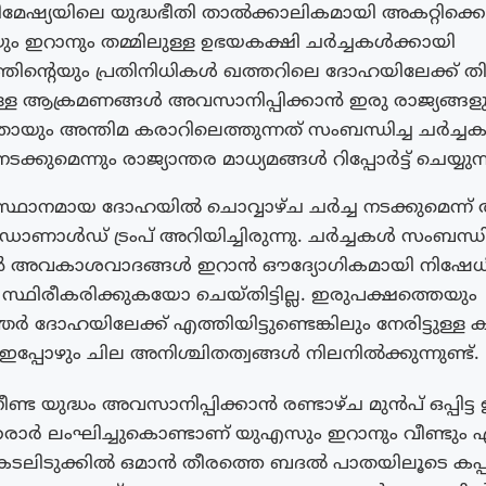
മേഷ്യയിലെ യുദ്ധഭീതി താൽക്കാലികമായി അകറ്റിക്കൊ
ം ഇറാനും തമ്മിലുള്ള ഉഭയകക്ഷി ചർച്ചകൾക്കായി
തിന്റെയും പ്രതിനിധികൾ ഖത്തറിലെ ദോഹയിലേക്ക് തിരി
്ള ആക്രമണങ്ങൾ അവസാനിപ്പിക്കാൻ ഇരു രാജ്യങ്ങളു
ചതായും അന്തിമ കരാറിലെത്തുന്നത് സംബന്ധിച്ച ചർച്ചക
കുമെന്നും രാജ്യാന്തര മാധ്യമങ്ങൾ റിപ്പോർട്ട് ചെയ്യുന്
്ഥാനമായ ദോഹയിൽ ചൊവ്വാഴ്ച ചർച്ച നടക്കുമെന്ന്
ഡൊണാൾഡ് ട്രംപ് അറിയിച്ചിരുന്നു. ചർച്ചകൾ സംബന്ധിച
ൻ അവകാശവാദങ്ങൾ ഇറാൻ ഔദ്യോഗികമായി നിഷേധ
 സ്ഥിരീകരിക്കുകയോ ചെയ്തിട്ടില്ല. ഇരുപക്ഷത്തെയും
ർ ദോഹയിലേക്ക് എത്തിയിട്ടുണ്ടെങ്കിലും നേരിട്ടുള്ള ക
 ഇപ്പോഴും ചില അനിശ്ചിതത്വങ്ങൾ നിലനിൽക്കുന്നുണ്ട്.
്ട യുദ്ധം അവസാനിപ്പിക്കാൻ രണ്ടാഴ്‌ച മുൻപ് ഒപ്പിട്ട
ാർ ലംഘിച്ചുകൊണ്ടാണ് യുഎസും ഇറാനും വീണ്ടും ഏറ്റ
ടലിടുക്കിൽ ഒമാൻ തീരത്തെ ബദൽ പാതയിലൂടെ കപ