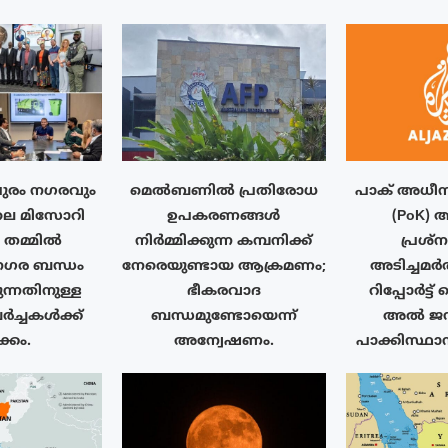
ുരം നഗരവും
മെൽബണിൽ പ്രതിരോധ
പാക് അധീന
ലെ മിസോറി
ഉപകരണങ്ങൾ
(PoK) 
ം തമ്മിൽ
നിർമ്മിക്കുന്ന കമ്പനിക്ക്
പ്രശ്
ര ബന്ധം
നേരെയുണ്ടായ ആക്രമണം;
അടിച്ചമർ
ുന്നതിനുള്ള
ഭീകരവാദ
റിപ്പോർട്ട
ർച്ചകൾക്ക്
ബന്ധമുണ്ടോയെന്ന്
അൽ ജസീ
്കം.
അന്വേഷണം.
പാക്കിസ്ഥാ