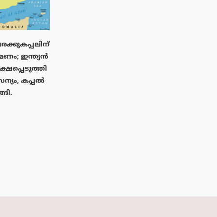
രക്കുകപ്പലിന്
ണം; ഇന്ത്യൻ
്ഷപ്പെടുത്തി
്യം, കപ്പൽ
്ങി.