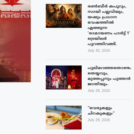
രൺബീർ കപൂറും,
സായി പല്ലവിയും,
യഷും പ്രധാന
വേഷത്തിൽ
എത്തുന്ന
‘രാമായണം പാർട്ട് 1’
ട്രെയിലർ
പുറത്തിറങ്ങി.
July 30, 2026
പുലിമറഞ്ഞതൊണ്ടച്
തെയ്യവും,
മുത്തപ്പനും പുത്തൻ
ജാതിയും.
July 29, 2026
“വേരുകളും
ചിറകുകളും”
July 29, 2026