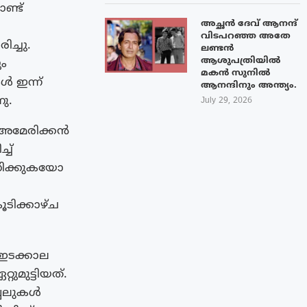
ണ്ട്
അച്ഛൻ ദേവ് ആനന്ദ്
വിടപറഞ്ഞ അതേ
ച്ചു.
ലണ്ടൻ
ആശുപത്രിയിൽ
ം
മകൻ സുനിൽ
ൾ ഇന്ന്
ആനന്ദിനും അന്ത്യം.
നു.
July 29, 2026
 അമേരിക്കൻ
്ച്
ിക്കുകയോ
ൂടിക്കാഴ്ച
 ഇടക്കാല
ുമുട്ടിയത്.
്പലുകൾ