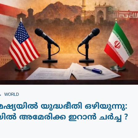
WORLD
േഷ്യയിൽ യുദ്ധഭീതി ഒഴിയുന്നു:
ൽ അമേരിക്ക ഇറാൻ ചർച്ച ?