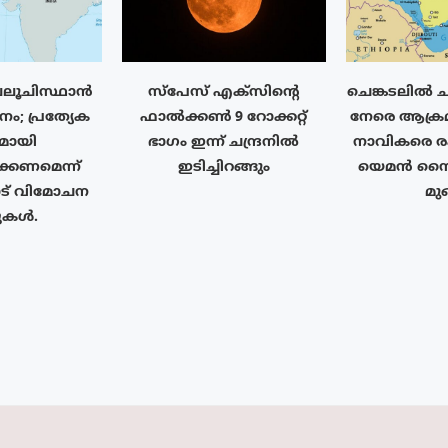
 ബലൂചിസ്ഥാൻ
സ്‌പേസ് എക്‌സിൻ്റെ
ചെങ്കടലിൽ ച
ിനം; പ്രത്യേക
ഫാൽക്കൺ 9 റോക്കറ്റ്
നേരെ ആക്രമ
യമായി
ഭാഗം ഇന്ന് ചന്ദ്രനിൽ
നാവികരെ രക
്കണമെന്ന്
ഇടിച്ചിറങ്ങും
യെമൻ സൈന
് വിമോചന
മുങ
്പുകൾ.