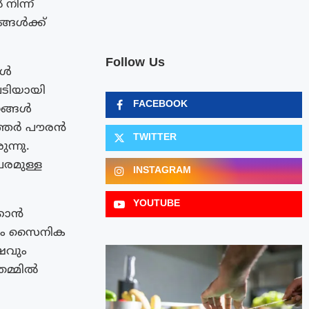
ിന്ന്
്ങൾക്ക്
Follow Us
ങൾ
പടിയായി
FACEBOOK
ങ്ങൾ
ഖത്തർ പൗരൻ
TWITTER
ന്നു.
രമുള്ള
INSTAGRAM
YOUTUBE
്കാൻ
തരം സൈനിക
ഷവും
തമ്മിൽ