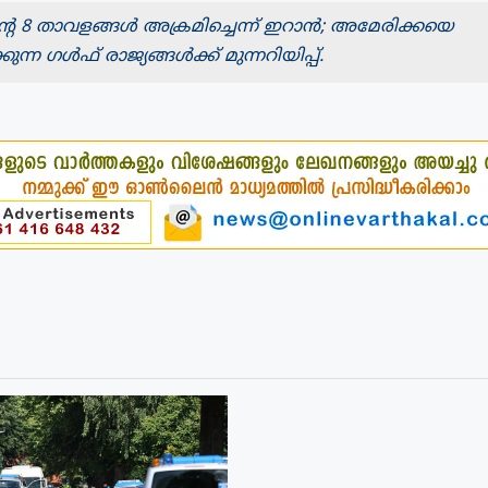
െ 8 താവളങ്ങൾ അക്രമിച്ചെന്ന് ഇറാൻ; അമേരിക്കയെ
ന്ന ഗൾഫ് രാജ്യങ്ങൾക്ക് മുന്നറിയിപ്പ്.