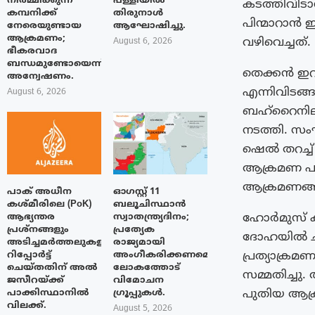
നിർമ്മിക്കുന്ന
പള്ളിയിൽ
കടത്തിവിട
കമ്പനിക്ക്
തിരുനാൾ
പിന്മാറാൻ
നേരെയുണ്ടായ
ആഘോഷിച്ചു.
ആക്രമണം;
വഴിവെച്ചത്.
August 6, 2026
ഭീകരവാദ
ബന്ധമുണ്ടോയെന്ന്
തെക്കൻ ഇറാ
അന്വേഷണം.
എന്നിവിടങ
August 6, 2026
ബഹ്റൈനില
നടത്തി. സ
ഷെൽ തറച്ച്
ആക്രമണ പര
ആക്രമണങ്ങ
പാക് അധീന
ഓഗസ്റ്റ് 11
കശ്മീരിലെ (PoK)
ബലൂചിസ്ഥാൻ
ഹോർമുസ് ക
ആഭ്യന്തര
സ്വാതന്ത്ര്യദിനം;
പ്രശ്നങ്ങളും
പ്രത്യേക
ദോഹയിൽ ചർ
അടിച്ചമർത്തലുകളും
രാജ്യമായി
പ്രത്യാക്ര
റിപ്പോർട്ട്
അംഗീകരിക്കണമെന്ന്
ചെയ്തതിന് അൽ
ലോകത്തോട്
സമ്മതിച്ചു
ജസീറയ്‌ക്ക്
വിമോചന
പുതിയ ആക്രമ
പാക്കിസ്ഥാനിൽ
ഗ്രൂപ്പുകൾ.
വിലക്ക്.
August 5, 2026