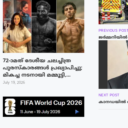
PREVIOUS POS
ജർമ്മനിയിൽ വ
72-ാമത് ദേശീയ ചലച്ചിത്ര
പുരസ്‌കാരങ്ങള്‍ പ്രഖ്യാപിച്ചു;
മികച്ച നടനായി മമ്മൂട്ടി,...
July 19, 2026
NEXT POST
കാനഡയിൽ വാഹ