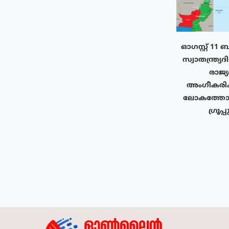
ഓഗസ്റ്റ് 11
സ്വാതന്ത്ര്യദ
രാജ്
അംഗീകരിക
ലോകത്തോട
ഗ്രൂപ