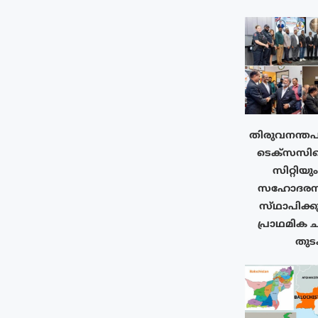
തിരുവനന്തപ
ടെക്‌സസി
സിറ്റിയു
സഹോദരനഗ
സ്‌ഥാപിക്ക
പ്രാഥമിക ച
തുടക