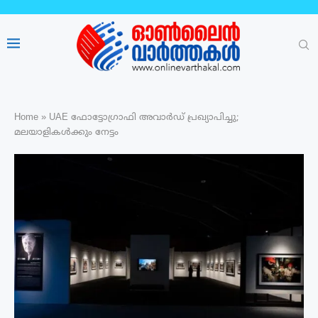
Home
»
UAE ഫോട്ടോഗ്രാഫി അവാർഡ് പ്രഖ്യാപിച്ചു;
മലയാളികൾക്കും നേട്ടം