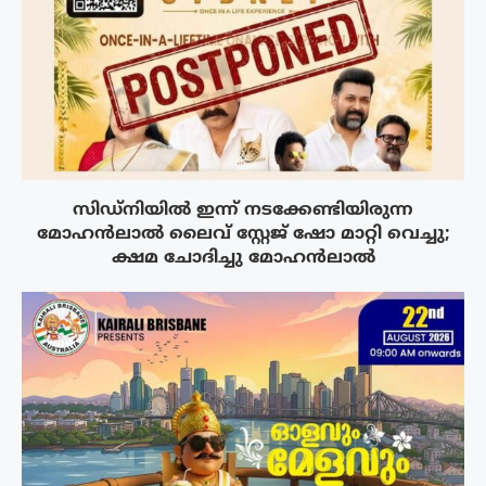
സിഡ്നിയിൽ ഇന്ന് നടക്കേണ്ടിയിരുന്ന
മോഹൻലാൽ ലൈവ് സ്റ്റേജ് ഷോ മാറ്റി വെച്ചു;
ക്ഷമ ചോദിച്ചു മോഹൻലാൽ