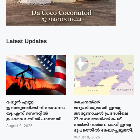
Latest Updates
റഷ്യൻ എണ്ണ
ചൈനയ്ക്ക്
ഇറക്കുമതിക്ക് നിരോധനം:
മറുപടിയുമായി ഇന്ത്യ;
യു.എസ് സെനറ്റിൽ
അരുണാചൽ പ്രദേശിലെ
ഉപരോധ ബിൽ പാസായി.
27 സ്ഥലങ്ങൾക്ക് പേര്
നൽകി സർവെ ഓഫ് ഇന്ത്യ
August 9, 2026
ഭൂപടത്തിൽ രേഖപ്പെടുത്തി.
August 8, 2026