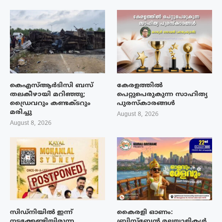
കെഎസ്ആർടിസി ബസ്
കേരളത്തിൽ
തലകീഴായി മറിഞ്ഞു;
പെറ്റുപെരുകുന്ന സാഹിത്യ
ഡ്രൈവറും കണ്ടക്ടറും
പുരസ്‌കാരങ്ങൾ
മരിച്ചു
August 8, 2026
August 8, 2026
സിഡ്നിയിൽ ഇന്ന്
കൈരളി ഓണം:
നടക്കേണ്ടിയിരുന്ന
ബ്രിസ്ബേൻ മലയാളികൾ