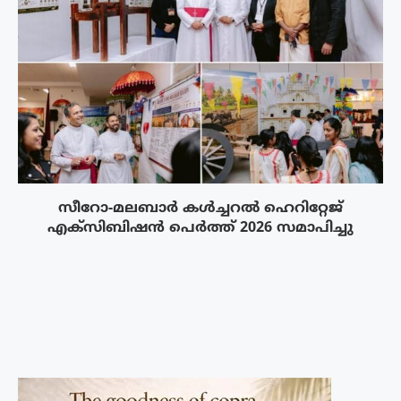
സീറോ-മലബാർ കൾച്ചറൽ ഹെറിറ്റേജ്
എക്സിബിഷൻ പെർത്ത് 2026 സമാപിച്ചു