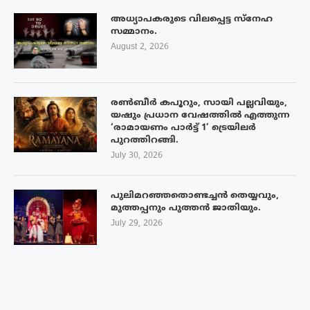
അധ്യാപകരുടെ വിലപ്പെട്ട സ്നേഹ
സമ്മാനം.
August 2, 2026
രൺബീർ കപൂറും, സായി പല്ലവിയും,
യഷും പ്രധാന വേഷത്തിൽ എത്തുന്ന
‘രാമായണം പാർട്ട് 1’ ട്രെയിലർ
പുറത്തിറങ്ങി.
July 30, 2026
പുലിമറഞ്ഞതൊണ്ടച്ചൻ തെയ്യവും,
മുത്തപ്പനും പുത്തൻ ജാതിയും.
July 29, 2026