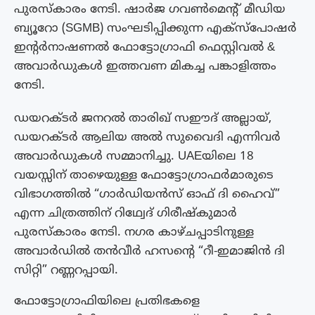
പുരസ്‌കാരം നേടി. ഷാർജ ഗവൺമെന്റ് മീഡിയ
ബ്യൂറോ (SGMB) സംഘടിപ്പിക്കുന്ന എക്‌സ്‌പോഷർ
ഇന്റർനാഷണൽ ഫോട്ടോഗ്രാഫി ഫെസ്റ്റിവൽ &
അവാർഡുകൾ ഇത്തവണ മികച്ച പങ്കാളിത്തം
നേടി.
ഡയറക്ടർ ജനറൽ താരിഖ് സഈദ് അല്ലായ്,
ഡയറക്ടർ ആലിയ അൽ സുവൈദി എന്നിവർ
അവാർഡുകൾ സമ്മാനിച്ചു. UAEയിലെ 18
വയസ്സിന് താഴെയുള്ള ഫോട്ടോഗ്രാഫർമാരുടെ
വിഭാഗത്തിൽ “ഗാർഡിയൻസ് ഓഫ് ദി ഹൈവ്”
എന്ന ചിത്രത്തിന് റിഥ്വേദ് ഗിരീഷ്‌കുമാർ
പുരസ്‌കാരം നേടി. നഗര കാഴ്ചപ്പാടിനുള്ള
അവാർഡിൽ തൻവീർ ഹസന്റെ “റീ-ഇമാജിൻ ദി
സിറ്റി” റണ്ണറപ്പായി.
ഫോട്ടോഗ്രാഫിയിലെ പ്രതിഭകളെ