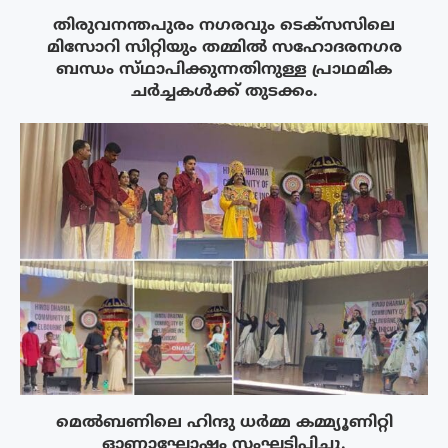
തിരുവനന്തപുരം നഗരവും ടെക്‌സസിലെ
മിസോറി സിറ്റിയും തമ്മിൽ സഹോദരനഗര
ബന്ധം സ്‌ഥാപിക്കുന്നതിനുള്ള പ്രാഥമിക
ചർച്ചകൾക്ക് തുടക്കം.
മെൽബണിലെ ഹിന്ദു ധർമ്മ കമ്മ്യൂണിറ്റി
ഓണാഘോഷം സംഘടിപ്പിച്ചു.