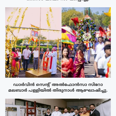
ഡാർവിൻ സെന്റ് അൽഫോൻസാ സിറോ
മലബാർ പള്ളിയിൽ തിരുനാൾ ആഘോഷിച്ചു.