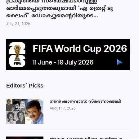
പ്രകൃതിയെ സംരക്ഷിക്കാനുള്ള
ഓർമ്മപ്പെടുത്തലുമായി ‘എ ത്രെറ്റ് ടു
ലൈഫ്’ ഡോക്യുമെന്ററിയുടെ...
July 21, 2026
Editors’ Picks
നടൻ ഷാനവാസ്: സ്മരണാഞ്ജലി
August 7, 2026