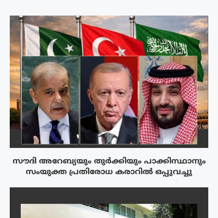
സൗദി അറേബ്യയും തുർക്കിയും പാക്കിസ്ഥാനും
സംയുക്ത പ്രതിരോധ കരാറിൽ ഒപ്പുവച്ചു