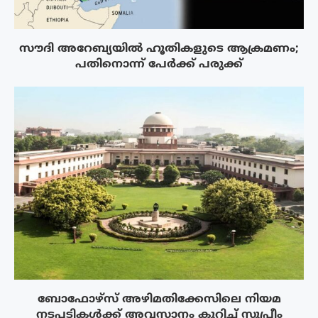
സൗദി അറേബ്യയിൽ ഹൂതികളുടെ ആക്രമണം;
പതിനൊന്ന് പേർക്ക് പരുക്ക്
ബോഫോഴ്‌സ് അഴിമതിക്കേസിലെ നിയമ
നടപടികൾക്ക് അവസാനം കുറിച്ച് സുപ്രീം