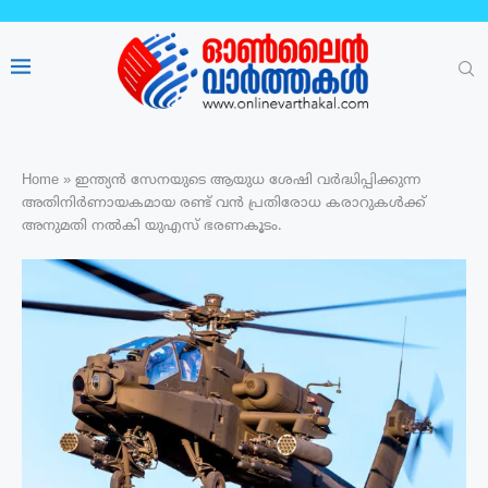
Home
»
ഇന്ത്യൻ സേനയുടെ ആയുധ ശേഷി വർദ്ധിപ്പിക്കുന്ന
അതിനിർണായകമായ രണ്ട് വന്‍ പ്രതിരോധ കരാറുകൾക്ക്
അനുമതി നൽകി യുഎസ് ഭരണകൂടം.