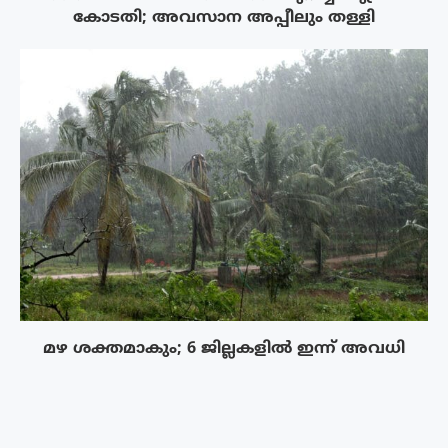
കോടതി; അവസാന അപ്പീലും തള്ളി
മഴ ശക്തമാകും; 6 ജില്ലകളിൽ ഇന്ന് അവധി