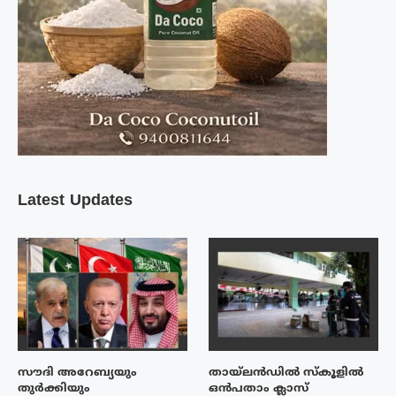
Latest Updates
സൗദി അറേബ്യയും
തായ്‌ലൻഡിൽ സ്കൂളിൽ
തുർക്കിയും
ഒൻപതാം ക്ലാസ്