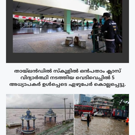
തായ്‌ലൻഡിൽ സ്കൂളിൽ ഒൻപതാം ക്ലാസ്
വിദ്യാർത്ഥി നടത്തിയ വെടിവെപ്പിൽ 5
അധ്യാപകർ ഉൾപ്പെടെ ഏഴുപേർ കൊല്ലപ്പെട്ടു.