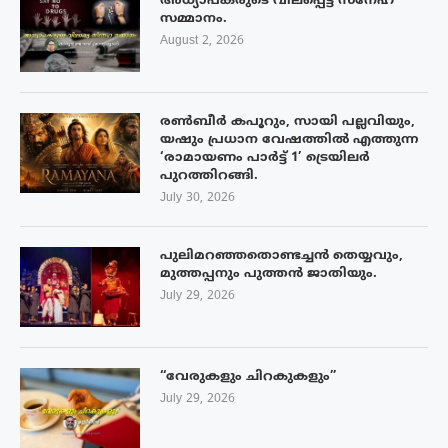
അധ്യാപകരുടെ വിലപ്പെട്ട സ്നേഹ
സമ്മാനം.
August 2, 2026
രൺബീർ കപൂറും, സായി പല്ലവിയും,
യഷും പ്രധാന വേഷത്തിൽ എത്തുന്ന
‘രാമായണം പാർട്ട് 1’ ട്രെയിലർ
പുറത്തിറങ്ങി.
July 30, 2026
പുലിമറഞ്ഞതൊണ്ടച്ചൻ തെയ്യവും,
മുത്തപ്പനും പുത്തൻ ജാതിയും.
July 29, 2026
“വേരുകളും ചിറകുകളും”
July 29, 2026