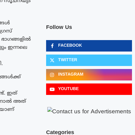
്ന സൂചനയും
ങ്ങൾ
Follow Us
്രസ്
ധ ഭാഗങ്ങളിൽ
FACEBOOK
ളും ഇന്നലെ
TWITTER
.
INSTAGRAM
ങ്ങൾക്ക്
YOUTUBE
ട്. ഇത്
എന്നാൽ അത്
ിയാണ്
Categories