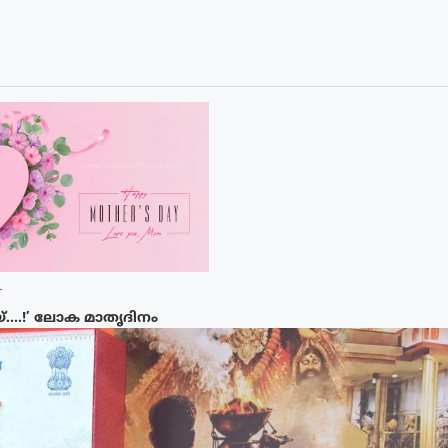
T
യ്….!’ ലോക മാതൃദിനം