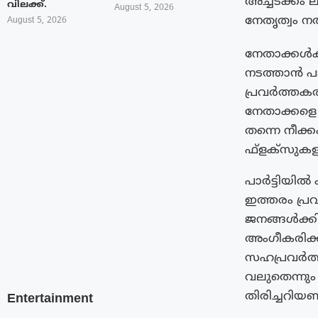
അച്ചടക്കം
വിലക്ക്.
August 5, 2026
നേതൃത്വം ന
August 5, 2026
നേതാക്കൾക
നടത്താൻ പ
പ്രവർത്തകര
നേതാക്കളെ പ
തന്നെ നീക്ക
ഫ്ളക്‌സുകള
പാർട്ടിയിൽ 
ഇത്തരം പ്ര
ജനങ്ങൾക്കിട
അംഗീകരിക്കാ
സഹപ്രവർത്ത
വലുതെന്നും
തിരിച്ചറിയ
Entertainment