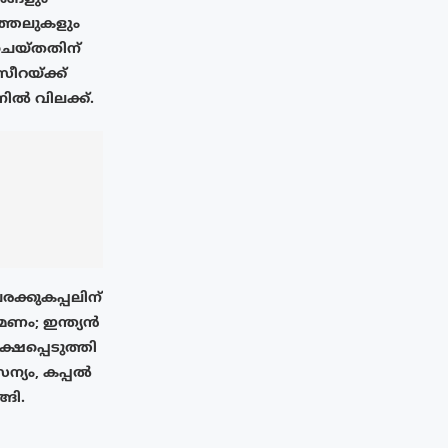
ത്തലുകളും
് ചെയ്തതിന്
റയ്‌ക്ക്
നിൽ വിലക്ക്.
രക്കുകപ്പലിന്
ണം; ഇന്ത്യൻ
്ഷപ്പെടുത്തി
്യം, കപ്പൽ
്ങി.