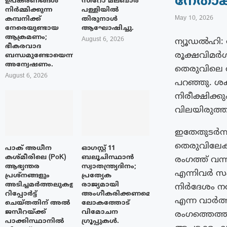
നേതാക
ഉപകരണങ്ങൾ
സിറോ മലബാർ
നിർമ്മിക്കുന്ന
പള്ളിയിൽ
May 10, 2026
കമ്പനിക്ക്
തിരുനാൾ
നേരെയുണ്ടായ
ആഘോഷിച്ചു.
ആക്രമണം;
August 6, 2026
ന്യൂഡൽഹി: 
ഭീകരവാദ
രൂക്ഷവിമർശന
ബന്ധമുണ്ടോയെന്ന്
അന്വേഷണം.
തെരുവിലെ ത
August 6, 2026
പറഞ്ഞു. ശക
നിരീക്ഷിക്
വിലയിരുത്ത
ഇതേതുടർന്ന്
തെരുവിലേക്
പാക് അധീന
ഓഗസ്റ്റ് 11
കശ്മീരിലെ (PoK)
ബലൂചിസ്ഥാൻ
രംഗത്ത് വന
ആഭ്യന്തര
സ്വാതന്ത്ര്യദിനം;
എന്നിവർ സ
പ്രശ്നങ്ങളും
പ്രത്യേക
അടിച്ചമർത്തലുകളും
രാജ്യമായി
നിർദേശം ന
റിപ്പോർട്ട്
അംഗീകരിക്കണമെന്ന്
എന്ന വാർത്
ചെയ്തതിന് അൽ
ലോകത്തോട്
ജസീറയ്‌ക്ക്
വിമോചന
രംഗത്തെത്
പാക്കിസ്ഥാനിൽ
ഗ്രൂപ്പുകൾ.