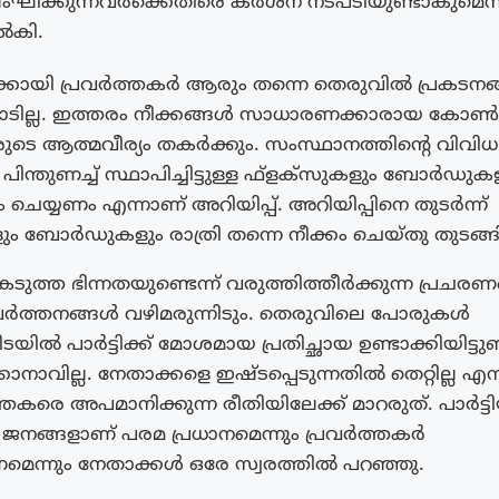
 ലംഘിക്കുന്നവർക്കെതിരെ കർശന നടപടിയുണ്ടാകുമെന
ൽകി.
്കായി പ്രവർത്തകർ ആരും തന്നെ തെരുവിൽ പ്രകടന
ാടില്ല. ഇത്തരം നീക്കങ്ങൾ സാധാരണക്കാരായ കോൺഗ
ുടെ ആത്മവീര്യം തകർക്കും. സംസ്ഥാനത്തിന്റെ വിവി
ിന്തുണച്ച് സ്ഥാപിച്ചിട്ടുള്ള ഫ്ളക്‌സുകളും ബോർഡുക
ം ചെയ്യണം എന്നാണ് അറിയിപ്പ്. അറിയിപ്പിനെ തുടർന്ന്
ും ബോർഡുകളും രാത്രി തന്നെ നീക്കം ചെയ്തു തുടങ്ങി
കടുത്ത ഭിന്നതയുണ്ടെന്ന് വരുത്തിത്തീർക്കുന്ന പ്രചരണ
വർത്തനങ്ങൾ വഴിമരുന്നിടും. തെരുവിലെ പോരുകൾ
യിൽ പാർട്ടിക്ക് മോശമായ പ്രതിച്ഛായ ഉണ്ടാക്കിയിട്ടുണ്
നാവില്ല. നേതാക്കളെ ഇഷ്‌ടപ്പെടുന്നതിൽ തെറ്റില്ല 
കരെ അപമാനിക്കുന്ന രീതിയിലേക്ക് മാറരുത്. പാർട്ട
 ജനങ്ങളാണ് പരമ പ്രധാനമെന്നും പ്രവർത്തകർ
ണമെന്നും നേതാക്കൾ ഒരേ സ്വരത്തിൽ പറഞ്ഞു.