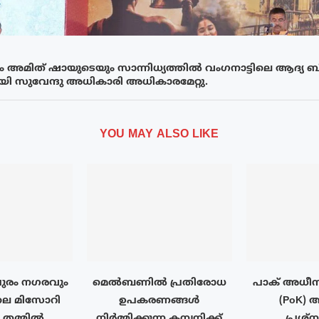
 അമിത് ഷായുടെയും സാന്നിധ്യത്തിൽ വംഗനാട്ടിലെ ആദ്യ 
യായി സുവേന്ദു അധികാരി അധികാരമേറ്റു.
YOU MAY ALSO LIKE
ുരം നഗരവും
മെൽബണിൽ പ്രതിരോധ
പാക് അധീന
ലെ മിസോറി
ഉപകരണങ്ങൾ
(PoK) 
ം തമ്മിൽ
നിർമ്മിക്കുന്ന കമ്പനിക്ക്
പ്രശ്