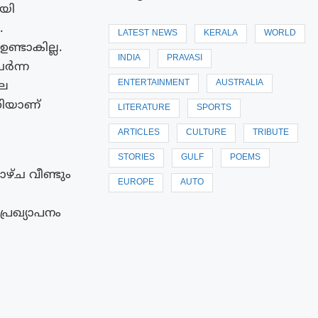
ായി
.
LATEST NEWS
KERALA
WORLD
ഉണ്ടാകില്ല.
INDIA
PRAVASI
ർന്ന
ENTERTAINMENT
AUSTRALIA
ലെ
തിയാണ്
LITERATURE
SPORTS
ARTICLES
CULTURE
TRIBUTE
STORIES
GULF
POEMS
്‌ച വീണ്ടും
EUROPE
AUTO
്രഖ്യാപനം