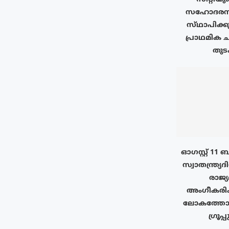
സഹോദരനഗ
സ്‌ഥാപിക്ക
പ്രാഥമിക ച
തുടക
ഓഗസ്റ്റ് 11
സ്വാതന്ത്ര്യദ
രാജ്
അംഗീകരിക
ലോകത്തോട
ഗ്രൂപ