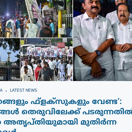
A
LATEST NEWS
നങ്ങളും ഫ്ളക്‌സുകളും വേണ്ട’:
്ങൾ തെരുവിലേക്ക് പടരുന്നതി
 അതൃപ്തിയുമായി മുതിർന്ന