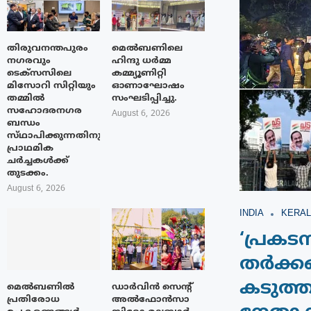
തിരുവനന്തപുരം
മെൽബണിലെ
നഗരവും
ഹിന്ദു ധർമ്മ
ടെക്‌സസിലെ
കമ്മ്യൂണിറ്റി
മിസോറി സിറ്റിയും
ഓണാഘോഷം
തമ്മിൽ
സംഘടിപ്പിച്ചു.
സഹോദരനഗര
August 6, 2026
ബന്ധം
സ്‌ഥാപിക്കുന്നതിനുള്ള
പ്രാഥമിക
ചർച്ചകൾക്ക്
തുടക്കം.
August 6, 2026
INDIA
KERAL
‘പ്രകട
തർക്കങ
കടുത്ത
മെൽബണിൽ
ഡാർവിൻ സെന്റ്
പ്രതിരോധ
അൽഫോൻസാ