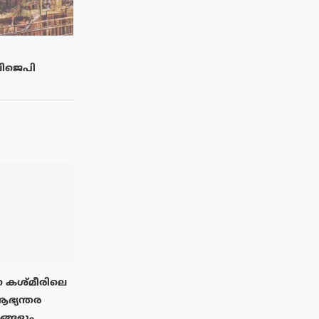
ബിജെപി
 കശ്മീരിലെ
ആഭ്യന്തര
നങ്ങളും