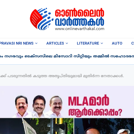
PRAVASI NRI NEWS
ARTICLES
LITERATURE
AUTO
C
രം നഗരവും ടെക്‌സസിലെ മിസോറി സിറ്റിയും തമ്മിൽ സഹോദരന
േക്ക് പടരുന്നതിൽ കടുത്ത അതൃപ്തിയുമായി മുതിർന്ന നേതാക്കൾ.