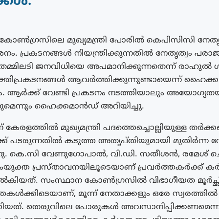
്കൾ.
കോൺഗ്രസിലെ മുഖ്യമന്ത്രി പോരിൽ കെപിസിസി നേതൃത
ം. പ്രകടനങ്ങൾ നിയന്ത്രിക്കുന്നതിൽ നേതൃത്വം പരാജയപ
മ്മിലടി ജനവിധിയെ അപമാനിക്കുന്നതെന്ന് രാഹുൽ ഗ
്തിപ്രകടനങ്ങൾ ആവർത്തിക്കുന്നുണ്ടായെന്ന് ഹൈക്
കും. ആർക്ക് വേണ്ടി പ്രകടനം നടത്തിയാലും അയോഗ്യ
ുമെന്നും ഹൈക്കമാൻഡ് അറിയിച്ചു.
 കേരളത്തിൽ മുഖ്യമന്ത്രി പദത്തെച്ചൊല്ലിയുള്ള തർക്
ക് പടരുന്നതിൽ കടുത്ത അതൃപ്തിയുമായി മുതിർന്ന 
്നു. കെ.സി വേണുഗോപാൽ, വി.ഡി. സതീശൻ, രമേശ് ചെ
ംയുക്ത പ്രസ്‌താവനയിലൂടെയാണ് പ്രവർത്തകർക്ക് 
ൽകിയത്. സംസ്ഥാന കോൺഗ്രസിൽ വിഭാഗീയത മൂർച്ഛിക
തകൾക്കിടെയാണ്, മൂന്ന് നേതാക്കളും ഒരേ സ്വരത്തിൽ
തിയത്. തെരുവിലെ പോരുകൾ അവസാനിപ്പിക്കണമെന്ന