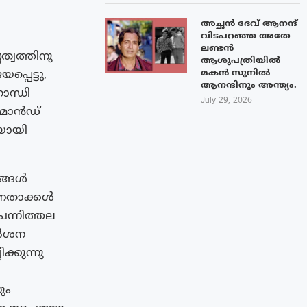
അച്ഛൻ ദേവ് ആനന്ദ്
വിടപറഞ്ഞ അതേ
ലണ്ടൻ
്വത്തിനു
ആശുപത്രിയിൽ
മകൻ സുനിൽ
്പെട്ടു,
ആനന്ദിനും അന്ത്യം.
ാന്ധി
July 29, 2026
കമാൻഡ്
തയായി
കങ്ങൾ
നേതാക്കൾ
ന്നിത്തല
കർശന
്കുന്നു
ും