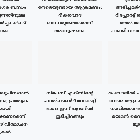
ര ബന്ധം
നേരെയുണ്ടായ ആക്രമണം;
അടിച്ചമർ
ുന്നതിനുള്ള
ഭീകരവാദ
റിപ്പോർട്ട
ർച്ചകൾക്ക്
ബന്ധമുണ്ടോയെന്ന്
അൽ ജസീ
്കം.
അന്വേഷണം.
പാക്കിസ്ഥാ
 ബലൂചിസ്ഥാൻ
സ്‌പേസ് എക്‌സിൻ്റെ
ചെങ്കടലിൽ ച
ിനം; പ്രത്യേക
ഫാൽക്കൺ 9 റോക്കറ്റ്
നേരെ ആക്രമ
യമായി
ഭാഗം ഇന്ന് ചന്ദ്രനിൽ
നാവികരെ രക
്കണമെന്ന്
ഇടിച്ചിറങ്ങും
യെമൻ സൈന
് വിമോചന
മുങ
്പുകൾ.