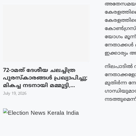
അതേസമയം മു
കേരളത്തിലെ
കേരളത്തിൻ്റെ
കോൺഗ്രസ് 
യോഗം മൂന്ന
നേതാക്കൾ ദ
ഇക്കാര്യം അ
നിലപാടിൽ നിന
72-ാമത് ദേശീയ ചലച്ചിത്ര
നേതാക്കളോട
പുരസ്‌കാരങ്ങള്‍ പ്രഖ്യാപിച്ചു;
മുതിർന്ന 
മികച്ച നടനായി മമ്മൂട്ടി,...
ഗാന്ധിയുമാ
July 19, 2026
നടത്തുമെന്ന്