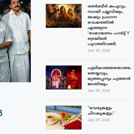
രൺബീർ കപൂറും,
സായി പല്ലവിയും,
യഷും പ്രധാന
വേഷത്തിൽ
എത്തുന്ന
‘രാമായണം പാർട്ട് 1’
ട്രെയിലർ
പുറത്തിറങ്ങി.
July 30, 2026
പുലിമറഞ്ഞതൊണ്ടച്
തെയ്യവും,
മുത്തപ്പനും പുത്തൻ
ജാതിയും.
July 29, 2026
“വേരുകളും
ൽ
ചിറകുകളും”
July 29, 2026