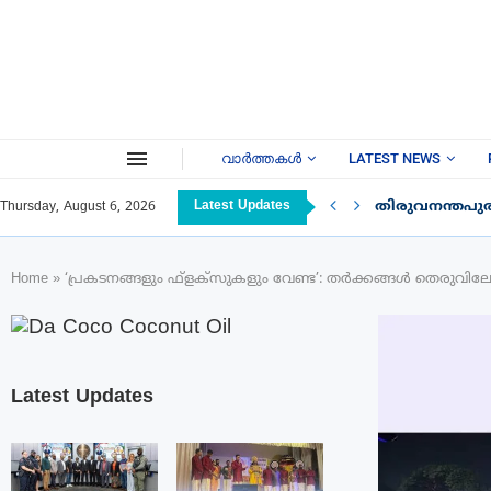
വാർത്തകൾ
LATEST NEWS
Latest Updates
തിരുവനന്തപു
Thursday, August 6, 2026
Home
»
‘പ്രകടനങ്ങളും ഫ്ളക്‌സുകളും വേണ്ട’: തർക്കങ്ങൾ തെരുവില
Latest Updates