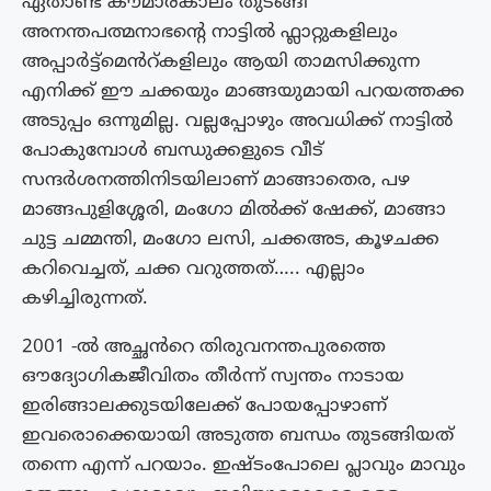
ഏതാണ്ട് കൗമാരകാലം തുടങ്ങി
അനന്തപത്മനാഭന്റെ നാട്ടിൽ ഫ്ലാറ്റുകളിലും
അപ്പാർട്ട്മെൻറ്കളിലും ആയി താമസിക്കുന്ന
എനിക്ക് ഈ ചക്കയും മാങ്ങയുമായി പറയത്തക്ക
അടുപ്പം ഒന്നുമില്ല. വല്ലപ്പോഴും അവധിക്ക് നാട്ടിൽ
പോകുമ്പോൾ ബന്ധുക്കളുടെ വീട്
സന്ദർശനത്തിനിടയിലാണ് മാങ്ങാതെര, പഴ
മാങ്ങപുളിശ്ശേരി, മംഗോ മിൽക്ക് ഷേക്ക്‌, മാങ്ങാ
ചുട്ട ചമ്മന്തി, മംഗോ ലസി, ചക്കഅട, കൂഴചക്ക
കറിവെച്ചത്, ചക്ക വറുത്തത്….. എല്ലാം
കഴിച്ചിരുന്നത്.
2001 -ൽ അച്ഛൻറെ തിരുവനന്തപുരത്തെ
ഔദ്യോഗികജീവിതം തീർന്ന് സ്വന്തം നാടായ
ഇരിങ്ങാലക്കുടയിലേക്ക് പോയപ്പോഴാണ്
ഇവരൊക്കെയായി അടുത്ത ബന്ധം തുടങ്ങിയത്
തന്നെ എന്ന് പറയാം. ഇഷ്ടംപോലെ പ്ലാവും മാവും