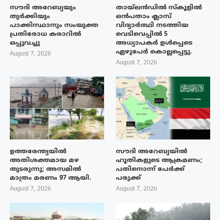
സൗദി അറേബ്യയും
തായ്‌ലൻഡിൽ സ്കൂളിൽ
തുർക്കിയും
ഒൻപതാം ക്ലാസ്
പാക്കിസ്ഥാനും സംയുക്ത
വിദ്യാർത്ഥി നടത്തിയ
പ്രതിരോധ കരാറിൽ
വെടിവെപ്പിൽ 5
ഒപ്പുവച്ചു
അധ്യാപകർ ഉൾപ്പെടെ
ഏഴുപേർ കൊല്ലപ്പെട്ടു.
August 7, 2026
August 7, 2026
ഉത്തരേന്ത്യയിൽ
സൗദി അറേബ്യയിൽ
അതിശക്തമായ മഴ
ഹൂതികളുടെ ആക്രമണം;
തുടരുന്നു; അസമിൽ
പതിനൊന്ന് പേർക്ക്
മാത്രം മരണം 97 ആയി.
പരുക്ക്
August 7, 2026
August 7, 2026