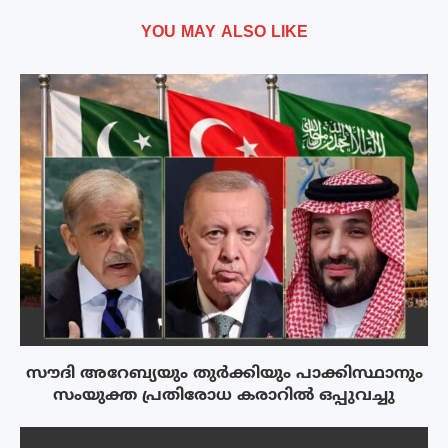
YOU MAY ALSO LIKE
സൗദി അറേബ്യയും തുർക്കിയും പാക്കിസ്ഥാനും
സംയുക്ത പ്രതിരോധ കരാറിൽ ഒപ്പുവച്ചു