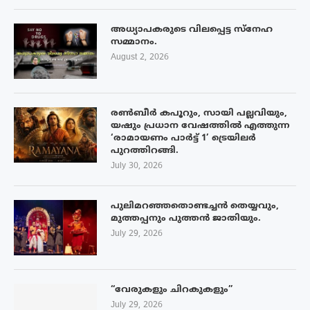
അധ്യാപകരുടെ വിലപ്പെട്ട സ്നേഹ
സമ്മാനം.
August 2, 2026
രൺബീർ കപൂറും, സായി പല്ലവിയും,
യഷും പ്രധാന വേഷത്തിൽ എത്തുന്ന
‘രാമായണം പാർട്ട് 1’ ട്രെയിലർ
പുറത്തിറങ്ങി.
July 30, 2026
പുലിമറഞ്ഞതൊണ്ടച്ചൻ തെയ്യവും,
മുത്തപ്പനും പുത്തൻ ജാതിയും.
July 29, 2026
“വേരുകളും ചിറകുകളും”
July 29, 2026