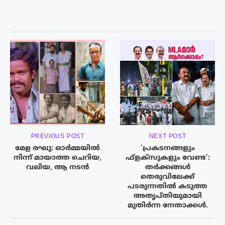
PREVIOUS POST
NEXT POST
മേള രഘു: ഓർമ്മയിൽ
‘പ്രകടനങ്ങളും
നിന്ന് മായാത്ത ചെറിയ,
ഫ്ളക്‌സുകളും വേണ്ട’:
വലിയ, ആ നടൻ
തർക്കങ്ങൾ
തെരുവിലേക്ക്
പടരുന്നതിൽ കടുത്ത
അതൃപ്തിയുമായി
മുതിർന്ന നേതാക്കൾ.