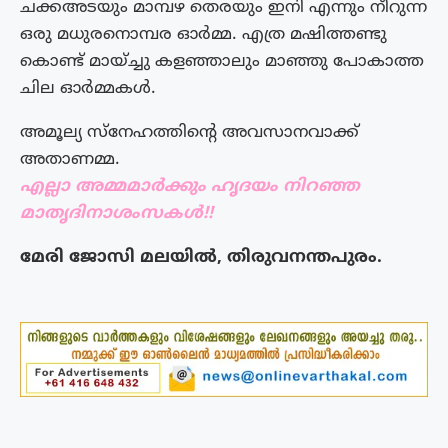
ചക്കഅടയും മാമ്പഴ തെരയും ഇനി എന്നും നീറുന്ന
ഒരു മധുരനൊമ്പര ഓർമ്മ. എത്ര മഷിത്തണ്ടു
കൊണ്ട് മായ്ച്ചു കളഞ്ഞാലും മാഞ്ഞു പോകാത്ത
ചില ഓർമ്മകൾ.
അമൂല്യ സ്നേഹത്തിന്റെ അവസാനവാക്ക്
അതാണമ്മ.
എല്ലാ അമ്മമാർക്കും ഹൃദയം നിറഞ്ഞ
മാതൃദിനാശംസകൾ!!
മേരി ജോസി മലയിൽ, തിരുവനന്തപുരം.