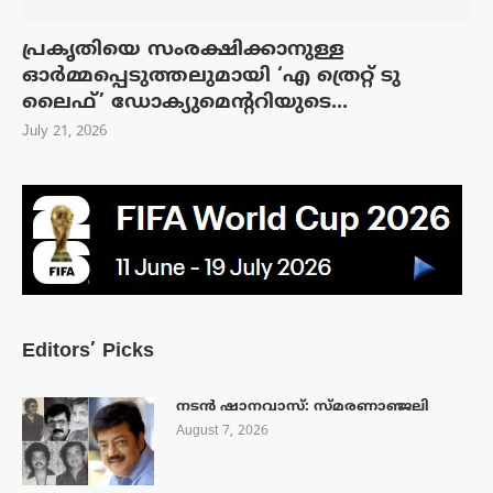
പ്രകൃതിയെ സംരക്ഷിക്കാനുള്ള
ഓർമ്മപ്പെടുത്തലുമായി ‘എ ത്രെറ്റ് ടു
ലൈഫ്’ ഡോക്യുമെന്ററിയുടെ...
July 21, 2026
Editors’ Picks
നടൻ ഷാനവാസ്: സ്മരണാഞ്ജലി
August 7, 2026