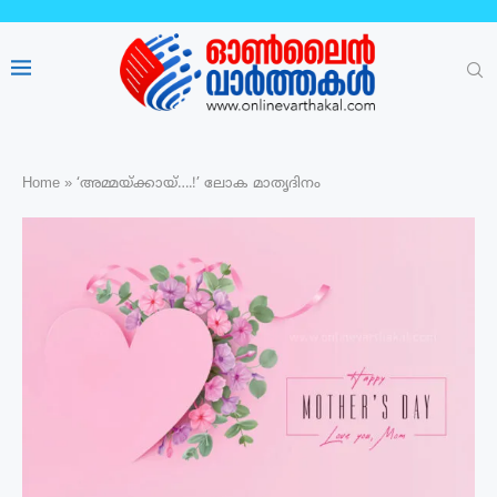
Home
»
‘അമ്മയ്ക്കായ്….!’ ലോക മാതൃദിനം