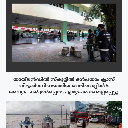
തായ്‌ലൻഡിൽ സ്കൂളിൽ ഒൻപതാം ക്ലാസ്
വിദ്യാർത്ഥി നടത്തിയ വെടിവെപ്പിൽ 5
അധ്യാപകർ ഉൾപ്പെടെ ഏഴുപേർ കൊല്ലപ്പെട്ടു.