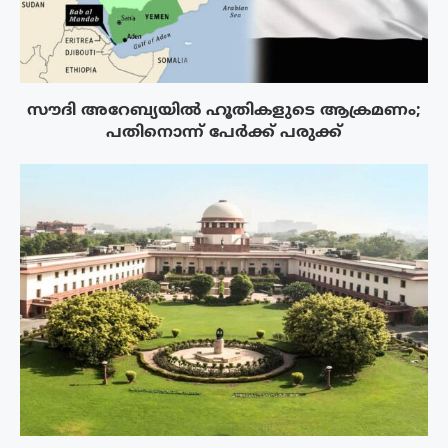
സൗദി അറേബ്യയിൽ ഹൂതികളുടെ ആക്രമണം;
പതിനൊന്ന് പേർക്ക് പരുക്ക്