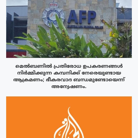
മെൽബണിൽ പ്രതിരോധ ഉപകരണങ്ങൾ
നിർമ്മിക്കുന്ന കമ്പനിക്ക് നേരെയുണ്ടായ
ആക്രമണം; ഭീകരവാദ ബന്ധമുണ്ടോയെന്ന്
അന്വേഷണം.