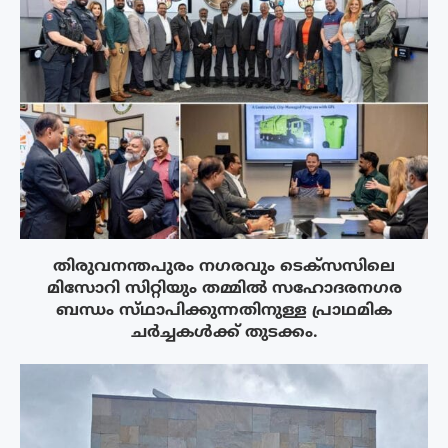
തിരുവനന്തപുരം നഗരവും ടെക്‌സസിലെ
മിസോറി സിറ്റിയും തമ്മിൽ സഹോദരനഗര
ബന്ധം സ്‌ഥാപിക്കുന്നതിനുള്ള പ്രാഥമിക
ചർച്ചകൾക്ക് തുടക്കം.