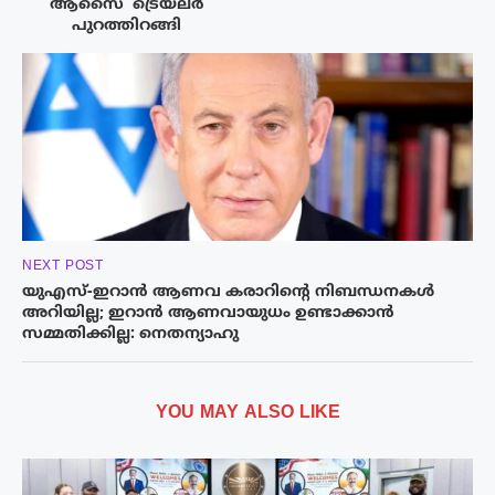
ആസൈ’ ട്രെയ്‌ലർ
പുറത്തിറങ്ങി
NEXT POST
യുഎസ്-ഇറാൻ ആണവ കരാറിന്റെ നിബന്ധനകൾ
അറിയില്ല; ഇറാൻ ആണവായുധം ഉണ്ടാക്കാൻ
സമ്മതിക്കില്ല: നെതന്യാഹു
YOU MAY ALSO LIKE