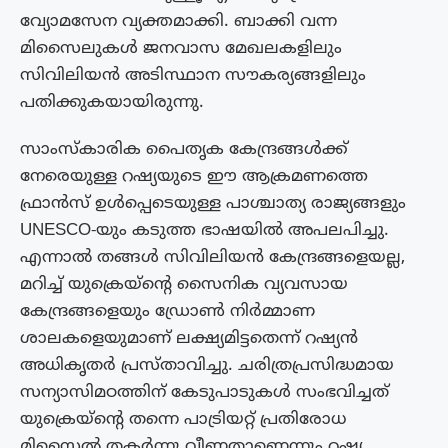
വ്യോമസേന വ്യക്തമാക്കി. ബാക്കി വന്ന
മിസൈലുകൾ ജനവാസ മേഖലകളിലും
സിവിലിയൻ അടിസ്ഥാന സൗകര്യങ്ങളിലും
പതിക്കുകയായിരുന്നു.
സാംസ്കാരിക പൈതൃക കേന്ദ്രങ്ങൾക്ക്
നേരെയുള്ള റഷ്യയുടെ ഈ ആക്രമണത്തെ
ഫ്രാൻസ് ഉൾപ്പെടെയുള്ള പാശ്ചാത്യ രാജ്യങ്ങളും
UNESCO-യും കടുത്ത ഭാഷയിൽ അപലപിച്ചു.
എന്നാൽ തങ്ങൾ സിവിലിയൻ കേന്ദ്രങ്ങളെയല്ല,
മറിച്ച് യുക്രെയ്ന്റെ സൈനിക വ്യവസായ
കേന്ദ്രങ്ങളെയും ഡ്രോൺ നിർമ്മാണ
ശാലകളെയുമാണ് ലക്ഷ്യമിട്ടതെന്ന് റഷ്യൻ
അധികൃതർ പ്രസ്താവിച്ചു. ചരിത്രപ്രസിദ്ധമായ
സന്യാസിമഠത്തിന് കേടുപാടുകൾ സംഭവിച്ചത്
യുക്രെയ്ന്റെ തന്നെ പാട്രിയറ്റ് പ്രതിരോധ
മിസൈൽ തകർന്നു വീണതാണെന്നും റഷ്യ