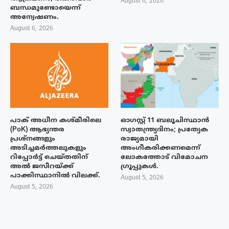
August 6, 2026
ബന്ധമുണ്ടോയെന്ന്
അന്വേഷണം.
August 6, 2026
പാക് അധീന കശ്മീരിലെ
ഓഗസ്റ്റ് 11 ബലൂചിസ്ഥാൻ
(PoK) ആഭ്യന്തര
സ്വാതന്ത്ര്യദിനം; പ്രത്യേക
പ്രശ്നങ്ങളും
രാജ്യമായി
അടിച്ചമർത്തലുകളും
അംഗീകരിക്കണമെന്ന്
റിപ്പോർട്ട് ചെയ്തതിന്
ലോകത്തോട് വിമോചന
അൽ ജസീറയ്‌ക്ക്
ഗ്രൂപ്പുകൾ.
പാക്കിസ്ഥാനിൽ വിലക്ക്.
August 5, 2026
August 5, 2026