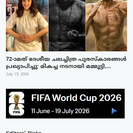
72-ാമത് ദേശീയ ചലച്ചിത്ര പുരസ്‌കാരങ്ങള്‍
പ്രഖ്യാപിച്ചു; മികച്ച നടനായി മമ്മൂട്ടി,...
July 19, 2026