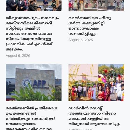
തിരുവനന്തപുരം നഗരവും
മെൽബണിലെ ഹിന്ദു
ടെക്‌സസിലെ മിസോറി
ധർമ്മ കമ്മ്യൂണിറ്റി
സിറ്റിയും തമ്മിൽ
ഓണാഘോഷം
സഹോദരനഗര ബന്ധം
സംഘടിപ്പിച്ചു.
സ്‌ഥാപിക്കുന്നതിനുള്ള
August 6, 2026
പ്രാഥമിക ചർച്ചകൾക്ക്
തുടക്കം.
August 6, 2026
മെൽബണിൽ പ്രതിരോധ
ഡാർവിൻ സെന്റ്
ഉപകരണങ്ങൾ
അൽഫോൻസാ സിറോ
നിർമ്മിക്കുന്ന കമ്പനിക്ക്
മലബാർ പള്ളിയിൽ
നേരെയുണ്ടായ
തിരുനാൾ ആഘോഷിച്ചു.
ആക്രമണം; ഭീകരവാദ