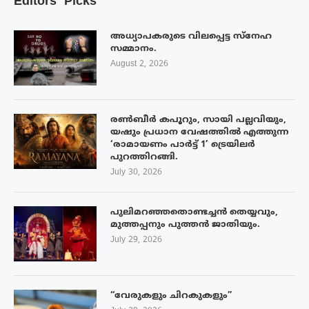
Editors’ Picks
അധ്യാപകരുടെ വിലപ്പെട്ട സ്നേഹ
സമ്മാനം.
August 2, 2026
രൺബീർ കപൂറും, സായി പല്ലവിയും,
യഷും പ്രധാന വേഷത്തിൽ എത്തുന്ന
‘രാമായണം പാർട്ട് 1’ ട്രെയിലർ
പുറത്തിറങ്ങി.
July 30, 2026
പുലിമറഞ്ഞതൊണ്ടച്ചൻ തെയ്യവും,
മുത്തപ്പനും പുത്തൻ ജാതിയും.
July 29, 2026
“വേരുകളും ചിറകുകളും”