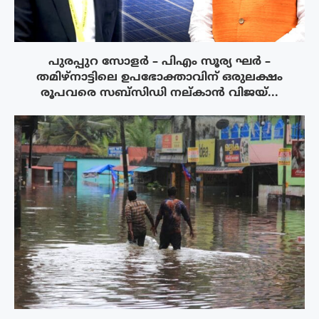
പുരപ്പുറ സോളർ – പിഎം സൂര്യ ഘർ –
തമിഴ്നാട്ടിലെ ഉപഭോക്താവിന് ഒരുലക്ഷം
രൂപവരെ സബ്സിഡി നല്കാൻ വിജയ്...