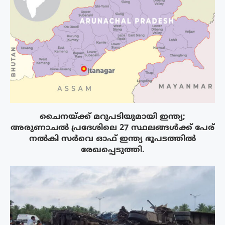
ചൈനയ്ക്ക് മറുപടിയുമായി ഇന്ത്യ;
അരുണാചൽ പ്രദേശിലെ 27 സ്ഥലങ്ങൾക്ക് പേര്
നൽകി സർവെ ഓഫ് ഇന്ത്യ ഭൂപടത്തിൽ
രേഖപ്പെടുത്തി.