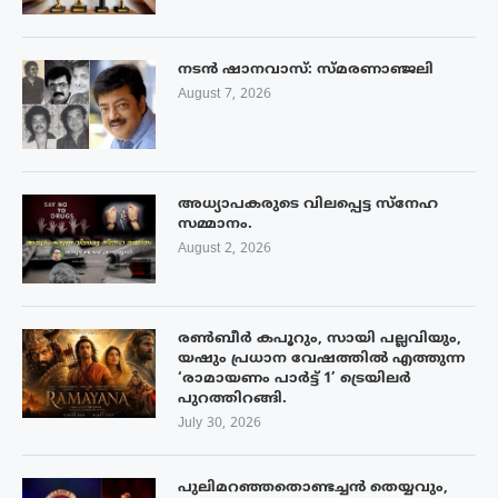
നടൻ ഷാനവാസ്: സ്മരണാഞ്ജലി
August 7, 2026
അധ്യാപകരുടെ വിലപ്പെട്ട സ്നേഹ
സമ്മാനം.
August 2, 2026
രൺബീർ കപൂറും, സായി പല്ലവിയും,
യഷും പ്രധാന വേഷത്തിൽ എത്തുന്ന
‘രാമായണം പാർട്ട് 1’ ട്രെയിലർ
പുറത്തിറങ്ങി.
July 30, 2026
പുലിമറഞ്ഞതൊണ്ടച്ചൻ തെയ്യവും,