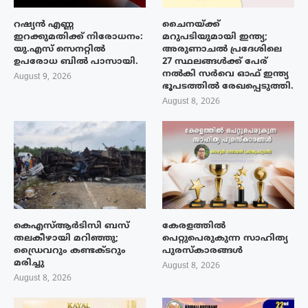
റഷ്യൻ എണ്ണ
ചൈനയ്ക്ക്
ഇറക്കുമതിക്ക് നിരോധനം:
മറുപടിയുമായി ഇന്ത്യ;
യു.എസ് സെനറ്റിൽ
അരുണാചൽ പ്രദേശിലെ
ഉപരോധ ബിൽ പാസായി.
27 സ്ഥലങ്ങൾക്ക് പേര്
നൽകി സർവെ ഓഫ് ഇന്ത്യ
August 9, 2026
ഭൂപടത്തിൽ രേഖപ്പെടുത്തി.
August 8, 2026
കെഎസ്ആർടിസി ബസ്
കേരളത്തിൽ
തലകീഴായി മറിഞ്ഞു;
പെറ്റുപെരുകുന്ന സാഹിത്യ
ഡ്രൈവറും കണ്ടക്ടറും
പുരസ്‌കാരങ്ങൾ
മരിച്ചു
August 8, 2026
August 8, 2026