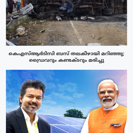
കെഎസ്ആർടിസി ബസ് തലകീഴായി മറിഞ്ഞു;
ഡ്രൈവറും കണ്ടക്ടറും മരിച്ചു