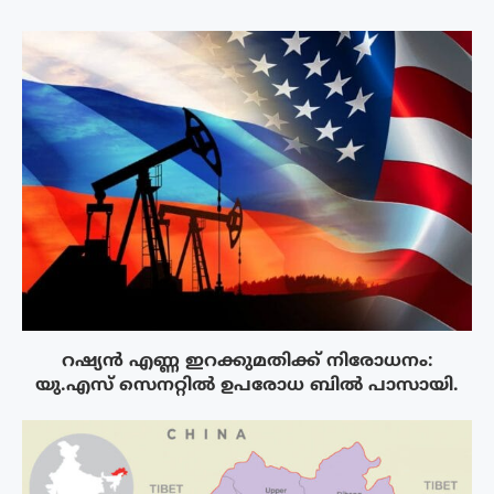
റഷ്യൻ എണ്ണ ഇറക്കുമതിക്ക് നിരോധനം:
യു.എസ് സെനറ്റിൽ ഉപരോധ ബിൽ പാസായി.