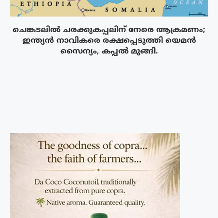
ചെങ്കടലിൽ ചരക്കുകപ്പലിന് നേരെ ആക്രമണം;
ഇന്ത്യൻ നാവികരെ രക്ഷപ്പെടുത്തി യെമൻ
സൈന്യം, കപ്പൽ മുങ്ങി.