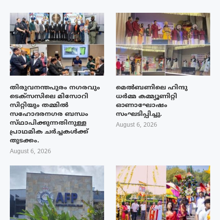
തിരുവനന്തപുരം നഗരവും
മെൽബണിലെ ഹിന്ദു
ടെക്‌സസിലെ മിസോറി
ധർമ്മ കമ്മ്യൂണിറ്റി
സിറ്റിയും തമ്മിൽ
ഓണാഘോഷം
സഹോദരനഗര ബന്ധം
സംഘടിപ്പിച്ചു.
സ്‌ഥാപിക്കുന്നതിനുള്ള
August 6, 2026
പ്രാഥമിക ചർച്ചകൾക്ക്
തുടക്കം.
August 6, 2026