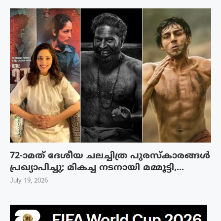
72-ാമത് ദേശീയ ചലച്ചിത്ര പുരസ്‌കാരങ്ങള്‍
പ്രഖ്യാപിച്ചു; മികച്ച നടനായി മമ്മൂട്ടി,...
July 19, 2026