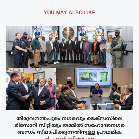
YOU MAY ALSO LIKE
തിരുവനന്തപുരം നഗരവും ടെക്‌സസിലെ
മിസോറി സിറ്റിയും തമ്മിൽ സഹോദരനഗര
ബന്ധം സ്‌ഥാപിക്കുന്നതിനുള്ള പ്രാഥമിക