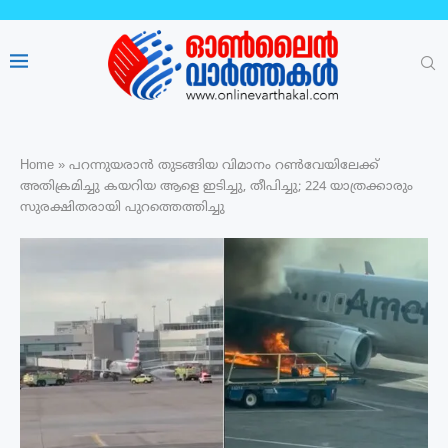
Home
»
പറന്നുയരാൻ തുടങ്ങിയ വിമാനം റൺവേയിലേക്ക്
അതിക്രമിച്ചു കയറിയ ആളെ ഇടിച്ചു, തീപിച്ചു; 224 യാത്രക്കാരും
സുരക്ഷിതരായി പുറത്തെത്തിച്ചു