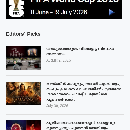
Editors’ Picks
അധ്യാപകരുടെ വിലപ്പെട്ട സ്നേഹ
സമ്മാനം.
August 2, 2026
രൺബീർ കപൂറും, സായി പല്ലവിയും,
യഷും പ്രധാന വേഷത്തിൽ എത്തുന്ന
‘രാമായണം പാർട്ട് 1’ ട്രെയിലർ
പുറത്തിറങ്ങി.
July 30, 2026
പുലിമറഞ്ഞതൊണ്ടച്ചൻ തെയ്യവും,
മുത്തപ്പനും പുത്തൻ ജാതിയും.