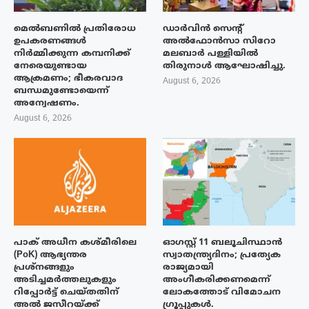
മെൽബണിൽ പ്രതിരോധ
ഡാർവിൻ സെന്റ്
ഉപകരണങ്ങൾ
അൽഫോൻസാ സിറോ
നിർമ്മിക്കുന്ന കമ്പനിക്ക്
മലബാർ പള്ളിയിൽ
നേരെയുണ്ടായ
തിരുനാൾ ആഘോഷിച്ചു.
ആക്രമണം; ഭീകരവാദ
August 6, 2026
ബന്ധമുണ്ടോയെന്ന്
അന്വേഷണം.
August 6, 2026
പാക് അധീന കശ്മീരിലെ
ഓഗസ്റ്റ് 11 ബലൂചിസ്ഥാൻ
(PoK) ആഭ്യന്തര
സ്വാതന്ത്ര്യദിനം; പ്രത്യേക
പ്രശ്നങ്ങളും
രാജ്യമായി
അടിച്ചമർത്തലുകളും
അംഗീകരിക്കണമെന്ന്
റിപ്പോർട്ട് ചെയ്തതിന്
ലോകത്തോട് വിമോചന
അൽ ജസീറയ്‌ക്ക്
ഗ്രൂപ്പുകൾ.