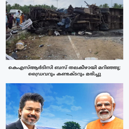
കെഎസ്ആർടിസി ബസ് തലകീഴായി മറിഞ്ഞു;
ഡ്രൈവറും കണ്ടക്ടറും മരിച്ചു