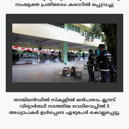
സംയുക്ത പ്രതിരോധ കരാറിൽ ഒപ്പുവച്ചു
തായ്‌ലൻഡിൽ സ്കൂളിൽ ഒൻപതാം ക്ലാസ്
വിദ്യാർത്ഥി നടത്തിയ വെടിവെപ്പിൽ 5
അധ്യാപകർ ഉൾപ്പെടെ ഏഴുപേർ കൊല്ലപ്പെട്ടു.