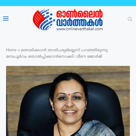
Home
»
മത്സരിക്കാൻ താത്പര്യമില്ലെന്ന് പറഞ്ഞിരുന്നു;
മനഃപൂർവം തോൽപ്പിക്കാൻനോക്കി: വീണ ജോർജ്