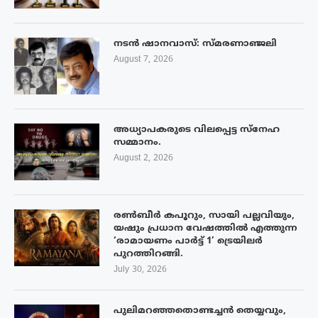
നടൻ ഷാനവാസ്: സ്മരണാഞ്ജലി
August 7, 2026
അധ്യാപകരുടെ വിലപ്പെട്ട സ്നേഹ
സമ്മാനം.
August 2, 2026
രൺബീർ കപൂറും, സായി പല്ലവിയും,
യഷും പ്രധാന വേഷത്തിൽ എത്തുന്ന
‘രാമായണം പാർട്ട് 1’ ട്രെയിലർ
പുറത്തിറങ്ങി.
July 30, 2026
പുലിമറഞ്ഞതൊണ്ടച്ചൻ തെയ്യവും,