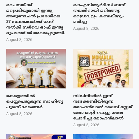
ചൈനയ്ക്ക്
കെഎസ്ആർടിസി ബസ്
മറുപടിയുമായി ഇന്ത്യ;
തലകീഴായി മറിഞ്ഞു;
അരുണാചൽ പ്രദേശിലെ
ഡ്രൈവറും കണ്ടക്ടറും
27 സ്ഥലങ്ങൾക്ക് പേര്
മരിച്ചു
നൽകി സർവെ ഓഫ് ഇന്ത്യ
August 8, 2026
ഭൂപടത്തിൽ രേഖപ്പെടുത്തി.
August 8, 2026
കേരളത്തിൽ
സിഡ്നിയിൽ ഇന്ന്
പെറ്റുപെരുകുന്ന സാഹിത്യ
നടക്കേണ്ടിയിരുന്ന
പുരസ്‌കാരങ്ങൾ
മോഹൻലാൽ ലൈവ് സ്റ്റേജ്
ഷോ മാറ്റി വെച്ചു; ക്ഷമ
August 8, 2026
ചോദിച്ചു മോഹൻലാൽ
August 8, 2026