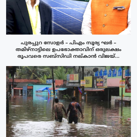
പുരപ്പുറ സോളർ – പിഎം സൂര്യ ഘർ –
തമിഴ്നാട്ടിലെ ഉപഭോക്താവിന് ഒരുലക്ഷം
രൂപവരെ സബ്സിഡി നല്കാൻ വിജയ്...