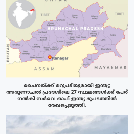
ചൈനയ്ക്ക് മറുപടിയുമായി ഇന്ത്യ;
അരുണാചൽ പ്രദേശിലെ 27 സ്ഥലങ്ങൾക്ക് പേര്
നൽകി സർവെ ഓഫ് ഇന്ത്യ ഭൂപടത്തിൽ
രേഖപ്പെടുത്തി.