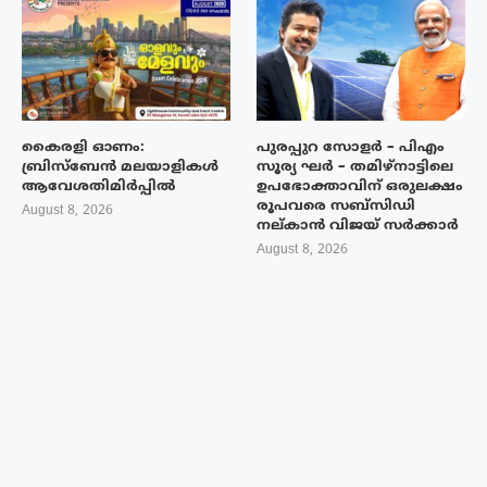
കൈരളി ഓണം:
പുരപ്പുറ സോളർ – പിഎം
ബ്രിസ്ബേൻ മലയാളികൾ
സൂര്യ ഘർ – തമിഴ്നാട്ടിലെ
ആവേശതിമിർപ്പിൽ
ഉപഭോക്താവിന് ഒരുലക്ഷം
രൂപവരെ സബ്സിഡി
August 8, 2026
നല്കാൻ വിജയ് സർക്കാർ
August 8, 2026