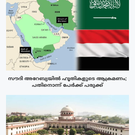
സൗദി അറേബ്യയിൽ ഹൂതികളുടെ ആക്രമണം;
പതിനൊന്ന് പേർക്ക് പരുക്ക്