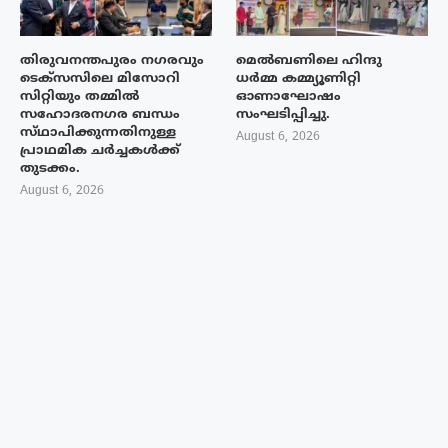
തിരുവനന്തപുരം നഗരവും
മെൽബണിലെ ഹിന്ദു
ടെക്‌സസിലെ മിസോറി
ധർമ്മ കമ്മ്യൂണിറ്റി
സിറ്റിയും തമ്മിൽ
ഓണാഘോഷം
സഹോദരനഗര ബന്ധം
സംഘടിപ്പിച്ചു.
സ്‌ഥാപിക്കുന്നതിനുള്ള
August 6, 2026
പ്രാഥമിക ചർച്ചകൾക്ക്
തുടക്കം.
August 6, 2026