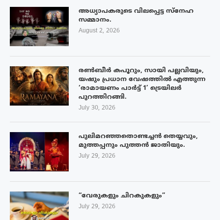
അധ്യാപകരുടെ വിലപ്പെട്ട സ്നേഹ
സമ്മാനം.
August 2, 2026
രൺബീർ കപൂറും, സായി പല്ലവിയും,
യഷും പ്രധാന വേഷത്തിൽ എത്തുന്ന
‘രാമായണം പാർട്ട് 1’ ട്രെയിലർ
പുറത്തിറങ്ങി.
July 30, 2026
പുലിമറഞ്ഞതൊണ്ടച്ചൻ തെയ്യവും,
മുത്തപ്പനും പുത്തൻ ജാതിയും.
July 29, 2026
“വേരുകളും ചിറകുകളും”
July 29, 2026