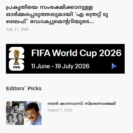
പ്രകൃതിയെ സംരക്ഷിക്കാനുള്ള
ഓർമ്മപ്പെടുത്തലുമായി ‘എ ത്രെറ്റ് ടു
ലൈഫ്’ ഡോക്യുമെന്ററിയുടെ...
July 21, 2026
Editors’ Picks
നടൻ ഷാനവാസ്: സ്മരണാഞ്ജലി
August 7, 2026