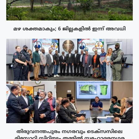
മഴ ശക്തമാകും; 6 ജില്ലകളിൽ ഇന്ന് അവധി
തിരുവനന്തപുരം നഗരവും ടെക്‌സസിലെ
മിസോറി സിറ്റിയും തമ്മിൽ സഹോദരനഗര