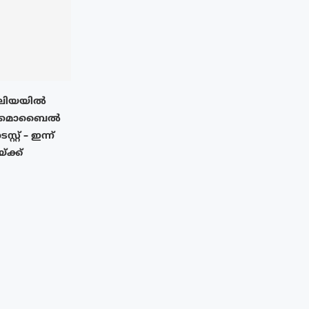
രേലിയയിൽ
 മൊബൈൽ
്റ്റ് – ഇന്ന്
യ്ക്ക്