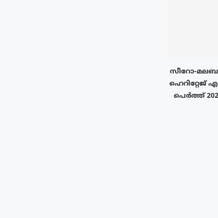
സീറോ-മലബാ
ഹെറിറ്റേജ്
പെർത്ത് 202