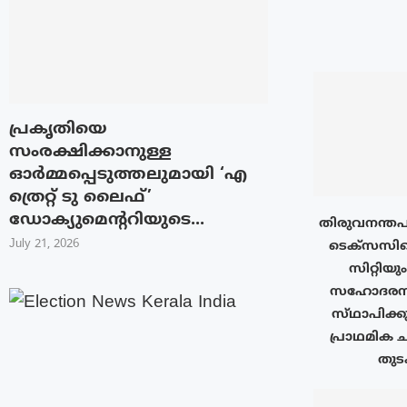
പ്രകൃതിയെ
സംരക്ഷിക്കാനുള്ള
ഓർമ്മപ്പെടുത്തലുമായി ‘എ
ത്രെറ്റ് ടു ലൈഫ്’
ഡോക്യുമെന്ററിയുടെ...
തിരുവനന്തപ
July 21, 2026
ടെക്‌സസി
സിറ്റിയു
സഹോദരനഗ
സ്‌ഥാപിക്ക
പ്രാഥമിക ച
തുടക