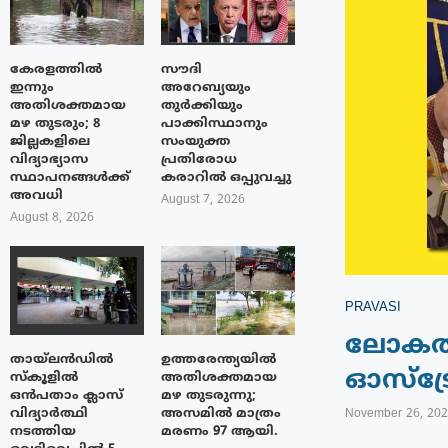
കേരളത്തിൽ
സൗദി
ഇന്നും
അറേബ്യയും
അതിശക്തമായ
തുർക്കിയും
മഴ തുടരും; 8
പാക്കിസ്ഥാനും
ജില്ലകളിലെ
സംയുക്ത
വിദ്യാഭ്യാസ
പ്രതിരോധ
സ്ഥാപനങ്ങൾക്ക്
കരാറിൽ ഒപ്പുവച്ചു
അവധി
August 7, 2026
August 8, 2026
PRAVASI
ലോകത്ത
തായ്‌ലൻഡിൽ
ഉത്തരേന്ത്യയിൽ
ഓസ്ട്ര
സ്കൂളിൽ
അതിശക്തമായ
ഒൻപതാം ക്ലാസ്
മഴ തുടരുന്നു;
വിദ്യാർത്ഥി
അസമിൽ മാത്രം
November 26, 20
നടത്തിയ
മരണം 97 ആയി.