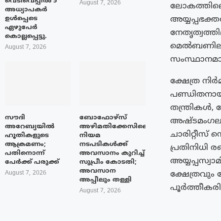
വെടിവെപ്പിൽ 5
August 7, 2026
ലോകത്തിലെ 
അധ്യാപകർ
അയ്യപ്പഭക
ഉൾപ്പെടെ
ഏഴുപേർ
നേതൃത്വത്ത
കൊല്ലപ്പെട്ടു.
മെൽബണിലാണ്
August 7, 2026
സംസ്ഥാനമ
ക്ഷേത്ര നിർ
പണ്ഡിതനായ 
തന്ത്രികൾ
സൗദി
ബോഫോഴ്‌സ്
അഷ്ടമംഗല ദ
അറേബ്യയിൽ
അഴിമതിക്കേസിലെ
ചാരിറ്റീസ് 
ഹൂതികളുടെ
നിയമ
ആക്രമണം;
നടപടികൾക്ക്
പ്രതിനിധി ര
പതിനൊന്ന്
അവസാനം കുറിച്ച്
അയ്യപ്പസ്വ
പേർക്ക് പരുക്ക്
സുപ്രീം കോടതി;
അവസാന
ക്ഷേത്രവു
August 7, 2026
അപ്പീലും തള്ളി
പൂർത്തീകരി
August 7, 2026