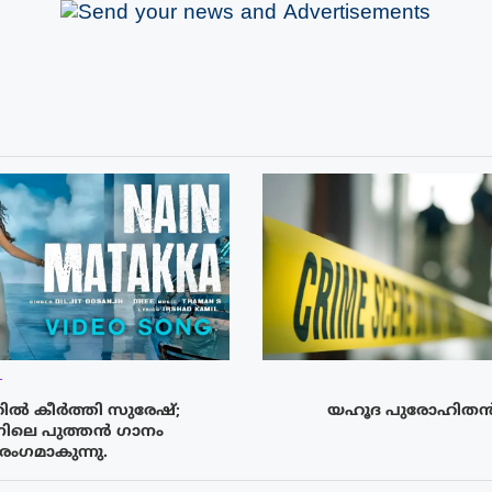
T
്കിൽ കീർത്തി സുരേഷ്;
യഹൂദ പുരോഹിത
ലെ പുത്തൻ ഗാനം
രംഗമാകുന്നു.