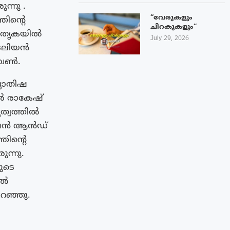
ന്നു .
“വേരുകളും
ിന്റെ
ചിറകുകളും”
 മാതൃകയിൽ
July 29, 2026
രേലിയൻ
ൽബൺ.
്യോതിഷ
ൂർ രാകേഷ്
ത്വത്തിൽ
 മിഷൻ ആൻഡ്
തിന്റെ
ുന്നു.
ുടെ
ിൽ
റഞ്ഞു.