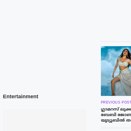
Entertainment
PREVIOUS POS
ഗ്ലാമറസ് ലുക
ബേബി ജോണി
യൂട്യൂബിൽ ത