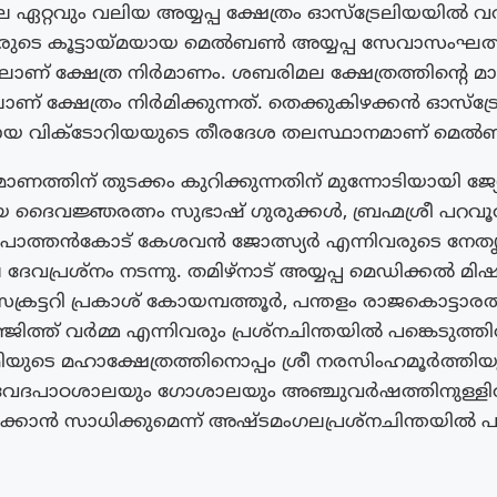
ഏറ്റവും വലിയ അയ്യപ്പ ക്ഷേത്രം ഓസ്ട്രേലിയയിൽ വരു
്തരുടെ കൂട്ടായ്മയായ മെൽബൺ അയ്യപ്പ സേവാസംഘത്ത
ിലാണ് ക്ഷേത്ര നിർമാണം. ശബരിമല ക്ഷേത്രത്തിന്റെ
 ക്ഷേത്രം നിർമിക്കുന്നത്. തെക്കുകിഴക്കൻ ഓസ്ട്
ായ വിക്ടോറിയയുടെ തീരദേശ തലസ്ഥാനമാണ് മെ
മാണത്തിന് തുടക്കം കുറിക്കുന്നതിന് മുന്നോടിയായി ജ
ദൈവജ്ഞരത്നം സുഭാഷ് ഗുരുക്കൾ, ബ്രഹ്മശ്രീ പറവ
, പോത്തൻകോട് കേശവൻ ജോത്സ്യർ എന്നിവരുടെ നേതൃ
േവപ്രശ്നം നടന്നു. തമിഴ്നാട് അയ്യപ്പ മെഡിക്കൽ
സെക്രട്ടറി പ്രകാശ് കോയമ്പത്തൂർ, പന്തളം രാജകൊട്ടാരത്
ഞ്ജിത്ത് വർമ്മ എന്നിവരും പ്രശ്നചിന്തയിൽ പങ്കെടുത്തിര
ാമിയുടെ മഹാക്ഷേത്രത്തിനൊപ്പം ശ്രീ നരസിംഹമൂർത്തിയ
ം വേദപാഠശാലയും ഗോശാലയും അഞ്ചുവർഷത്തിനുള്ള
ക്കാൻ സാധിക്കുമെന്ന് അഷ്ടമംഗലപ്രശ്നചിന്തയിൽ പ