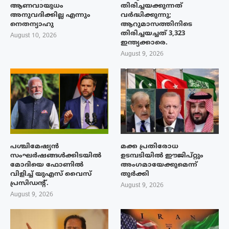
ആണവായുധം
തിരിച്ചയക്കുന്നത്
അനുവദിക്കില്ല എന്നും
വർദ്ധിക്കുന്നു;
നെതന്യാഹു
ആറുമാസത്തിനിടെ
തിരിച്ചയച്ചത് 3,323
August 10, 2026
ഇന്ത്യക്കാരെ.
August 9, 2026
പശ്ചിമേഷ്യന്‍
മക്ക പ്രതിരോധ
സംഘര്‍ഷങ്ങള്‍ക്കിടയിൽ
ഉടമ്പടിയിൽ ഈജിപ്റ്റും
മോദിയെ ഫോണില്‍
അംഗമായേക്കുമെന്ന്
വിളിച്ച് യുഎസ് വൈസ്
തുർക്കി
പ്രസിഡന്റ്.
August 9, 2026
August 9, 2026