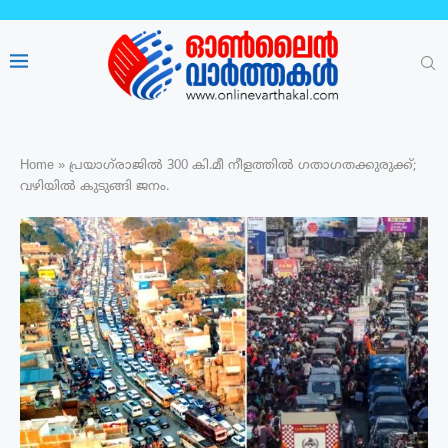
Home
»
പ്രയാഗ്‌രാജില്‍ 300 കി.മീ നീളത്തിൽ ഗതാഗതക്കുരുക്ക്;
വഴിയിൽ കുടുങ്ങി ജനം.