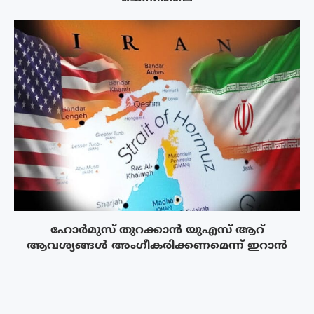
ഹോർമുസ് തുറക്കാൻ യുഎസ് ആറ്
ആവശ്യങ്ങൾ അംഗീകരിക്കണമെന്ന് ഇറാൻ