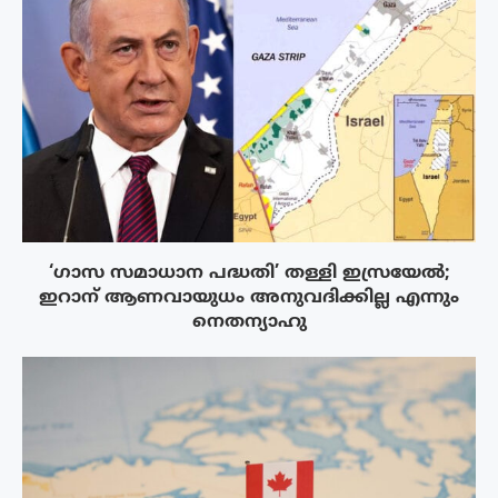
‘ഗാസ സമാധാന പദ്ധതി’ തള്ളി ഇസ്രയേൽ;
ഇറാന് ആണവായുധം അനുവദിക്കില്ല എന്നും
നെതന്യാഹു