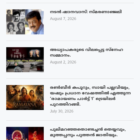
നടൻ ഷാനവാസ്: സ്മരണാഞ്ജലി
August 7, 2026
അധ്യാപകരുടെ വിലപ്പെട്ട സ്നേഹ
സമ്മാനം.
August 2, 2026
രൺബീർ കപൂറും, സായി പല്ലവിയും,
യഷും പ്രധാന വേഷത്തിൽ എത്തുന്ന
‘രാമായണം പാർട്ട് 1’ ട്രെയിലർ
പുറത്തിറങ്ങി.
July 30, 2026
പുലിമറഞ്ഞതൊണ്ടച്ചൻ തെയ്യവും,
മുത്തപ്പനും പുത്തൻ ജാതിയും.