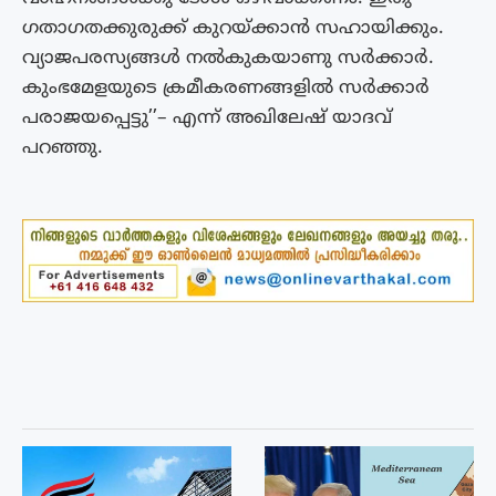
ഗതാഗതക്കുരുക്ക് കുറയ്ക്കാൻ സഹായിക്കും.
വ്യാജപരസ്യങ്ങൾ നൽകുകയാണു സർക്കാർ.
കുംഭമേളയുടെ ക്രമീകരണങ്ങളിൽ സർക്കാർ
പരാജയപ്പെട്ടു’’– എന്ന് അഖിലേഷ് യാദവ്
പറഞ്ഞു.