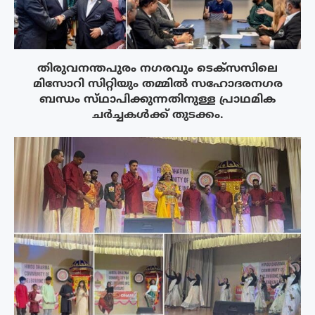
തിരുവനന്തപുരം നഗരവും ടെക്‌സസിലെ
മിസോറി സിറ്റിയും തമ്മിൽ സഹോദരനഗര
ബന്ധം സ്‌ഥാപിക്കുന്നതിനുള്ള പ്രാഥമിക
ചർച്ചകൾക്ക് തുടക്കം.