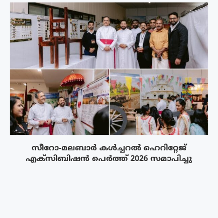
സീറോ-മലബാർ കൾച്ചറൽ ഹെറിറ്റേജ്
എക്സിബിഷൻ പെർത്ത് 2026 സമാപിച്ചു