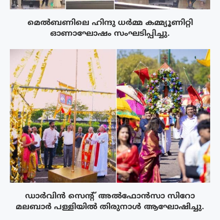
മെൽബണിലെ ഹിന്ദു ധർമ്മ കമ്മ്യൂണിറ്റി
ഓണാഘോഷം സംഘടിപ്പിച്ചു.
ഡാർവിൻ സെന്റ് അൽഫോൻസാ സിറോ
മലബാർ പള്ളിയിൽ തിരുനാൾ ആഘോഷിച്ചു.