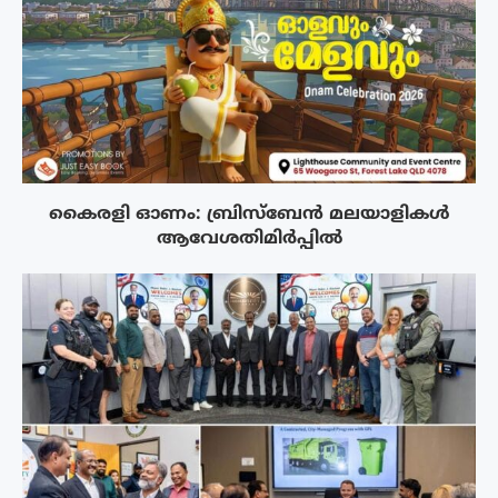
കൈരളി ഓണം: ബ്രിസ്ബേൻ മലയാളികൾ
ആവേശതിമിർപ്പിൽ