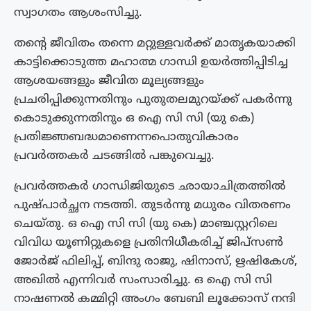
സ്വാഗതം ആശംസിച്ചു.
തന്റെ ജീവിതം തന്നെ മറ്റുള്ളവർക്ക് മാതൃകയാക്കി
കാട്ടിക്കൊടുത്ത മഹാത്മ ഗാന്ധി ഉയർത്തിപ്പിടിച്ച
ആശയങ്ങളും ജീവിത മൂല്യങ്ങളും
പ്രചരിപ്പിക്കുന്നതിനും പുതുതലമുറയ്ക്ക് പകർന്നു
കൊടുക്കുന്നതിനും ഒ ഐ സി സി (യു കെ)
പ്രതിജ്ഞബദ്ധമാണെന്നപൊതുവികാരം
പ്രവർത്തകർ ചടങ്ങിൽ പങ്കുവെച്ചു.
പ്രവർത്തകർ ഗാന്ധിജിയുടെ ഛായാചിത്രത്തിൽ
പുഷ്പാർച്ഛന നടത്തി. തുടർന്നു മധുരം വിതരണം
ചെയ്തു. ഒ ഐ സി സി (യു കെ) മാഞ്ചസ്റ്ററിലെ
വിവിധ യൂണിറ്റുകളെ പ്രതിനിധീകരിച്ച് ജിപ്സൺ
ജോർജ് ഫിലിപ്പ്, ബിന്ദു രാജു, ഷിനാസ്, ഋഷികേശ്,
അഖിൽ എന്നിവർ സംസാരിച്ചു. ഒ ഐ സി സി
നാഷണൽ കമ്മിറ്റി അംഗം ബേബി ലൂക്കോസ് നന്ദി