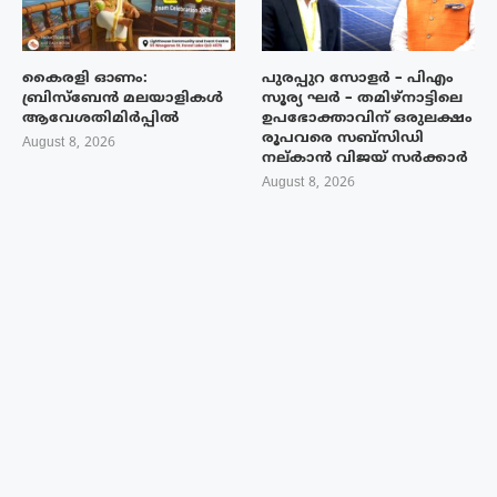
കൈരളി ഓണം:
പുരപ്പുറ സോളർ – പിഎം
ബ്രിസ്ബേൻ മലയാളികൾ
സൂര്യ ഘർ – തമിഴ്നാട്ടിലെ
ആവേശതിമിർപ്പിൽ
ഉപഭോക്താവിന് ഒരുലക്ഷം
രൂപവരെ സബ്സിഡി
August 8, 2026
നല്കാൻ വിജയ് സർക്കാർ
August 8, 2026