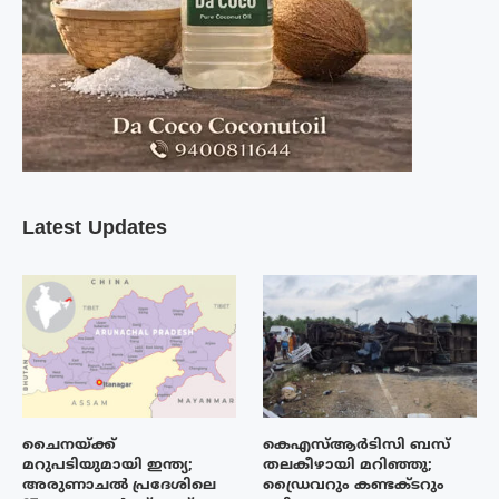
Latest Updates
ചൈനയ്ക്ക്
കെഎസ്ആർടിസി ബസ്
മറുപടിയുമായി ഇന്ത്യ;
തലകീഴായി മറിഞ്ഞു;
അരുണാചൽ പ്രദേശിലെ
ഡ്രൈവറും കണ്ടക്ടറും