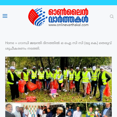
Home
»
ഗാന്ധി ജയന്തി ദിനത്തിൽ ഒ ഐ സി സി (യു കെ) തെരുവ്
ശുചീകരണം നടത്തി.