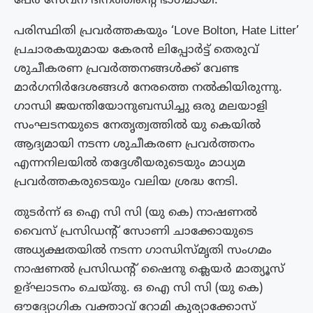
പേർ സേവന ദിനത്തിന്റെ ഭാഗമായി.
പരിസ്ഥിതി പ്രവർത്തകയും ‘Love Bolton, Hate Litter’
പ്രചാരകയുമായ കേരൻ ലിപ്പോർട്ട് തെരുവ്
ശുചീകരണ പ്രവർത്തനങ്ങൾക്ക് വേണ്ട
മാർഗനിർദേശങ്ങൾ നേരത്തെ നൽകിയിരുന്നു.
ഗാന്ധി ജയന്തിയോനുബന്ധിച്ചു ഒരു മലയാളി
സംഘടനയുടെ നേതൃത്വത്തിൽ യു കെയിൽ
ആദ്യമായി നടന്ന ശുചീകരണ പ്രവർത്തനം
എന്നനിലയിൽ തദ്ദേശീയരുടെയും മാധ്യമ
പ്രവർത്തകരുടെയും വലിയ ശ്രദ്ധ നേടി.
തുടർന്ന് ഒ ഐ സി സി (യു കെ) നാഷണൽ
വൈസ് പ്രസിഡന്റ്‌ സോണി ചാക്കോയുടെ
അധ്യക്ഷതയിൽ നടന്ന ഗാന്ധിസ്മൃതി സംഗമം
നാഷണൽ പ്രസിഡന്റ്‌ ഷൈനു ക്ലെയർ മാത്യൂസ്
ഉദ്ഘാടനം ചെയ്തു. ഒ ഐ സി സി (യു കെ)
ഔദ്യോഗിക വക്താവ് റോമി കുര്യാക്കോസ്