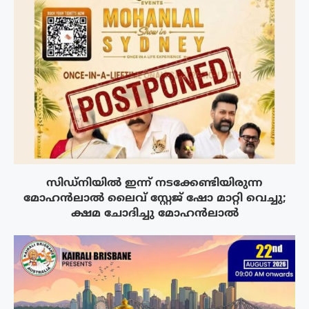
സിഡ്നിയിൽ ഇന്ന് നടക്കേണ്ടിയിരുന്ന
മോഹൻലാൽ ലൈവ് സ്റ്റേജ് ഷോ മാറ്റി വെച്ചു;
ക്ഷമ ചോദിച്ചു മോഹൻലാൽ