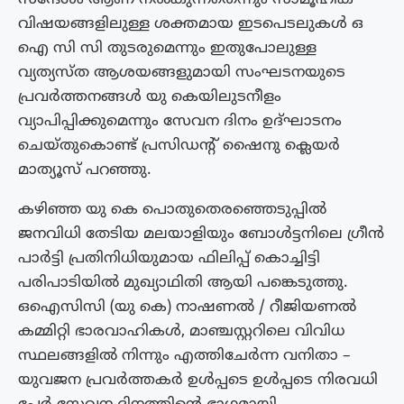
വിഷയങ്ങളിലുള്ള ശക്തമായ ഇടപെടലുകൾ ഒ
ഐ സി സി തുടരുമെന്നും ഇതുപോലുള്ള
വ്യത്യസ്ത ആശയങ്ങളുമായി സംഘടനയുടെ
പ്രവർത്തനങ്ങൾ യു കെയിലുടനീളം
വ്യാപിപ്പിക്കുമെന്നും സേവന ദിനം ഉദ്ഘാടനം
ചെയ്‌തുകൊണ്ട് പ്രസിഡന്റ്‌ ഷൈനു ക്ലെയർ
മാത്യൂസ് പറഞ്ഞു.
കഴിഞ്ഞ യു കെ പൊതുതെരഞ്ഞെടുപ്പിൽ
ജനവിധി തേടിയ മലയാളിയും ബോൾട്ടനിലെ ഗ്രീൻ
പാർട്ടി പ്രതിനിധിയുമായ ഫിലിപ്പ് കൊച്ചിട്ടി
പരിപാടിയിൽ മുഖ്യാഥിതി ആയി പങ്കെടുത്തു.
ഒഐസിസി (യു കെ) നാഷണൽ / റീജിയണൽ
കമ്മിറ്റി ഭാരവാഹികൾ, മാഞ്ചസ്റ്ററിലെ വിവിധ
സ്ഥലങ്ങളിൽ നിന്നും എത്തിചേർന്ന വനിതാ –
യുവജന പ്രവർത്തകർ ഉൾപ്പടെ ഉൾപ്പടെ നിരവധി