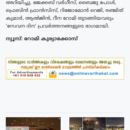
അറിയിച്ചു. ജേക്കബ് വർഗീസ്, ബൈജു പോൾ,
ഫ്രെബിൻ ഫ്രാൻസിസ്, റിജോമോൻ റെജി, രഞ്ജിത്
കുമാർ, ആൽജിൻ, റീന റോമി തുടങ്ങിയവരും
‘സേവന ദിന’ പ്രവർത്തനങ്ങളുടെ ഭാഗമായി.
ന്യൂസ്: റോമി കുര്യാക്കോസ്