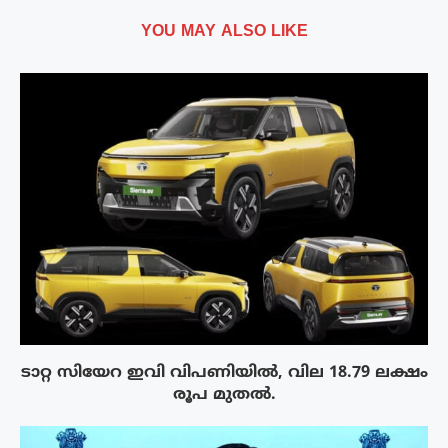
YOU MAY ALSO LIKE
ടാറ്റ സിയേറ ഇവി വിപണിയിൽ, വില 18.79 ലക്ഷം
രൂപ മുതൽ.