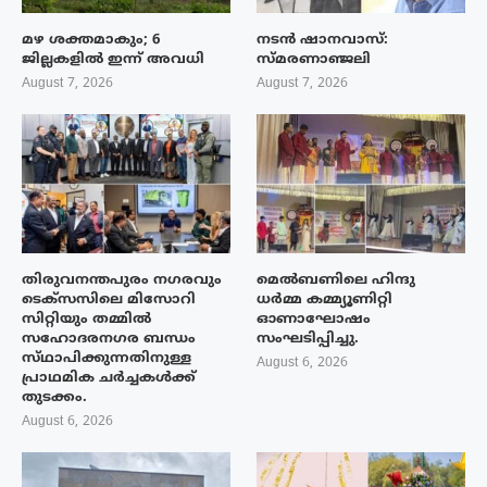
മഴ ശക്തമാകും; 6
നടൻ ഷാനവാസ്:
ജില്ലകളിൽ ഇന്ന് അവധി
സ്മരണാഞ്ജലി
August 7, 2026
August 7, 2026
തിരുവനന്തപുരം നഗരവും
മെൽബണിലെ ഹിന്ദു
ടെക്‌സസിലെ മിസോറി
ധർമ്മ കമ്മ്യൂണിറ്റി
സിറ്റിയും തമ്മിൽ
ഓണാഘോഷം
സഹോദരനഗര ബന്ധം
സംഘടിപ്പിച്ചു.
സ്‌ഥാപിക്കുന്നതിനുള്ള
August 6, 2026
പ്രാഥമിക ചർച്ചകൾക്ക്
തുടക്കം.
August 6, 2026