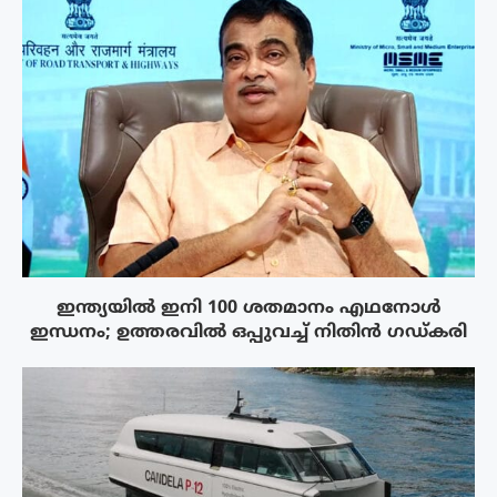
ഇന്ത്യയിൽ ഇനി 100 ശതമാനം എഥനോൾ
ഇന്ധനം; ഉത്തരവിൽ ഒപ്പുവച്ച് നിതിൻ ഗഡ്കരി