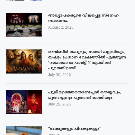
അധ്യാപകരുടെ വിലപ്പെട്ട സ്നേഹ
സമ്മാനം.
August 2, 2026
രൺബീർ കപൂറും, സായി പല്ലവിയും,
യഷും പ്രധാന വേഷത്തിൽ എത്തുന്ന
‘രാമായണം പാർട്ട് 1’ ട്രെയിലർ
പുറത്തിറങ്ങി.
July 30, 2026
പുലിമറഞ്ഞതൊണ്ടച്ചൻ തെയ്യവും,
മുത്തപ്പനും പുത്തൻ ജാതിയും.
July 29, 2026
“വേരുകളും ചിറകുകളും”