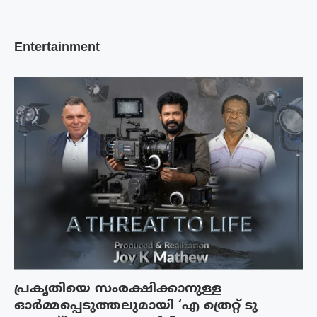
Entertainment
പ്രകൃതിയെ സംരക്ഷിക്കാനുള്ള
ഓർമ്മപ്പെടുത്തലുമായി ‘എ ത്രെറ്റ് ടു