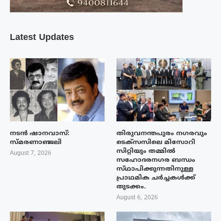
Latest Updates
നടൻ ഷാനവാസ്:
തിരുവനന്തപുരം നഗരവും
സ്മരണാഞ്ജലി
ടെക്‌സസിലെ മിസോറി
സിറ്റിയും തമ്മിൽ
August 7, 2026
സഹോദരനഗര ബന്ധം
സ്‌ഥാപിക്കുന്നതിനുള്ള
പ്രാഥമിക ചർച്ചകൾക്ക്
തുടക്കം.
August 6, 2026