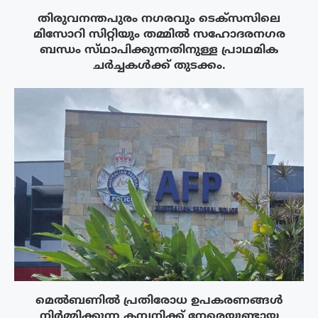
തിരുവനന്തപുരം നഗരവും ടെക്‌സസിലെ
മിസോറി സിറ്റിയും തമ്മിൽ സഹോദരനഗര
ബന്ധം സ്‌ഥാപിക്കുന്നതിനുള്ള പ്രാഥമിക
ചർച്ചകൾക്ക് തുടക്കം.
മെൽബണിൽ പ്രതിരോധ ഉപകരണങ്ങൾ
നിർമ്മിക്കുന്ന കമ്പനിക്ക് നേരെയുണ്ടായ