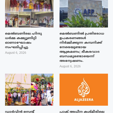
മെൽബണിലെ ഹിന്ദു
മെൽബണിൽ പ്രതിരോധ
ധർമ്മ കമ്മ്യൂണിറ്റി
ഉപകരണങ്ങൾ
ഓണാഘോഷം
നിർമ്മിക്കുന്ന കമ്പനിക്ക്
സംഘടിപ്പിച്ചു.
നേരെയുണ്ടായ
ആക്രമണം; ഭീകരവാദ
August 6, 2026
ബന്ധമുണ്ടോയെന്ന്
അന്വേഷണം.
August 6, 2026
ഡാർവിൻ സെന്റ്
പാക് അധീന കശ്മീരിലെ