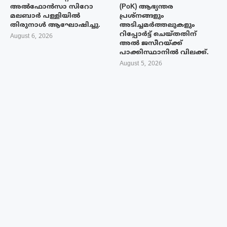
അൽഫോൻസാ സിറോ
(PoK) ആഭ്യന്തര
മലബാർ പള്ളിയിൽ
പ്രശ്നങ്ങളും
തിരുനാൾ ആഘോഷിച്ചു.
അടിച്ചമർത്തലുകളും
റിപ്പോർട്ട് ചെയ്തതിന്
August 6, 2026
അൽ ജസീറയ്‌ക്ക്
പാക്കിസ്ഥാനിൽ വിലക്ക്.
August 5, 2026