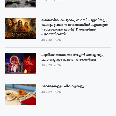
രൺബീർ കപൂറും, സായി പല്ലവിയും,
യഷും പ്രധാന വേഷത്തിൽ എത്തുന്ന
‘രാമായണം പാർട്ട് 1’ ട്രെയിലർ
പുറത്തിറങ്ങി.
July 30, 2026
പുലിമറഞ്ഞതൊണ്ടച്ചൻ തെയ്യവും,
മുത്തപ്പനും പുത്തൻ ജാതിയും.
July 29, 2026
“വേരുകളും ചിറകുകളും”
July 29, 2026