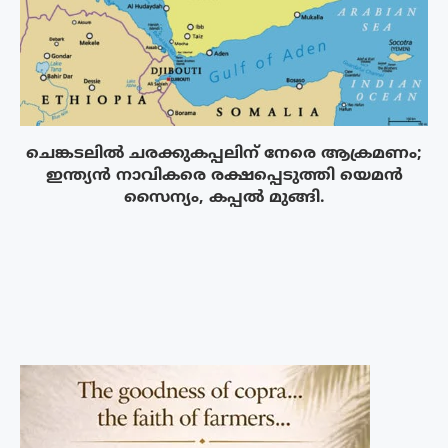
ചെങ്കടലിൽ ചരക്കുകപ്പലിന് നേരെ ആക്രമണം;
ഇന്ത്യൻ നാവികരെ രക്ഷപ്പെടുത്തി യെമൻ
സൈന്യം, കപ്പൽ മുങ്ങി.