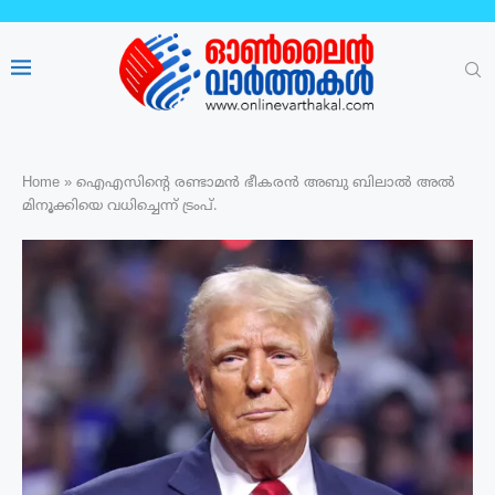
Home
»
ഐഎസിന്റെ രണ്ടാമൻ ഭീകരൻ അബു ബിലാൽ അൽ
മിനൂക്കിയെ വധിച്ചെന്ന് ട്രംപ്.