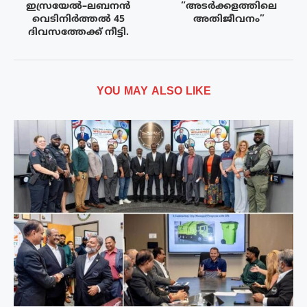
ഇസ്രയേൽ–ലബനൻ
“അടർക്കളത്തിലെ
വെടിനിർത്തൽ 45
അതിജീവനം”
ദിവസത്തേക്ക് നീട്ടി.
YOU MAY ALSO LIKE