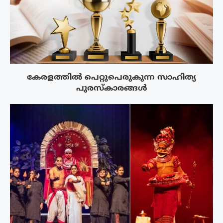
കേരളത്തിൽ പെറ്റുപെരുകുന്ന സാഹിത്യ
പുരസ്‌കാരങ്ങൾ