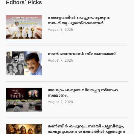
Editors’ Picks
കേരളത്തിൽ പെറ്റുപെരുകുന്ന
സാഹിത്യ പുരസ്‌കാരങ്ങൾ
August 8, 2026
നടൻ ഷാനവാസ്: സ്മരണാഞ്ജലി
August 7, 2026
അധ്യാപകരുടെ വിലപ്പെട്ട സ്നേഹ
സമ്മാനം.
August 2, 2026
രൺബീർ കപൂറും, സായി പല്ലവിയും,
യഷും പ്രധാന വേഷത്തിൽ എത്തുന്ന