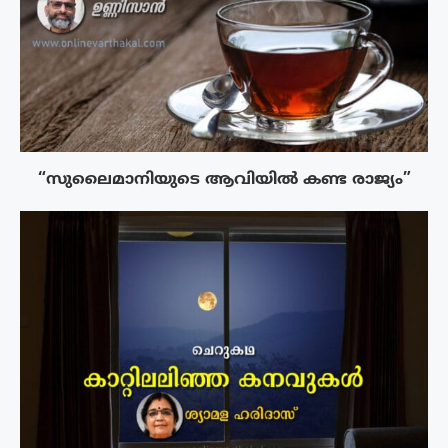
“സുലൈമാനിയുടെ ആവിയിൽ കണ്ട രാജ്യം”