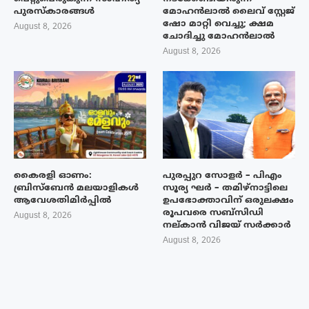
പുരസ്‌കാരങ്ങൾ
മോഹൻലാൽ ലൈവ് സ്റ്റേജ്
ഷോ മാറ്റി വെച്ചു; ക്ഷമ
August 8, 2026
ചോദിച്ചു മോഹൻലാൽ
August 8, 2026
കൈരളി ഓണം:
പുരപ്പുറ സോളർ – പിഎം
ബ്രിസ്ബേൻ മലയാളികൾ
സൂര്യ ഘർ – തമിഴ്നാട്ടിലെ
ആവേശതിമിർപ്പിൽ
ഉപഭോക്താവിന് ഒരുലക്ഷം
രൂപവരെ സബ്സിഡി
August 8, 2026
നല്കാൻ വിജയ് സർക്കാർ
August 8, 2026