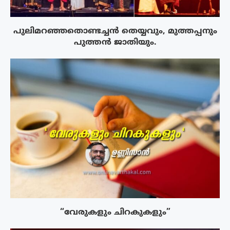
പുലിമറഞ്ഞതൊണ്ടച്ചൻ തെയ്യവും, മുത്തപ്പനും
പുത്തൻ ജാതിയും.
“വേരുകളും ചിറകുകളും”