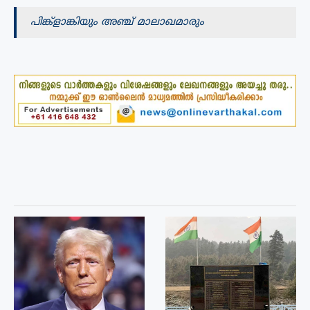
പിങ്ക്ളാങ്കിയും അഞ്ച് മാലാഖമാരും