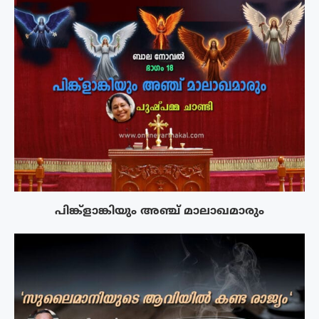
പിങ്ക്ളാങ്കിയും അഞ്ച് മാലാഖമാരും