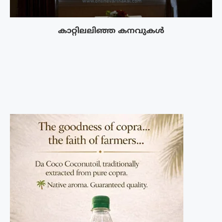
കാറ്റിലലിഞ്ഞ കനവുകൾ