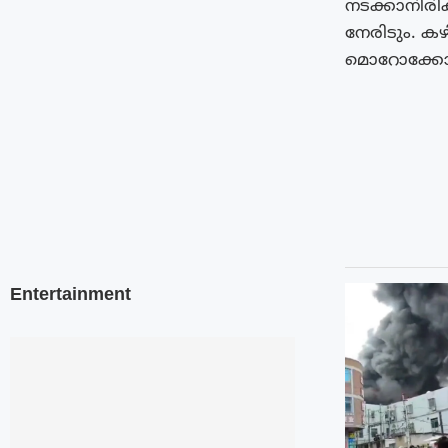
നടക്കാനിര
നേരിടും. ക
മൊറോക്കോയ
Entertainment