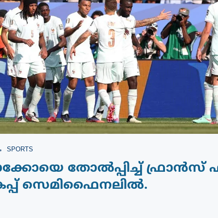
SPORTS
്കോയെ തോൽപ്പിച്ച് ഫ്രാൻസ്
്പ് സെമിഫൈനലിൽ.