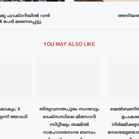
T
ൂ ഫാക്ടറിയിൽ വൻ
അനിയത
8 പേർ മരണപ്പെട്ടു.
YOU MAY ALSO LIKE
മാകും; 6
തിരുവനന്തപുരം നഗരവും
മെൽബണിൽ
ഇന്ന് അവധി
ടെക്‌സസിലെ മിസോറി
ഉപകര
സിറ്റിയും തമ്മിൽ
നിർമ്മിക്കുന
സഹോദരനഗര ബന്ധം
നേരെയുണ്ട