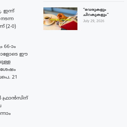
“വേരുകളും
ഇന്ന്
ചിറകുകളും”
നടന്ന
July 29, 2026
 (2-0)
 66-ാം
 ഗോളോടെ ഈ
ുള്ള
ു ശേഷം
പെ. 21
ൽ ഫ്രാൻസിന്
െ
ന്നാം