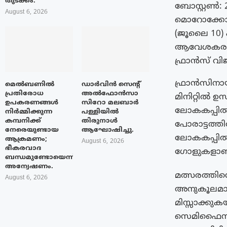
തുടക്കം.
ബോസ്റ്റൺ: 
August 6, 2026
മൊറോക്കോയെ
(ജൂലൈ 10) 
ആവേശകരമായ
ഫ്രാൻസ് വി
ഫ്രാൻസിനായ
മെൽബണിൽ
ഡാർവിൻ സെന്റ്
പ്രതിരോധ
അൽഫോൻസാ
മിനിറ്റിൽ
ഉപകരണങ്ങൾ
സിറോ മലബാർ
ലോകകപ്പിൽ
നിർമ്മിക്കുന്ന
പള്ളിയിൽ
കമ്പനിക്ക്
തിരുനാൾ
പോരാട്ടത്ത
നേരെയുണ്ടായ
ആഘോഷിച്ചു.
ലോകകപ്പിൽ
ആക്രമണം;
August 6, 2026
ഭീകരവാദ
ഗോളുകളാണ് 
ബന്ധമുണ്ടോയെന്ന്
അന്വേഷണം.
മത്സരത്തിന
August 6, 2026
അനുകൂലമായി
മിസ്സാക്കുക
സെമിഫൈനലാ