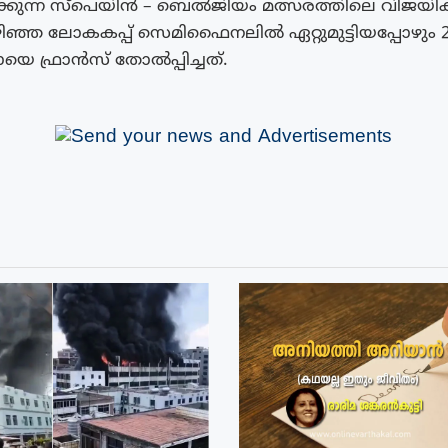
ിക്കുന്ന സ്പെയിൻ – ബെൽജിയം മത്സരത്തിലെ വിജയ
ഴിഞ്ഞ ലോകകപ്പ് സെമിഫൈനലിൽ ഏറ്റുമുട്ടിയപ്പോഴും 
െ ഫ്രാൻസ് തോൽപ്പിച്ചത്.