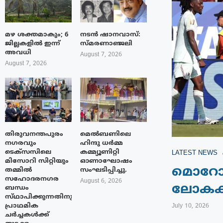
മഴ ശക്തമാകും; 6
നടൻ ഷാനവാസ്:
ജില്ലകളിൽ ഇന്ന്
സ്മരണാഞ്ജലി
അവധി
August 7, 2026
August 7, 2026
തിരുവനന്തപുരം
മെൽബണിലെ
നഗരവും
ഹിന്ദു ധർമ്മ
ടെക്‌സസിലെ
കമ്മ്യൂണിറ്റി
LATEST NEWS
മിസോറി സിറ്റിയും
ഓണാഘോഷം
മൊറോക
തമ്മിൽ
സംഘടിപ്പിച്ചു.
സഹോദരനഗര
August 6, 2026
ലോകകപ
ബന്ധം
സ്‌ഥാപിക്കുന്നതിനുള്ള
പ്രാഥമിക
July 10, 2026
ചർച്ചകൾക്ക്