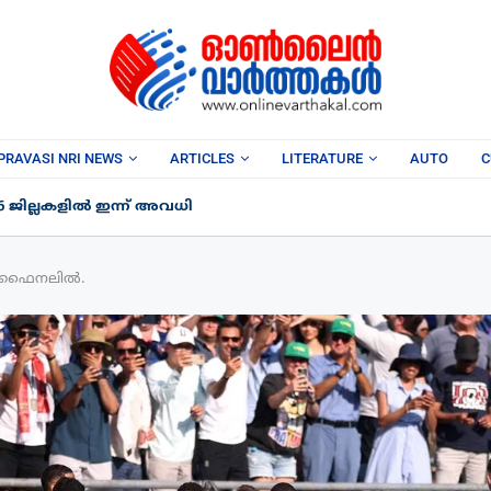
PRAVASI NRI NEWS
ARTICLES
LITERATURE
AUTO
C
6 ജില്ലകളിൽ ഇന്ന് അവധി
െമിഫൈനലിൽ.