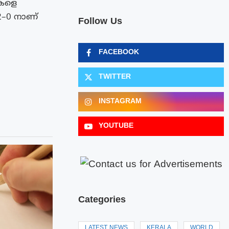
ികളെ
2–0 നാണ്
Follow Us
FACEBOOK
TWITTER
INSTAGRAM
YOUTUBE
Categories
LATEST NEWS
KERALA
WORLD