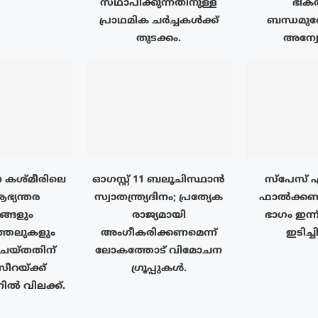
സ്‌ഥാപിക്കുന്നതിനുള്ള
ഭീക
പ്രാഥമിക ചർച്ചകൾക്ക്
ബന്ധമുണ
തുടക്കം.
അന്വ
 കശ്മീരിലെ
ഓഗസ്റ്റ് 11 ബലൂചിസ്ഥാൻ
സ്‌പേസ് 
ഭ്യന്തര
സ്വാതന്ത്ര്യദിനം; പ്രത്യേക
ഫാൽക്കൺ 9
ങ്ങളും
രാജ്യമായി
ഭാഗം ഇന്ന
ത്തലുകളും
അംഗീകരിക്കണമെന്ന്
ഇടിച്ച
് ചെയ്തതിന്
ലോകത്തോട് വിമോചന
യ്‌ക്ക്
ഗ്രൂപ്പുകൾ.
ിൽ വിലക്ക്.