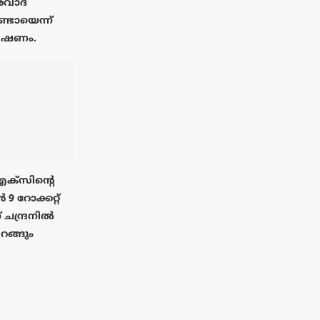
രവാദ
്ടോയെന്ന്
േഷണം.
എക്‌സിൻ്റെ
 റോക്കറ്റ്
് ചന്ദ്രനിൽ
ിറങ്ങും