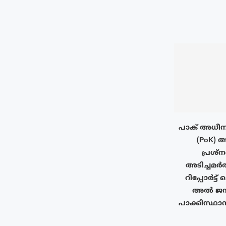
പാക് അധീന
(PoK) ആ
പ്രശ്ന
അടിച്ചമർ
റിപ്പോർട്ട
അൽ ജസീറ
പാക്കിസ്ഥാന