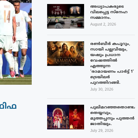
അധ്യാപകരുടെ
വിലപ്പെട്ട സ്നേഹ
സമ്മാനം.
August 2, 2026
രൺബീർ കപൂറും,
സായി പല്ലവിയും,
യഷും പ്രധാന
വേഷത്തിൽ
എത്തുന്ന
‘രാമായണം പാർട്ട് 1’
ട്രെയിലർ
പുറത്തിറങ്ങി.
July 30, 2026
 ഫിഫ
പുലിമറഞ്ഞതൊണ്ടച്
തെയ്യവും,
മുത്തപ്പനും പുത്തൻ
ജാതിയും.
July 29, 2026