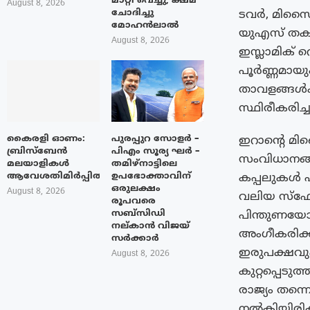
മാറ്റി വെച്ചു; ക്ഷമ
August 8, 2026
ചോദിച്ചു
ടവർ, മിസൈ
മോഹൻലാൽ
യുഎസ് തകർത
August 8, 2026
ഇസ്ലാമിക് 
പൂർണ്ണമായു
താവളങ്ങൾക്
സ്ഥിരീകരിച്ച
കൈരളി ഓണം:
പുരപ്പുറ സോളർ –
ഇറാന്റെ 
ബ്രിസ്ബേൻ
പിഎം സൂര്യ ഘർ –
സംവിധാനങ്ങ
മലയാളികൾ
തമിഴ്നാട്ടിലെ
ആവേശതിമിർപ്പിൽ
ഉപഭോക്താവിന്
കപ്പലുകൾ എ
ഒരുലക്ഷം
August 8, 2026
വലിയ സ്ഫോട
രൂപവരെ
സബ്സിഡി
പിന്തുണയോ
നല്കാൻ വിജയ്
അംഗീകരിക്
സർക്കാർ
ഇരുപക്ഷവു
August 8, 2026
കുറ്റപ്പെട
രാജ്യം തന്ന
നൽകിയിരിക്