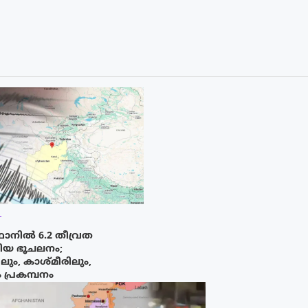
T
ാനിൽ 6.2 തീവ്രത
തിയ ഭൂചലനം;
ലും, കാശ്മീരിലും,
പ്രകമ്പനം