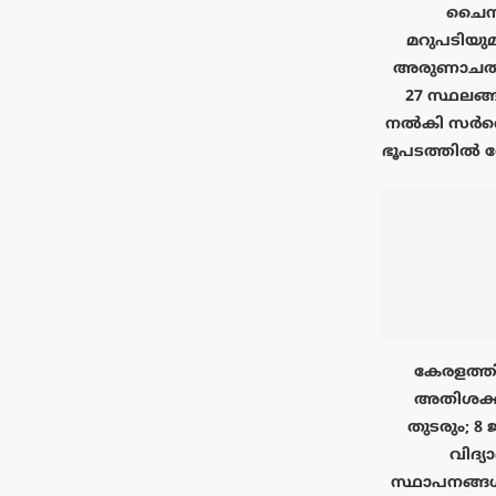
ചൈനയ
മറുപടിയുമാ
അരുണാചൽ 
27 സ്ഥലങ്ങ
നൽകി സർവെ 
ഭൂപടത്തിൽ രേ
കേരളത്തി
അതിശക്
തുടരും; 8 
വിദ്യ
സ്ഥാപനങ്ങ