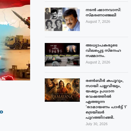
നടൻ ഷാനവാസ്:
സ്മരണാഞ്ജലി
August 7, 2026
അധ്യാപകരുടെ
വിലപ്പെട്ട സ്നേഹ
സമ്മാനം.
August 2, 2026
രൺബീർ കപൂറും,
സായി പല്ലവിയും,
യഷും പ്രധാന
വേഷത്തിൽ
എത്തുന്ന
‘രാമായണം പാർട്ട് 1’
ം
ട്രെയിലർ
പുറത്തിറങ്ങി.
July 30, 2026