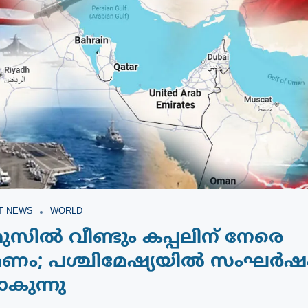
T NEWS
WORLD
ിൽ വീണ്ടും കപ്പലിന് നേരെ
ണം; പശ്ചിമേഷ്യയിൽ സംഘർഷ
ാകുന്നു