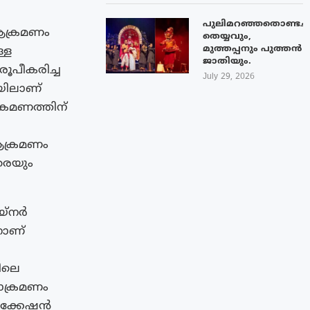
പുലിമറഞ്ഞതൊണ്ടച്
 ആക്രമണം
തെയ്യവും,
മുത്തപ്പനും പുത്തൻ
്ള
ജാതിയും.
ൂപീകരിച്ച
July 29, 2026
യിലാണ്
രമണത്തിന്
ആക്രമണം
രെയും
യ്നർ
നാണ്
ിലെ
ാക്രമണം
ണിക്കേഷൻ