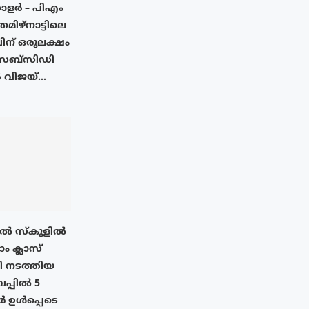
സോളർ – പിഎം
തമിഴ്നാട്ടിലെ
ന് ഒരുലക്ഷം
 സബ്സിഡി
വിജയ്...
ിൽ സ്കൂളിൽ
 ക്ലാസ്
ഥി നടത്തിയ
പ്പിൽ 5
 ഉൾപ്പെടെ