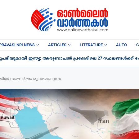
PRAVASI NRI NEWS
ARTICLES
LITERATURE
AUTO
C
പടിയുമായി ഇന്ത്യ; അരുണാചൽ പ്രദേശിലെ 27 സ്ഥലങ്ങൾക്ക് പേര
യയിൽ സംഘർഷം രൂക്ഷമാകുന്നു