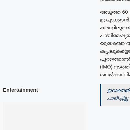
അടുത്ത 60 
ഉറപ്പാക്കാ
കരാറിലുണ്ട
പശ്ചിമേഷ്യ
യുദ്ധത്തെ 
കപ്പലുകളെ
പുറത്തെത്
(IMO) നടത
താൽക്കാലിക
Entertainment
ഇറാനെതി
പാലിച്ചില്ല 