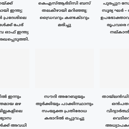
്ക്ക്
കെഎസ്ആർടിസി ബസ്
പുരപ്പുറ 
യി ഇന്ത്യ;
തലകീഴായി മറിഞ്ഞു;
സൂര്യ ഘർ – 
പ്രദേശിലെ
ഡ്രൈവറും കണ്ടക്ടറും
ഉപഭോക്താവി
ൾക്ക് പേര്
മരിച്ചു
രൂപവരെ
ഓഫ് ഇന്ത്യ
നല്കാൻ 
ഖപ്പെടുത്തി.
ൽ ഇന്നും
സൗദി അറേബ്യയും
തായ്‌ലൻഡ
തമായ മഴ
തുർക്കിയും പാക്കിസ്ഥാനും
ഒൻപതാം
ജില്ലകളിലെ
സംയുക്ത പ്രതിരോധ
വിദ്യാർത്
ാഭ്യാസ
കരാറിൽ ഒപ്പുവച്ചു
വെടിവെ
ൾക്ക് അവധി
അധ്യാപകർ