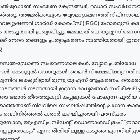
ൽ-ഡ്രോൺ സംഭരണ കേന്ദ്രങ്ങൾ, റഡാർ സംവിധാനങ
്തു. അമേരിക്കയുടെ വ്യോമാക്രമണത്തിന് പിന്നാലെ
റെവല്യൂഷണറി ഗാർഡ് കോർപ്സ് (IRGC) ഹോർമുസ് കടലി
ം അടച്ചതായി പ്രഖ്യാപിച്ചു. മേഖലയിലെ യുഎസ് സൈ
ക് നേരെ തങ്ങളും പ്രത്യാക്രമണം നടത്തിയതായി ഇറ
ു.
മിസൈൽ-ഡ്രോൺ സംഭരണശാലകൾ, വ്യോമ പ്രതിരോധ
ൾ, കോസ്റ്റൽ റഡാറുകൾ, മൈൻ നിക്ഷേപിക്കുന്നതിനു
ന്നിവ ലക്ഷ്യമിട്ടായിരുന്നു യുഎസ് ആക്രമണം. തെക
നങ്ങൾ നടന്നതായി ഇറാൻ മാധ്യമങ്ങൾ സ്ഥിരീകരിച്
ടെ ഒമാൻ തീരത്തുകൂടി കപ്പലുകൾ പോകുന്ന പുതിയ
കാത്തതാണ് നിലവിലെ സംഘർഷത്തിന്റെ പ്രധാന കാ
ം വെടിനിർത്തൽ കരാർ ലംഘിച്ചതായി പരസ്പരം
ുത്തുമ്പോൾ, യുഎസ് പ്രസിഡന്റ് ഡൊണാൾഡ് ട്രംപ് “ഇറ
െ ഇല്ലാതാകും” എന്ന രീതിയിലുള്ള കടുത്ത മുന്നറിയിപ്പ
കുന്നത്.