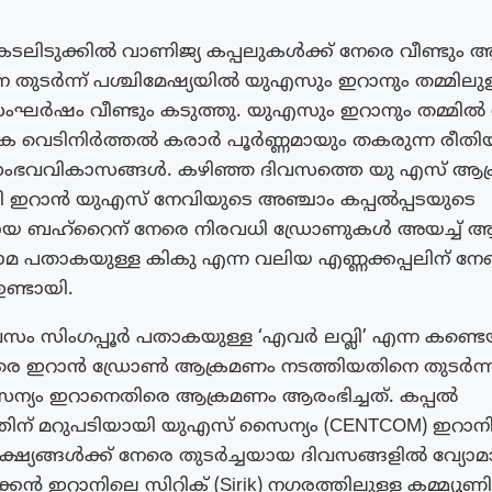
ലിടുക്കിൽ വാണിജ്യ കപ്പലുകൾക്ക് നേരെ വീണ്ടും
 തുടർന്ന് പശ്ചിമേഷ്യയിൽ യുഎസും ഇറാനും തമ്മിലുള
ർഷം വീണ്ടും കടുത്തു. യുഎസും ഇറാനും തമ്മിൽ ര
ക വെടിനിർത്തൽ കരാർ പൂർണ്ണമായും തകരുന്ന രീതി
ംഭവവികാസങ്ങൾ. കഴിഞ്ഞ ദിവസത്തെ യു എസ് ആക്
ി ഇറാൻ യുഎസ് നേവിയുടെ അഞ്ചാം കപ്പൽപ്പടയുടെ
യ ബഹ്‌റൈന് നേരെ നിരവധി ഡ്രോണുകൾ അയച്ച് 
ാമ പതാകയുള്ള കികു എന്ന വലിയ എണ്ണക്കപ്പലിന് നേ
ണ്ടായി.
സം സിംഗപ്പൂർ പതാകയുള്ള ‘എവർ ലവ്ലി’ എന്ന കണ്ടെ
നേരെ ഇറാൻ ഡ്രോൺ ആക്രമണം നടത്തിയതിനെ തുടർന്
്യം ഇറാനെതിരെ ആക്രമണം ആരംഭിച്ചത്. കപ്പൽ
ിന് മറുപടിയായി യുഎസ് സൈന്യം (CENTCOM) ഇറാന
ഷ്യങ്ങൾക്ക് നേരെ തുടർച്ചയായ ദിവസങ്ങളിൽ വ്യോമ
ക്കൻ ഇറാനിലെ സിറിക് (Sirik) നഗരത്തിലുള്ള കമ്മ്യൂ