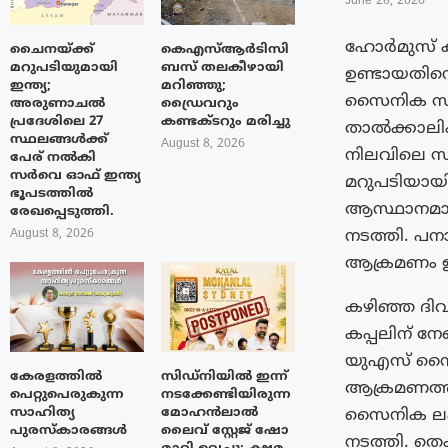
June 28, 2026
ഹോർമുസ് കട
ചൈനയ്ക്ക്
കെഎസ്ആർടിസി
മറുപടിയുമായി
ബസ് തലകീഴായി
ഉണ്ടായതിനെ
ഇന്ത്യ;
മറിഞ്ഞു;
സൈനിക സംഘ
അരുണാചൽ
ഡ്രൈവറും
പ്രദേശിലെ 27
കണ്ടക്ടറും മരിച്ചു
താൽക്കാലി
സ്ഥലങ്ങൾക്ക്
August 8, 2026
നിലവിലെ സ
പേര് നൽകി
സർവെ ഓഫ് ഇന്ത്യ
മറുപടിയായ
ഭൂപടത്തിൽ
ആസ്ഥാനമാ
രേഖപ്പെടുത്തി.
നടത്തി. പന
August 8, 2026
ആക്രമണം ഉ
കഴിഞ്ഞ ദിവ
കപ്പലിന് 
യുഎസ് സൈന
കേരളത്തിൽ
സിഡ്നിയിൽ ഇന്ന്
ആക്രമണത്ത
പെറ്റുപെരുകുന്ന
നടക്കേണ്ടിയിരുന്ന
സാഹിത്യ
മോഹൻലാൽ
സൈനിക ലക്
പുരസ്‌കാരങ്ങൾ
ലൈവ് സ്റ്റേജ് ഷോ
നടത്തി. തെ