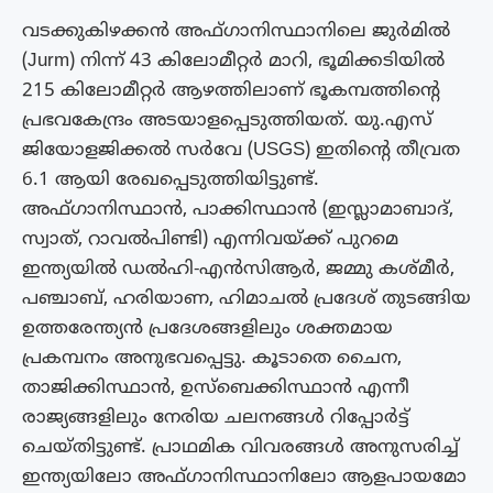
വടക്കുകിഴക്കൻ അഫ്ഗാനിസ്ഥാനിലെ ജുർമിൽ
(Jurm) നിന്ന് 43 കിലോമീറ്റർ മാറി, ഭൂമിക്കടിയിൽ
215 കിലോമീറ്റർ ആഴത്തിലാണ് ഭൂകമ്പത്തിന്റെ
പ്രഭവകേന്ദ്രം അടയാളപ്പെടുത്തിയത്. യു.എസ്
ജിയോളജിക്കൽ സർവേ (USGS) ഇതിന്റെ തീവ്രത
6.1 ആയി രേഖപ്പെടുത്തിയിട്ടുണ്ട്.
അഫ്ഗാനിസ്ഥാൻ, പാക്കിസ്ഥാൻ (ഇസ്ലാമാബാദ്,
സ്വാത്, റാവൽപിണ്ടി) എന്നിവയ്ക്ക് പുറമെ
ഇന്ത്യയിൽ ഡൽഹി-എൻസിആർ, ജമ്മു കശ്മീർ,
പഞ്ചാബ്, ഹരിയാണ, ഹിമാചൽ പ്രദേശ് തുടങ്ങിയ
ഉത്തരേന്ത്യൻ പ്രദേശങ്ങളിലും ശക്തമായ
പ്രകമ്പനം അനുഭവപ്പെട്ടു. കൂടാതെ ചൈന,
താജിക്കിസ്ഥാൻ, ഉസ്ബെക്കിസ്ഥാൻ എന്നീ
രാജ്യങ്ങളിലും നേരിയ ചലനങ്ങൾ റിപ്പോർട്ട്
ചെയ്‌തിട്ടുണ്ട്‌. പ്രാഥമിക വിവരങ്ങൾ അനുസരിച്ച്
ഇന്ത്യയിലോ അഫ്ഗാനിസ്ഥാനിലോ ആളപായമോ