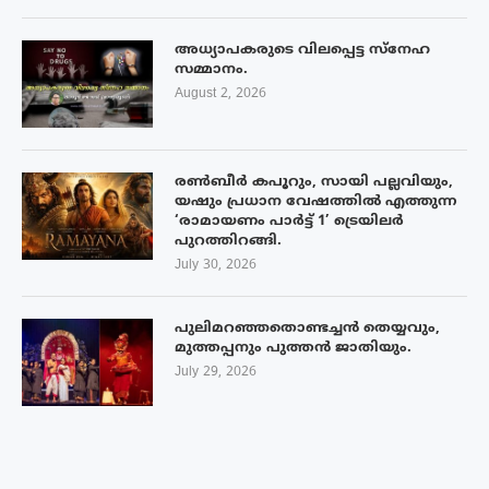
അധ്യാപകരുടെ വിലപ്പെട്ട സ്നേഹ
സമ്മാനം.
August 2, 2026
രൺബീർ കപൂറും, സായി പല്ലവിയും,
യഷും പ്രധാന വേഷത്തിൽ എത്തുന്ന
‘രാമായണം പാർട്ട് 1’ ട്രെയിലർ
പുറത്തിറങ്ങി.
July 30, 2026
പുലിമറഞ്ഞതൊണ്ടച്ചൻ തെയ്യവും,
മുത്തപ്പനും പുത്തൻ ജാതിയും.
July 29, 2026