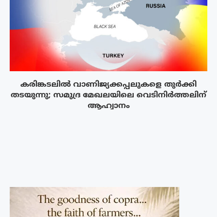
കരിങ്കടലിൽ വാണിജ്യക്കപ്പലുകളെ തുർക്കി
തടയുന്നു; സമുദ്ര മേഖലയിലെ വെടിനിർത്തലിന്
ആഹ്വാനം