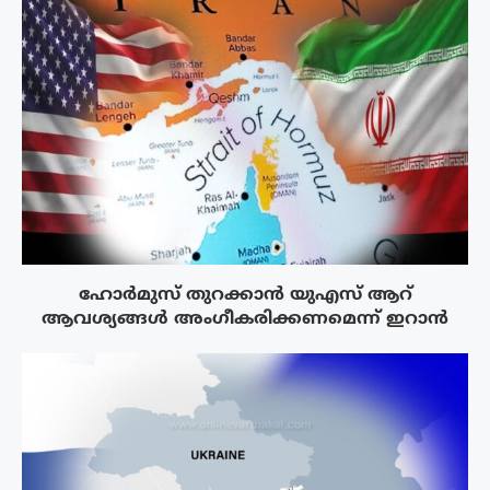
ഹോർമുസ് തുറക്കാൻ യുഎസ് ആറ്
ആവശ്യങ്ങൾ അംഗീകരിക്കണമെന്ന് ഇറാൻ