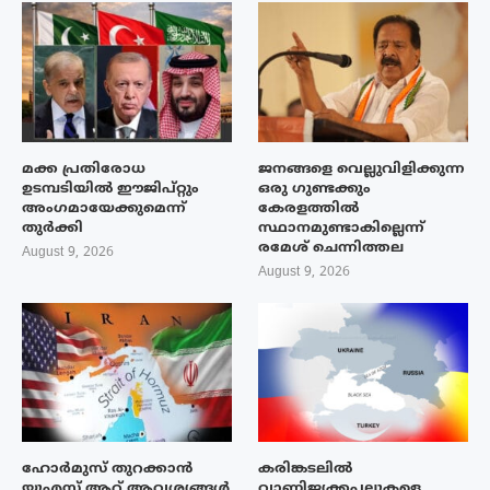
മക്ക പ്രതിരോധ
ജനങ്ങളെ വെല്ലുവിളിക്കുന്ന
ഉടമ്പടിയിൽ ഈജിപ്റ്റും
ഒരു ഗുണ്ടക്കും
അംഗമായേക്കുമെന്ന്
കേരളത്തിൽ
തുർക്കി
സ്ഥാനമുണ്ടാകില്ലെന്ന്
രമേശ് ചെന്നിത്തല
August 9, 2026
August 9, 2026
ഹോർമുസ് തുറക്കാൻ
കരിങ്കടലിൽ
യുഎസ് ആറ് ആവശ്യങ്ങൾ
വാണിജ്യക്കപ്പലുകളെ