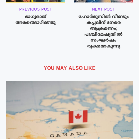
PREVIOUS POST
NEXT POST
ഭാഗ്യരാജ്
ഹോർമുസിൽ വീണ്ടും
അരങ്ങൊഴിഞ്ഞു
കപ്പലിന് നേരെ
ആക്രമണം;
പശ്ചിമേഷ്യയിൽ
സംഘർഷം
രൂക്ഷമാകുന്നു
YOU MAY ALSO LIKE