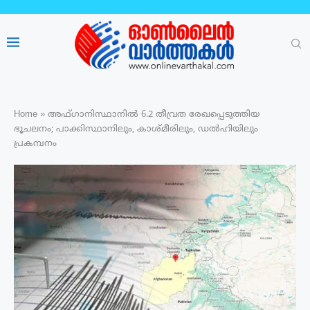
Home
»
അഫ്‌ഗാനിസ്ഥാനിൽ 6.2 തീവ്രത രേഖപ്പെടുത്തിയ
ഭൂചലനം; പാക്കിസ്ഥാനിലും, കാശ്മീരിലും, ഡൽഹിയിലും
പ്രകമ്പനം