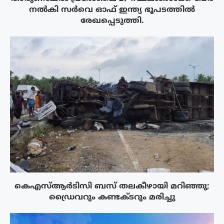
നൽകി സർവെ ഓഫ് ഇന്ത്യ ഭൂപടത്തിൽ
രേഖപ്പെടുത്തി.
കെഎസ്ആർടിസി ബസ് തലകീഴായി മറിഞ്ഞു;
ഡ്രൈവറും കണ്ടക്ടറും മരിച്ചു