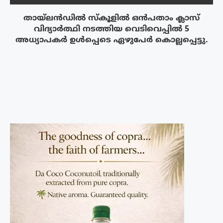
തായ്‌ലൻഡിൽ സ്കൂളിൽ ഒൻപതാം ക്ലാസ്
വിദ്യാർത്ഥി നടത്തിയ വെടിവെപ്പിൽ 5
അധ്യാപകർ ഉൾപ്പെടെ ഏഴുപേർ കൊല്ലപ്പെട്ടു.