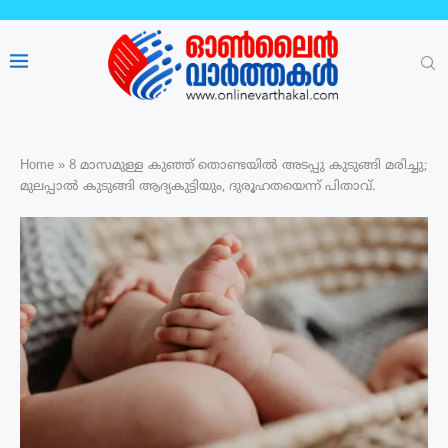
Home
»
8 മാസമുള്ള കുഞ്ഞ് തൊണ്ടയിൽ അടപ്പു കുടുങ്ങി മരിച്ചു;
മുലപ്പാൽ കുടുങ്ങി ആദ്യകുട്ടിയും, ദുരൂഹതയെന്ന് പിതാവ്.