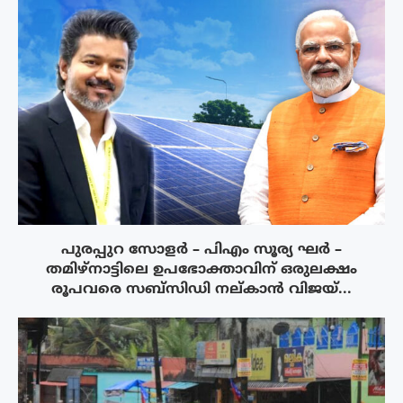
പുരപ്പുറ സോളർ – പിഎം സൂര്യ ഘർ –
തമിഴ്നാട്ടിലെ ഉപഭോക്താവിന് ഒരുലക്ഷം
രൂപവരെ സബ്സിഡി നല്കാൻ വിജയ്...