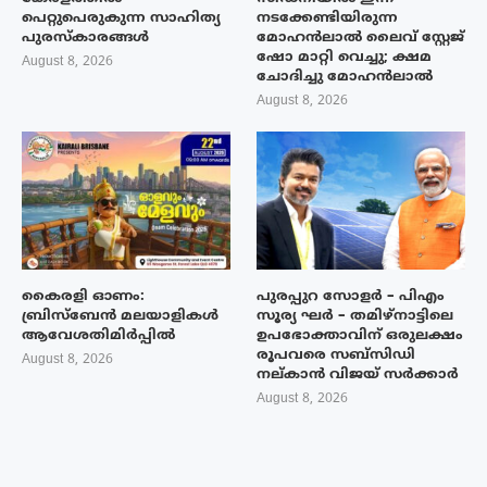
പെറ്റുപെരുകുന്ന സാഹിത്യ
നടക്കേണ്ടിയിരുന്ന
പുരസ്‌കാരങ്ങൾ
മോഹൻലാൽ ലൈവ് സ്റ്റേജ്
ഷോ മാറ്റി വെച്ചു; ക്ഷമ
August 8, 2026
ചോദിച്ചു മോഹൻലാൽ
August 8, 2026
കൈരളി ഓണം:
പുരപ്പുറ സോളർ – പിഎം
ബ്രിസ്ബേൻ മലയാളികൾ
സൂര്യ ഘർ – തമിഴ്നാട്ടിലെ
ആവേശതിമിർപ്പിൽ
ഉപഭോക്താവിന് ഒരുലക്ഷം
രൂപവരെ സബ്സിഡി
August 8, 2026
നല്കാൻ വിജയ് സർക്കാർ
August 8, 2026