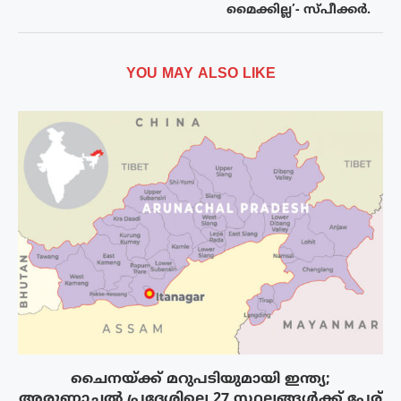
മൈക്കില്ല’- സ്പീക്കര്‍.
YOU MAY ALSO LIKE
ചൈനയ്ക്ക് മറുപടിയുമായി ഇന്ത്യ;
അരുണാചൽ പ്രദേശിലെ 27 സ്ഥലങ്ങൾക്ക് പേര്