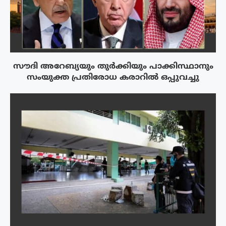
സൗദി അറേബ്യയും തുർക്കിയും പാക്കിസ്ഥാനും
സംയുക്ത പ്രതിരോധ കരാറിൽ ഒപ്പുവച്ചു