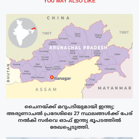
YOU MAY ALSO LIKE
ചൈനയ്ക്ക് മറുപടിയുമായി ഇന്ത്യ;
അരുണാചൽ പ്രദേശിലെ 27 സ്ഥലങ്ങൾക്ക് പേര്
നൽകി സർവെ ഓഫ് ഇന്ത്യ ഭൂപടത്തിൽ
രേഖപ്പെടുത്തി.