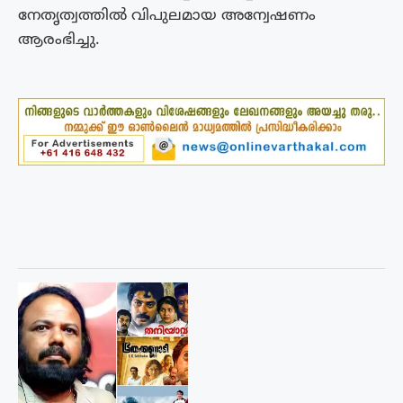
നേതൃത്വത്തിൽ വിപുലമായ അന്വേഷണം
ആരംഭിച്ചു.