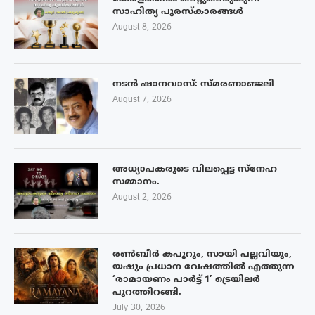
സാഹിത്യ പുരസ്‌കാരങ്ങൾ
August 8, 2026
നടൻ ഷാനവാസ്: സ്മരണാഞ്ജലി
August 7, 2026
അധ്യാപകരുടെ വിലപ്പെട്ട സ്നേഹ
സമ്മാനം.
August 2, 2026
രൺബീർ കപൂറും, സായി പല്ലവിയും,
യഷും പ്രധാന വേഷത്തിൽ എത്തുന്ന
‘രാമായണം പാർട്ട് 1’ ട്രെയിലർ
പുറത്തിറങ്ങി.
July 30, 2026