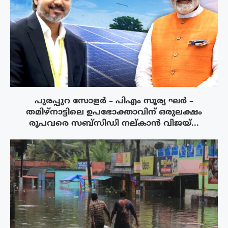
പുരപ്പുറ സോളർ – പിഎം സൂര്യ ഘർ –
തമിഴ്നാട്ടിലെ ഉപഭോക്താവിന് ഒരുലക്ഷം
രൂപവരെ സബ്സിഡി നല്കാൻ വിജയ്...