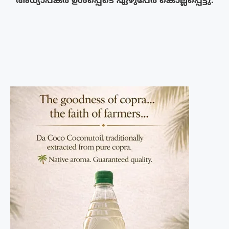
അധ്യാപകർ ഉൾപ്പെടെ ഏഴുപേർ കൊല്ലപ്പെട്ടു.