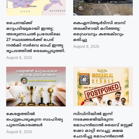
ചൈനയ്ക്ക്
കെഎസ്ആർടിസി ബസ്
മറുപടിയുമായി ഇന്ത്യ;
തലകീഴായി മറിഞ്ഞു;
അരുണാചൽ പ്രദേശിലെ
ഡ്രൈവറും കണ്ടക്ടറും
27 സ്ഥലങ്ങൾക്ക് പേര്
മരിച്ചു
നൽകി സർവെ ഓഫ് ഇന്ത്യ
August 8, 2026
ഭൂപടത്തിൽ രേഖപ്പെടുത്തി.
August 8, 2026
കേരളത്തിൽ
സിഡ്നിയിൽ ഇന്ന്
പെറ്റുപെരുകുന്ന സാഹിത്യ
നടക്കേണ്ടിയിരുന്ന
പുരസ്‌കാരങ്ങൾ
മോഹൻലാൽ ലൈവ് സ്റ്റേജ്
ഷോ മാറ്റി വെച്ചു; ക്ഷമ
August 8, 2026
ചോദിച്ചു മോഹൻലാൽ