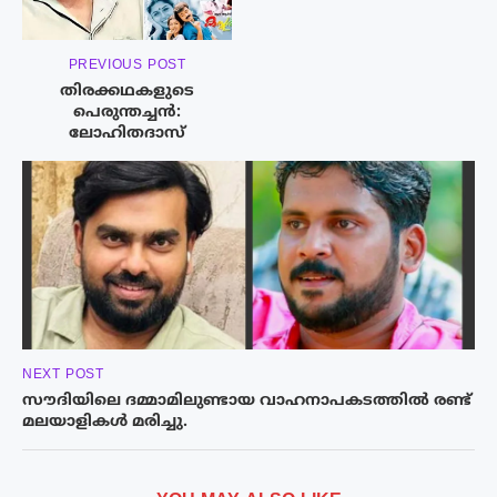
PREVIOUS POST
തിരക്കഥകളുടെ
പെരുന്തച്ചൻ:
ലോഹിതദാസ്
NEXT POST
സൗദിയിലെ ദമ്മാമിലുണ്ടായ വാഹനാപകടത്തിൽ രണ്ട്
മലയാളികൾ മരിച്ചു.