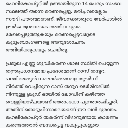
ഹെലികോപ്റ്ററിൽ ഉണ്ടായിരുന്ന 14 പേരും സംഭവ
സ്ഥലത്ത് തന്നെ മരണപ്പെട്ടു. മരിച്ചവരെല്ലാം
സൗദി പൗരന്മാരാണ്. ജീവനക്കാരുടെ വേർപാടിൽ
ഊർജ മന്ത്രാലയം അതീവ ദുഖം
രേഖപ്പെടുത്തുകയും മരണപ്പെട്ടവരുടെ
കുടുംബാംഗങ്ങളെ അനുശോചനം
അറിയിക്കുകയും ചെയ്തു.
പ്രമുഖ എണ്ണ ശുദ്ധീകരണ ശാല സ്ഥിതി ചെയ്യുന്ന
തന്ത്രപ്രധാനമായ പ്രദേശമാണ് റാസ് തനൂറ.
പശ്ചിമേഷ്യൻ സംഘർഷങ്ങളെ തുടർന്ന്
നിർത്തിവെച്ചിരുന്ന റാസ് തനൂറ ടെർമിനലിൽ
നിന്നുള്ള ക്രൂഡ് ഓയിൽ ലോഡിങ് കഴിഞ്ഞ
വെള്ളിയാഴ്‌ചയാണ് അരാംകോ പുനരാരംഭിച്ചത്.
അതിന് തൊട്ടുപിന്നാലെയാണ് ഈ വൻ ദുരന്തം.
ഹെലികോപ്റ്റർ തകർന്ന് വീഴാനുണ്ടായ കാരണം
കണ്ടെത്താൻ ബന്ധപ്പെട്ട വകുപ്പുകളുടെ