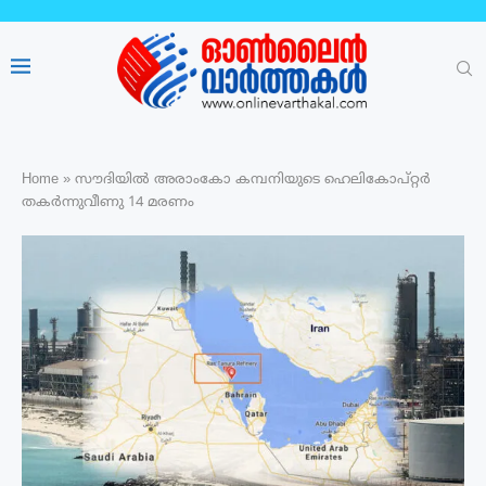
Home
»
സൗദിയിൽ അരാംകോ കമ്പനിയുടെ ഹെലികോപ്റ്റർ
തകർന്നുവീണു 14 മരണം