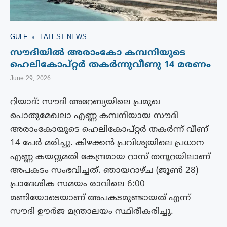
GULF
LATEST NEWS
സൗദിയിൽ അരാംകോ കമ്പനിയുടെ
ഹെലികോപ്റ്റർ തകർന്നുവീണു 14 മരണം
June 29, 2026
റിയാദ്: സൗദി അറേബ്യയിലെ പ്രമുഖ
പൊതുമേഖലാ എണ്ണ കമ്പനിയായ സൗദി
അരാംകോയുടെ ഹെലികോപ്റ്റർ തകർന്ന് വീണ്
14 പേർ മരിച്ചു. കിഴക്കൻ പ്രവിശ്യയിലെ പ്രധാന
എണ്ണ കയറ്റുമതി കേന്ദ്രമായ റാസ് തനൂറയിലാണ്
അപകടം സംഭവിച്ചത്. ഞായറാഴ്ച (ജൂൺ 28)
പ്രാദേശിക സമയം രാവിലെ 6:00
മണിയോടെയാണ് അപകടമുണ്ടായത് എന്ന്
സൗദി ഊർജ മന്ത്രാലയം സ്ഥിരീകരിച്ചു.