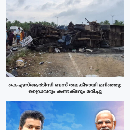
കെഎസ്ആർടിസി ബസ് തലകീഴായി മറിഞ്ഞു;
ഡ്രൈവറും കണ്ടക്ടറും മരിച്ചു