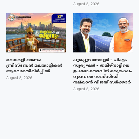
August 8, 2026
കൈരളി ഓണം:
പുരപ്പുറ സോളർ – പിഎം
ബ്രിസ്ബേൻ മലയാളികൾ
സൂര്യ ഘർ – തമിഴ്നാട്ടിലെ
ആവേശതിമിർപ്പിൽ
ഉപഭോക്താവിന് ഒരുലക്ഷം
രൂപവരെ സബ്സിഡി
August 8, 2026
നല്കാൻ വിജയ് സർക്കാർ
August 8, 2026