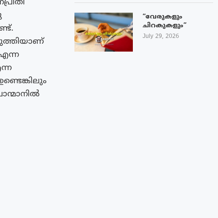
പ്രീതി
ു
“വേരുകളും
ചിറകുകളും”
ട്.
July 29, 2026
ടുത്തിയാണ്
എന്ന
ന്ന
്ടെങ്കിലും
ൊന്മാനിൽ