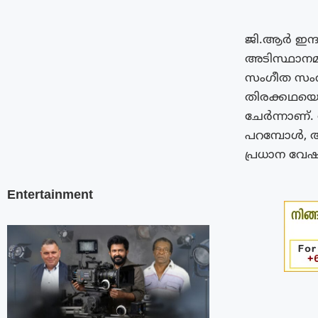
ജി.ആർ ഇന്ദ
അടിസ്ഥാനമാക
സംഗീത സംവി
തിരക്കഥയൊര
ചേർന്നാണ്
പറമ്പോൾ, ആന
പ്രധാന വേഷ
Entertainment