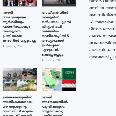
ടീസർ റിലീസ
നേടിയ അമ്
സൗദി
തായ്‌ലൻഡിൽ
ബേസിലിനൊപ്പ
അറേബ്യയും
സ്കൂളിൽ
ചിത്രത്തില
തുർക്കിയും
ഒൻപതാം ക്ലാസ്
പാക്കിസ്ഥാനും
വിദ്യാർത്ഥി
ടീസർ അണിയറ
സംയുക്ത
നടത്തിയ
കഥാപാത്രത
പ്രതിരോധ
വെടിവെപ്പിൽ 5
കരാറിൽ ഒപ്പുവച്ചു
അധ്യാപകർ
വേഷത്തിലാണ
ഉൾപ്പെടെ
August 7, 2026
പതിവിലും 
ഏഴുപേർ
കൊല്ലപ്പെട്ടു.
അവതരിപ്പിക്
August 7, 2026
ഉത്തരേന്ത്യയിൽ
സൗദി
അതിശക്തമായ
അറേബ്യയിൽ
മഴ തുടരുന്നു;
ഹൂതികളുടെ
അസമിൽ മാത്രം
ആക്രമണം;