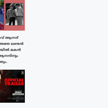
വ് ആനന്ദ്
 അതേ ലണ്ടൻ
ിയിൽ മകൻ
നന്ദിനും
ത്യം.