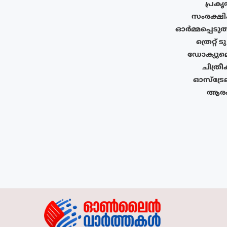
പ്രക
സംരക്ഷിക
ഓർമ്മപ്പെടു
ത്രെറ്റ്
ഡോക്യുമെ
ചിത്ര
ഓസ്‌ട്ര
ആരംഭ