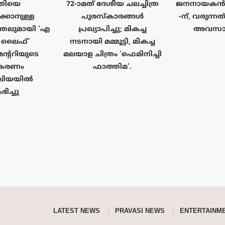
ൃതിയെ
72-ാമത് ദേശീയ ചലച്ചിത്ര
ജനനായകൻ 
്കാനുള്ള
പുരസ്‌കാരങ്ങള്‍
-ന്, വരുന്ന
ത്തലുമായി ‘എ
പ്രഖ്യാപിച്ചു; മികച്ച
അവസാന
 ടു ലൈഫ്’
നടനായി മമ്മൂട്ടി, മികച്ച
ന്ററിയുടെ
മലയാള ചിത്രം ‘ഫെമിനിച്ചി
ീകരണം
ഫാത്തിമ’.
േലിയയിൽ
ിച്ചു
LATEST NEWS
PRAVASI NEWS
ENTERTAINM