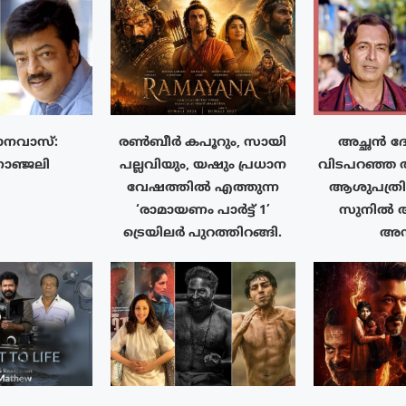
നവാസ്:
രൺബീർ കപൂറും, സായി
അച്ഛൻ ദേ
ാഞ്ജലി
പല്ലവിയും, യഷും പ്രധാന
വിടപറഞ്ഞ
വേഷത്തിൽ എത്തുന്ന
ആശുപത്ര
‘രാമായണം പാർട്ട് 1’
സുനിൽ ആ
ട്രെയിലർ പുറത്തിറങ്ങി.
അന്