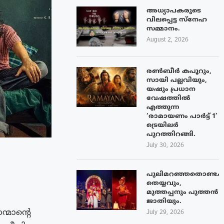
അധ്യാപകരുടെ
വിലപ്പെട്ട സ്നേഹ
സമ്മാനം.
August 2, 2026
രൺബീർ കപൂറും,
സായി പല്ലവിയും,
യഷും പ്രധാന
വേഷത്തിൽ
എത്തുന്ന
‘രാമായണം പാർട്ട് 1’
ട്രെയിലർ
പുറത്തിറങ്ങി.
July 30, 2026
പുലിമറഞ്ഞതൊണ്ടച്
തെയ്യവും,
മുത്തപ്പനും പുത്തൻ
ജാതിയും.
മാന്റെ
July 29, 2026