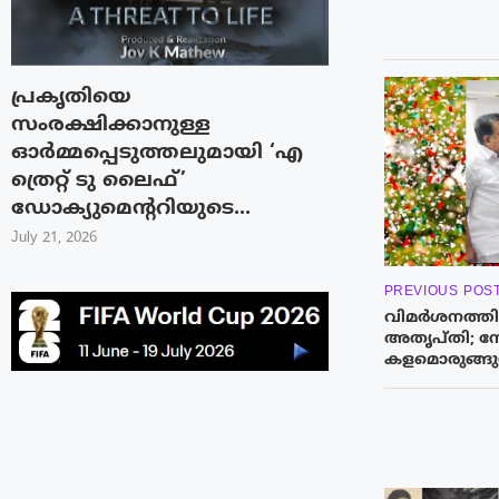
പ്രകൃതിയെ
സംരക്ഷിക്കാനുള്ള
ഓർമ്മപ്പെടുത്തലുമായി ‘എ
ത്രെറ്റ് ടു ലൈഫ്’
ഡോക്യുമെന്ററിയുടെ...
July 21, 2026
PREVIOUS POS
വിമ‌ർശനത്ത
അതൃപ്തി; നേത
കളമൊരുങ്ങുന്