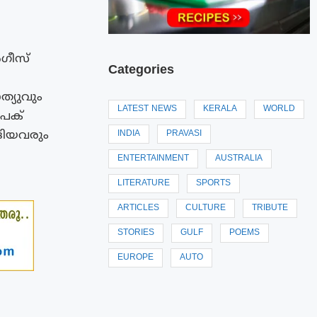
ർഗീസ്
Categories
ത്യുവും
LATEST NEWS
KERALA
WORLD
ീപക്
്ങിയവരും
INDIA
PRAVASI
ENTERTAINMENT
AUSTRALIA
LITERATURE
SPORTS
ARTICLES
CULTURE
TRIBUTE
STORIES
GULF
POEMS
EUROPE
AUTO