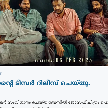
T
ന്റെ ടീസർ റിലീസ് ചെയ്തു.
്കർ സംവിധാനം ചെയ്ത ബേസിൽ ജോസഫ് ചിത്രം പൊന്