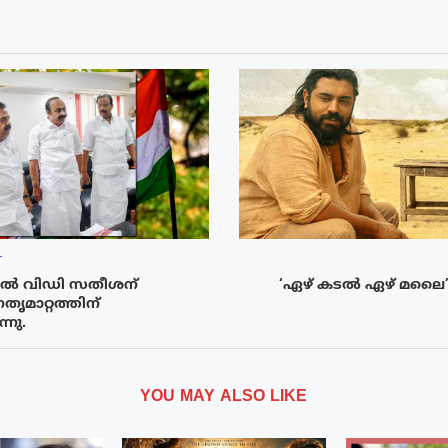
T
ിൽ വിഡി സതീശന്
‘ഏഴ് കടൽ ഏഴ് മലൈ’ ച
ൃമാറ്റത്തിന്
നു.
YOU MAY ALSO LIKE