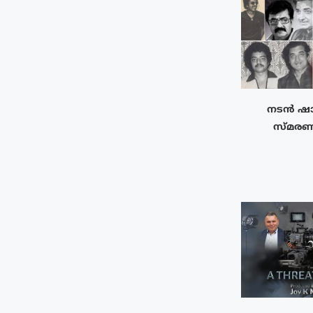
നടൻ ഷാ
സ്മരണ