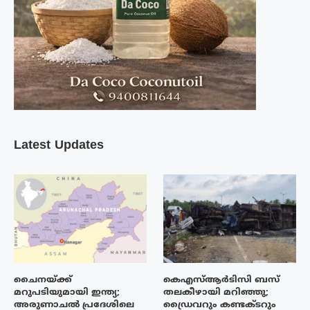
Latest Updates
ചൈനയ്ക്ക്
കെഎസ്ആർടിസി ബസ്
മറുപടിയുമായി ഇന്ത്യ;
തലകീഴായി മറിഞ്ഞു;
അരുണാചൽ പ്രദേശിലെ
ഡ്രൈവറും കണ്ടക്ടറും