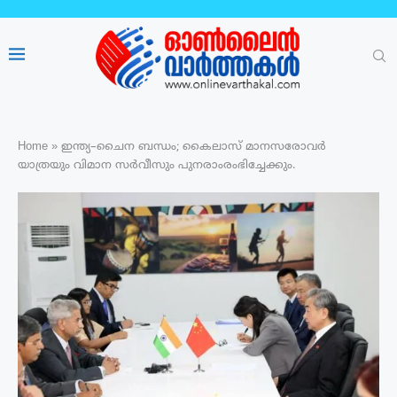
Home
»
ഇന്ത്യ–ചൈന ബന്ധം; കൈലാസ് മാനസരോവർ
യാത്രയും വിമാന സർവീസും പുനരാംരംഭിച്ചേക്കും.