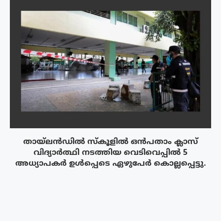
തായ്‌ലൻഡിൽ സ്കൂളിൽ ഒൻപതാം ക്ലാസ്
വിദ്യാർത്ഥി നടത്തിയ വെടിവെപ്പിൽ 5
അധ്യാപകർ ഉൾപ്പെടെ ഏഴുപേർ കൊല്ലപ്പെട്ടു.