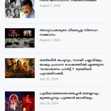
നടൻ ഷാനവാസ്: സ്മരണാഞ്ജലി
August 7, 2026
അധ്യാപകരുടെ വിലപ്പെട്ട സ്നേഹ
സമ്മാനം.
August 2, 2026
രൺബീർ കപൂറും, സായി പല്ലവിയും,
യഷും പ്രധാന വേഷത്തിൽ എത്തുന്ന
‘രാമായണം പാർട്ട് 1’ ട്രെയിലർ
പുറത്തിറങ്ങി.
July 30, 2026
പുലിമറഞ്ഞതൊണ്ടച്ചൻ തെയ്യവും,
മുത്തപ്പനും പുത്തൻ ജാതിയും.
July 29, 2026