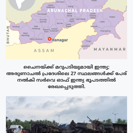
ചൈനയ്ക്ക് മറുപടിയുമായി ഇന്ത്യ;
അരുണാചൽ പ്രദേശിലെ 27 സ്ഥലങ്ങൾക്ക് പേര്
നൽകി സർവെ ഓഫ് ഇന്ത്യ ഭൂപടത്തിൽ
രേഖപ്പെടുത്തി.