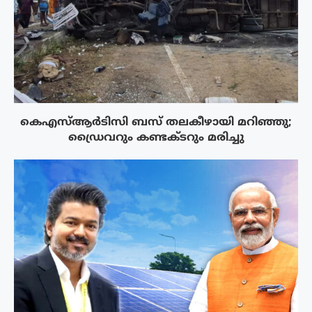
കെഎസ്ആർടിസി ബസ് തലകീഴായി മറിഞ്ഞു;
ഡ്രൈവറും കണ്ടക്ടറും മരിച്ചു