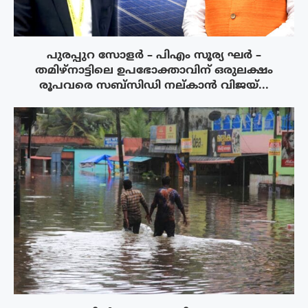
പുരപ്പുറ സോളർ – പിഎം സൂര്യ ഘർ –
തമിഴ്നാട്ടിലെ ഉപഭോക്താവിന് ഒരുലക്ഷം
രൂപവരെ സബ്സിഡി നല്കാൻ വിജയ്...