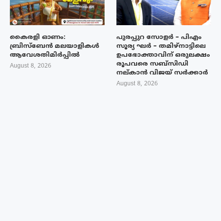
കൈരളി ഓണം:
പുരപ്പുറ സോളർ – പിഎം
ബ്രിസ്ബേൻ മലയാളികൾ
സൂര്യ ഘർ – തമിഴ്നാട്ടിലെ
ആവേശതിമിർപ്പിൽ
ഉപഭോക്താവിന് ഒരുലക്ഷം
രൂപവരെ സബ്സിഡി
August 8, 2026
നല്കാൻ വിജയ് സർക്കാർ
August 8, 2026