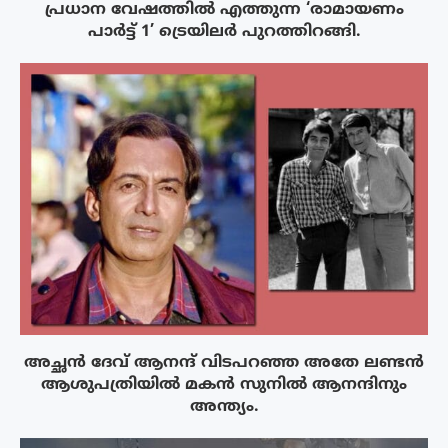
പ്രധാന വേഷത്തിൽ എത്തുന്ന ‘രാമായണം
പാർട്ട് 1’ ട്രെയിലർ പുറത്തിറങ്ങി.
അച്ഛൻ ദേവ് ആനന്ദ് വിടപറഞ്ഞ അതേ ലണ്ടൻ
ആശുപത്രിയിൽ മകൻ സുനിൽ ആനന്ദിനും
അന്ത്യം.