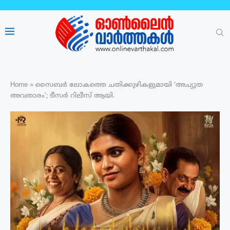
Home
»
സൈബർ ലോകത്തെ ചതിക്കുഴികളുമായി ‘അച്യുത
അവതാരം’; ടീസർ റിലീസ് ആയി.