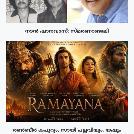
നടൻ ഷാനവാസ്: സ്മരണാഞ്ജലി
രൺബീർ കപൂറും, സായി പല്ലവിയും, യഷും