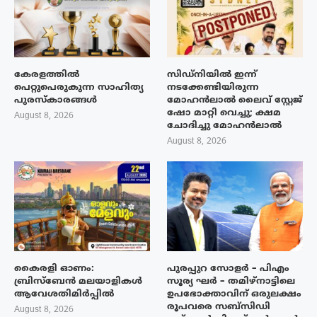
കേരളത്തിൽ
സിഡ്നിയിൽ ഇന്ന്
പെറ്റുപെരുകുന്ന സാഹിത്യ
നടക്കേണ്ടിയിരുന്ന
പുരസ്‌കാരങ്ങൾ
മോഹൻലാൽ ലൈവ് സ്റ്റേജ്
ഷോ മാറ്റി വെച്ചു; ക്ഷമ
August 8, 2026
ചോദിച്ചു മോഹൻലാൽ
August 8, 2026
കൈരളി ഓണം:
പുരപ്പുറ സോളർ – പിഎം
ബ്രിസ്ബേൻ മലയാളികൾ
സൂര്യ ഘർ – തമിഴ്നാട്ടിലെ
ആവേശതിമിർപ്പിൽ
ഉപഭോക്താവിന് ഒരുലക്ഷം
രൂപവരെ സബ്സിഡി
August 8, 2026