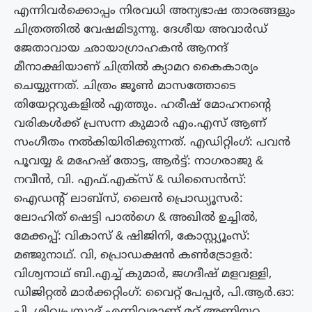
എന്നിവർക്കൊപ്പം നിരവധി അന്യഭാഷ താരങ്ങളും
ചിത്രത്തിൽ വേഷമിടുന്നു. ദേശീയ അവാർഡ്
ജേതാവായ ഛായാഗ്രാഹകൻ ആനന്ദ്
മീനാക്ഷിയാണ് ചിത്രിൽ ക്യാമറ കൈകാര്യം
ചെയ്യുന്നത്. ചിത്രം ജൂൺ മാസത്തോടെ
തിയേറ്ററുകളിൽ എത്തും. ഹരീഷ് മോഹനൻ്റെ
വരികൾക്ക് പ്രസന്ന കുമാർ എം.എസ് ആണ്
സംഗീതം നൽകിയിരിക്കുന്നത്. എഡിറ്റിംഗ്: പവൻ
പൂവയ്യ & മഹേഷ് തോട്ട, ആർട്ട്: നാഗരാജു &
നവീൻ, വി. എഫ്.എക്സ് & ഡിസൈൻസ്:
ഐഡൻ്റ് ലാബ്സ്, ലൈൻ പ്രൊഡ്യൂസർ:
ലോഹിത് ഷെട്ടി പാൽഗെ & അഖിൽ ഉച്ചിൽ,
മേക്കപ്പ്: വികാസ് & ഷിജിനി, കോസ്റ്റ്യൂംസ്:
മഞ്ജുനാഥ്. വി, പ്രൊഡക്ഷൻ കൺട്രോളർ:
വിശ്വനാഥ് ബി.എച്ച് കുമാർ, ജഗദീഷ് മളവള്ളി,
ഡിജിറ്റൽ മാർക്കറ്റിംഗ്: വൈറ്റ് പേപ്പർ, പി.ആർ.ഓ:
പി. ശിവപ്രസാദ് എന്നിവരാണ് മറ്റ് അണിയറ