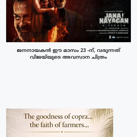
ജനനായകൻ ഈ മാസം 23 -ന്, വരുന്നത്
വിജയ്‌യുടെ അവസാന ചിത്രം