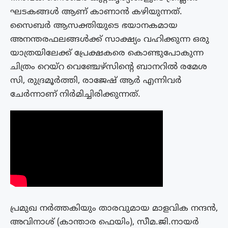
ഘടകങ്ങൾ ആണ് കാണാൻ കഴിയുന്നത്.
സൈബർ ആസക്തിയുടെ ഭയാനകമായ
അനന്തരഫലങ്ങൾക്ക് സാക്ഷ്യം വഹിക്കുന്ന ഒരു
യാത്രയിലേക്ക് പ്രേക്ഷകരെ കൊണ്ടുപോകുന്ന
ചിത്രം റെയ്‌റ വെഞ്ചേഴ്‌സിന്റെ ബാനറിൽ രമേശ
സി, രുദ്രമൂർത്തി, രാജേഷ് ആർ എന്നിവർ
ചേർന്നാണ് നിർമിച്ചിരിക്കുന്നത്.
പ്രമുഖ നർത്തകിയും താരവുമായ മാളവിക നന്ദൻ,
അവിനാശ് (കാന്താര ഫെയിം), സീമ.ജി.നായർ