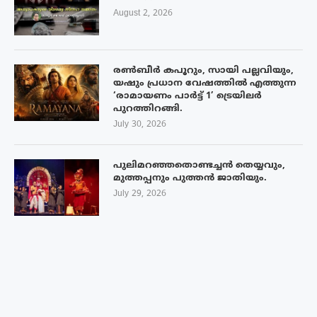
August 2, 2026
രൺബീർ കപൂറും, സായി പല്ലവിയും,
യഷും പ്രധാന വേഷത്തിൽ എത്തുന്ന
‘രാമായണം പാർട്ട് 1’ ട്രെയിലർ
പുറത്തിറങ്ങി.
July 30, 2026
പുലിമറഞ്ഞതൊണ്ടച്ചൻ തെയ്യവും,
മുത്തപ്പനും പുത്തൻ ജാതിയും.
July 29, 2026