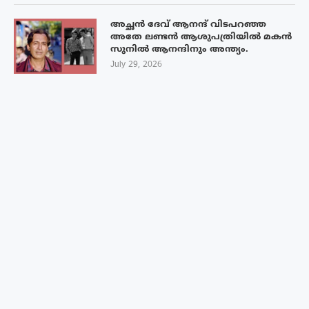
അച്ഛൻ ദേവ് ആനന്ദ് വിടപറഞ്ഞ
അതേ ലണ്ടൻ ആശുപത്രിയിൽ മകൻ
സുനിൽ ആനന്ദിനും അന്ത്യം.
July 29, 2026