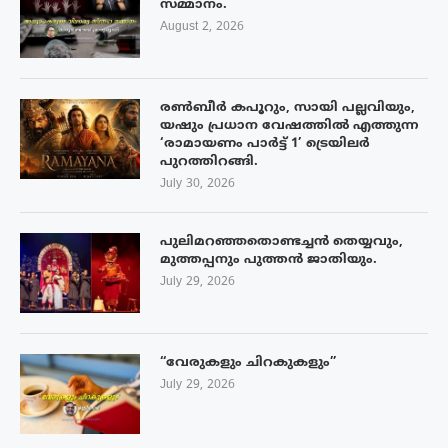
സമ്മാനം.
August 2, 2026
രൺബീർ കപൂറും, സായി പല്ലവിയും,
യഷും പ്രധാന വേഷത്തിൽ എത്തുന്ന
‘രാമായണം പാർട്ട് 1’ ട്രെയിലർ
പുറത്തിറങ്ങി.
July 30, 2026
പുലിമറഞ്ഞതൊണ്ടച്ചൻ തെയ്യവും,
മുത്തപ്പനും പുത്തൻ ജാതിയും.
July 29, 2026
“വേരുകളും ചിറകുകളും”
July 29, 2026