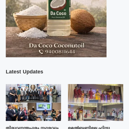
Latest Updates
തിരുവനന്തപുരം നഗരവും
മെൽബണിലെ ഹിന്ദു