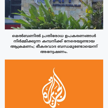
മെൽബണിൽ പ്രതിരോധ ഉപകരണങ്ങൾ
നിർമ്മിക്കുന്ന കമ്പനിക്ക് നേരെയുണ്ടായ
ആക്രമണം; ഭീകരവാദ ബന്ധമുണ്ടോയെന്ന്
അന്വേഷണം.