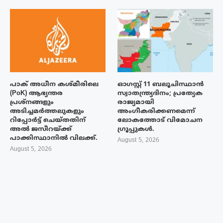
പാക് അധീന കശ്മീരിലെ
ഓഗസ്റ്റ് 11 ബലൂചിസ്ഥാൻ
(PoK) ആഭ്യന്തര
സ്വാതന്ത്ര്യദിനം; പ്രത്യേക
പ്രശ്നങ്ങളും
രാജ്യമായി
അടിച്ചമർത്തലുകളും
അംഗീകരിക്കണമെന്ന്
റിപ്പോർട്ട് ചെയ്തതിന്
ലോകത്തോട് വിമോചന
അൽ ജസീറയ്‌ക്ക്
ഗ്രൂപ്പുകൾ.
പാക്കിസ്ഥാനിൽ വിലക്ക്.
August 5, 2026
August 5, 2026