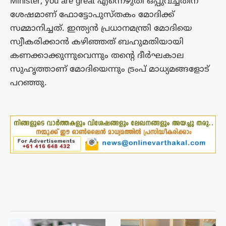
Minister, you are great എന്നെഴുതി ഒപ്പുവച്ചതിന്
ശേഷമാണ് ഫോട്ടോപുസ്തകം മോദിക്ക്
സമ്മാനിച്ചത്. ഇന്ത്യൻ പ്രധാനമന്ത്രി മോദിയെ
സ്വീകരിക്കാൻ കഴിഞ്ഞത് ബഹുമതിയായി
കണക്കാക്കുന്നുവെന്നും തന്റെ ദീർഘകാല
സുഹൃത്താണ് മോദിയെന്നും ട്രംപ് മാധ്യമങ്ങളോട്
പറഞ്ഞു.