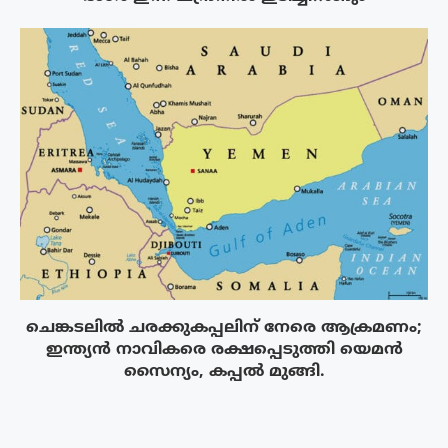
ചെങ്കടലിൽ ചരക്കുകപ്പലിന് നേരെ ആക്രമണം;
ഇന്ത്യൻ നാവികരെ രക്ഷപ്പെടുത്തി യെമൻ
സൈന്യം, കപ്പൽ മുങ്ങി.