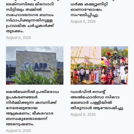
ടെക്‌സസിലെ മിസോറി
ധർമ്മ കമ്മ്യൂണിറ്റി
സിറ്റിയും തമ്മിൽ
ഓണാഘോഷം
സഹോദരനഗര ബന്ധം
സംഘടിപ്പിച്ചു.
സ്‌ഥാപിക്കുന്നതിനുള്ള
August 6, 2026
പ്രാഥമിക ചർച്ചകൾക്ക്
തുടക്കം.
August 6, 2026
മെൽബണിൽ പ്രതിരോധ
ഡാർവിൻ സെന്റ്
ഉപകരണങ്ങൾ
അൽഫോൻസാ സിറോ
നിർമ്മിക്കുന്ന കമ്പനിക്ക്
മലബാർ പള്ളിയിൽ
നേരെയുണ്ടായ
തിരുനാൾ ആഘോഷിച്ചു.
ആക്രമണം; ഭീകരവാദ
August 6, 2026
ബന്ധമുണ്ടോയെന്ന്
അന്വേഷണം.
August 6, 2026