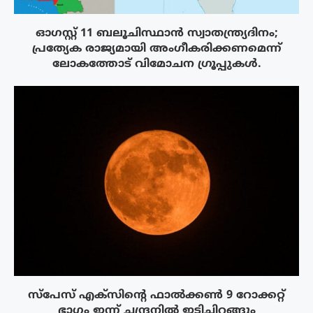
ഓഗസ്റ്റ് 11 ബലൂചിസ്ഥാൻ സ്വാതന്ത്ര്യദിനം;
പ്രത്യേക രാജ്യമായി അംഗീകരിക്കണമെന്ന്
ലോകത്തോട് വിമോചന ഗ്രൂപ്പുകൾ.
സ്‌പേസ് എക്‌സിൻ്റെ ഫാൽക്കൺ 9 റോക്കറ്റ്
ഭാഗം ഇന്ന് ചന്ദ്രനിൽ ഇടിച്ചിറങ്ങും