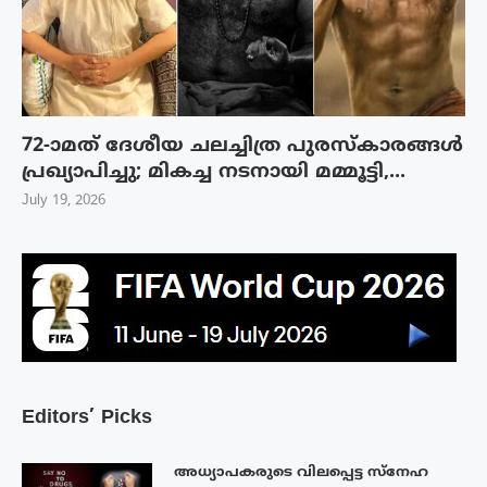
72-ാമത് ദേശീയ ചലച്ചിത്ര പുരസ്‌കാരങ്ങള്‍
പ്രഖ്യാപിച്ചു; മികച്ച നടനായി മമ്മൂട്ടി,...
July 19, 2026
Editors’ Picks
അധ്യാപകരുടെ വിലപ്പെട്ട സ്നേഹ