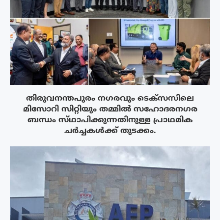
തിരുവനന്തപുരം നഗരവും ടെക്‌സസിലെ
മിസോറി സിറ്റിയും തമ്മിൽ സഹോദരനഗര
ബന്ധം സ്‌ഥാപിക്കുന്നതിനുള്ള പ്രാഥമിക
ചർച്ചകൾക്ക് തുടക്കം.