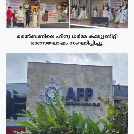
മെൽബണിലെ ഹിന്ദു ധർമ്മ കമ്മ്യൂണിറ്റി
ഓണാഘോഷം സംഘടിപ്പിച്ചു.