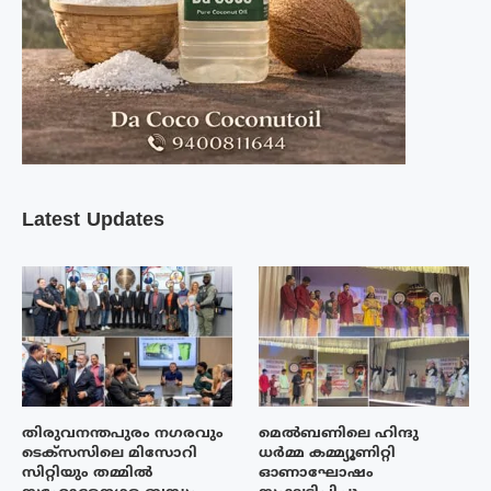
Latest Updates
തിരുവനന്തപുരം നഗരവും
മെൽബണിലെ ഹിന്ദു
ടെക്‌സസിലെ മിസോറി
ധർമ്മ കമ്മ്യൂണിറ്റി
സിറ്റിയും തമ്മിൽ
ഓണാഘോഷം