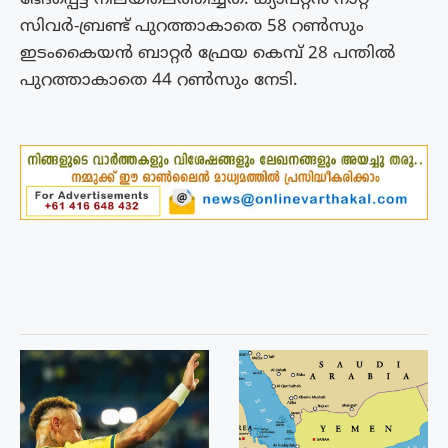
സിവർ-ബ്രണ്ട് പുറത്താകാതെ 58 റൺസും
ഇടംകൈയൻ ബാറ്റർ ഫ്രേയ കെമ്പ് 28 പന്തിൽ
പുറത്താകാതെ 44 റൺസും നേടി.