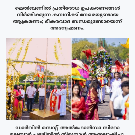
മെൽബണിൽ പ്രതിരോധ ഉപകരണങ്ങൾ
നിർമ്മിക്കുന്ന കമ്പനിക്ക് നേരെയുണ്ടായ
ആക്രമണം; ഭീകരവാദ ബന്ധമുണ്ടോയെന്ന്
അന്വേഷണം.
ഡാർവിൻ സെന്റ് അൽഫോൻസാ സിറോ
മലബാർ പള്ളിയിൽ തിരുനാൾ ആഘോഷിച്ചു.