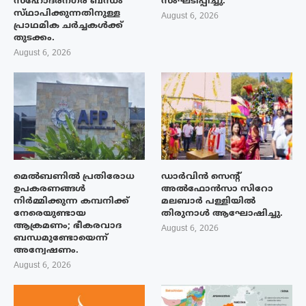
സഹോദരനഗര ബന്ധം
സംഘടിപ്പിച്ചു.
സ്‌ഥാപിക്കുന്നതിനുള്ള
August 6, 2026
പ്രാഥമിക ചർച്ചകൾക്ക്
തുടക്കം.
August 6, 2026
മെൽബണിൽ പ്രതിരോധ
ഡാർവിൻ സെന്റ്
ഉപകരണങ്ങൾ
അൽഫോൻസാ സിറോ
നിർമ്മിക്കുന്ന കമ്പനിക്ക്
മലബാർ പള്ളിയിൽ
നേരെയുണ്ടായ
തിരുനാൾ ആഘോഷിച്ചു.
ആക്രമണം; ഭീകരവാദ
August 6, 2026
ബന്ധമുണ്ടോയെന്ന്
അന്വേഷണം.
August 6, 2026