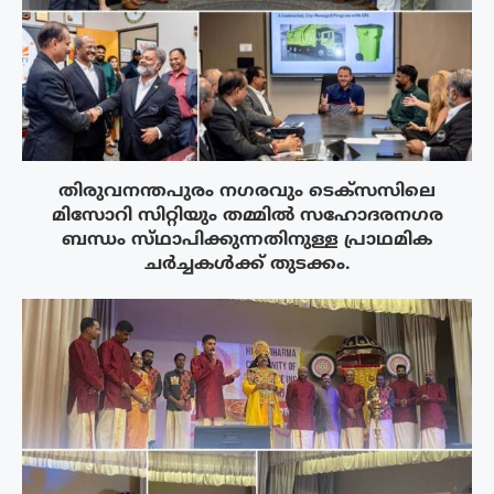
തിരുവനന്തപുരം നഗരവും ടെക്‌സസിലെ
മിസോറി സിറ്റിയും തമ്മിൽ സഹോദരനഗര
ബന്ധം സ്‌ഥാപിക്കുന്നതിനുള്ള പ്രാഥമിക
ചർച്ചകൾക്ക് തുടക്കം.