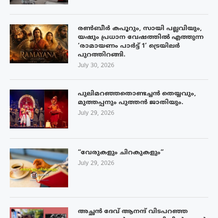
രൺബീർ കപൂറും, സായി പല്ലവിയും,
യഷും പ്രധാന വേഷത്തിൽ എത്തുന്ന
‘രാമായണം പാർട്ട് 1’ ട്രെയിലർ
പുറത്തിറങ്ങി.
July 30, 2026
പുലിമറഞ്ഞതൊണ്ടച്ചൻ തെയ്യവും,
മുത്തപ്പനും പുത്തൻ ജാതിയും.
July 29, 2026
“വേരുകളും ചിറകുകളും”
July 29, 2026
അച്ഛൻ ദേവ് ആനന്ദ് വിടപറഞ്ഞ